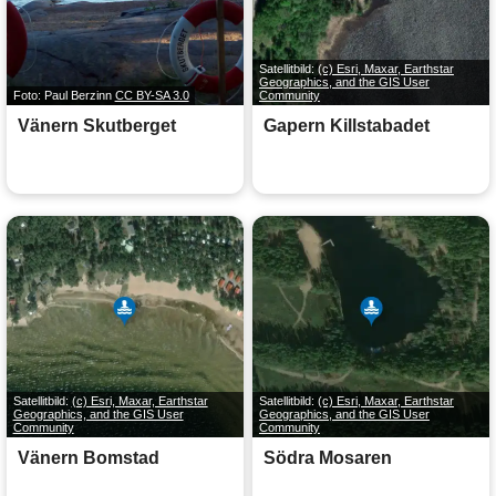
Satellitbild:
(c) Esri, Maxar, Earthstar
Geographics, and the GIS User
Foto: Paul Berzinn
CC BY-SA 3.0
Community
Vänern Skutberget
Gapern Killstabadet
Satellitbild:
(c) Esri, Maxar, Earthstar
Satellitbild:
(c) Esri, Maxar, Earthstar
Geographics, and the GIS User
Geographics, and the GIS User
Community
Community
Vänern Bomstad
Södra Mosaren