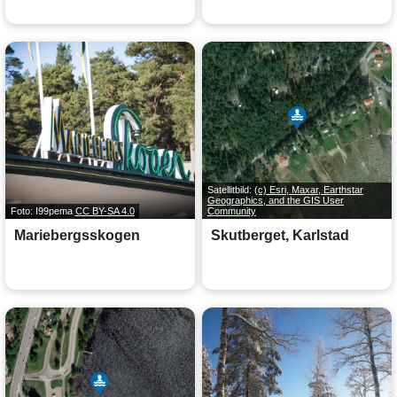
Satellitbild:
(c) Esri, Maxar, Earthstar
Geographics, and the GIS User
Foto: I99pema
CC BY-SA 4.0
Community
Mariebergsskogen
Skutberget, Karlstad