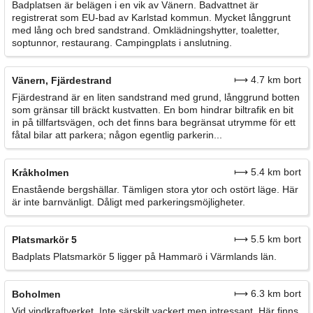
Badplatsen är belägen i en vik av Vänern. Badvattnet är
registrerat som EU-bad av Karlstad kommun. Mycket långgrunt
med lång och bred sandstrand. Omklädningshytter, toaletter,
soptunnor, restaurang. Campingplats i anslutning.
⟼ 4.7 km bort
Vänern, Fjärdestrand
Fjärdestrand är en liten sandstrand med grund, långgrund botten
som gränsar till bräckt kustvatten. En bom hindrar biltrafik en bit
in på tillfartsvägen, och det finns bara begränsat utrymme för ett
fåtal bilar att parkera; någon egentlig parkerin...
⟼ 5.4 km bort
Kråkholmen
Enastående bergshällar. Tämligen stora ytor och ostört läge. Här
är inte barnvänligt. Dåligt med parkeringsmöjligheter.
⟼ 5.5 km bort
Platsmarkör 5
Badplats Platsmarkör 5 ligger på Hammarö i Värmlands län.
⟼ 6.3 km bort
Boholmen
Vid vindkraftverket. Inte särskilt vackert men intressant. Här finns