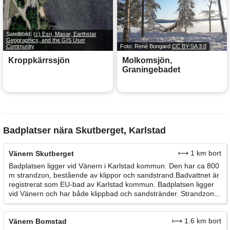
Satellitbild:
(c) Esri, Maxar, Earthstar
Geographics, and the GIS User
Community
Foto: René Bongard
CC BY-SA 3.0
Kroppkärrssjön
Molkomsjön,
Graningebadet
Badplatser nära Skutberget, Karlstad
⟼ 1 km bort
Vänern Skutberget
Badplatsen ligger vid Vänern i Karlstad kommun. Den har ca 800
m strandzon, bestående av klippor och sandstrand.Badvattnet är
registrerat som EU-bad av Karlstad kommun. Badplatsen ligger
vid Vänern och har både klippbad och sandstränder. Strandzon...
⟼ 1.6 km bort
Vänern Bomstad