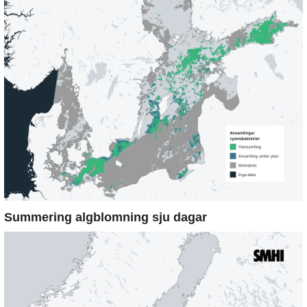
Summering algblomning sju dagar