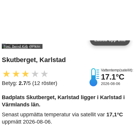
Ladda upp bild
Foto: Bernd Kolb
@Flickr.
Skutberget, Karlstad
Vattentemp(satellit):
★
★
★
★
★
17.1°C
Betyg:
2.7
/5 (12 röster)
2026-08-06
Badplats Skutberget, Karlstad
ligger i Karlstad i
Värmlands län.
Senast uppmätta temperatur via satellit var
17,1°C
uppmätt 2026-08-06.