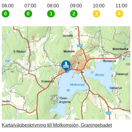
06:00
07:00
08:00
09:00
10:00
11:00
0
0
1
2
3
4
Karta/vägbeskrivning till Molkomsjön, Graningebadet