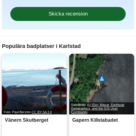
Populära badplatser i Karlstad
Satellitbild:
(c) Esri, Maxar, Earthstar
Geographics, and the GIS User
Foto: Paul Berzinn
CC BY-SA 3.0
Community
Vänern Skutberget
Gapern Killstabadet