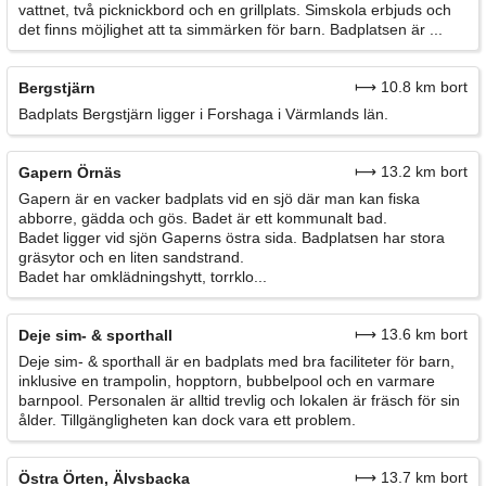
vattnet, två picknickbord och en grillplats. Simskola erbjuds och
det finns möjlighet att ta simmärken för barn. Badplatsen är ...
⟼ 10.8 km bort
Bergstjärn
Badplats Bergstjärn ligger i Forshaga i Värmlands län.
⟼ 13.2 km bort
Gapern Örnäs
Gapern är en vacker badplats vid en sjö där man kan fiska
abborre, gädda och gös. Badet är ett kommunalt bad.
Badet ligger vid sjön Gaperns östra sida. Badplatsen har stora
gräsytor och en liten sandstrand.
Badet har omklädningshytt, torrklo...
⟼ 13.6 km bort
Deje sim- & sporthall
Deje sim- & sporthall är en badplats med bra faciliteter för barn,
inklusive en trampolin, hopptorn, bubbelpool och en varmare
barnpool. Personalen är alltid trevlig och lokalen är fräsch för sin
ålder. Tillgängligheten kan dock vara ett problem.
⟼ 13.7 km bort
Östra Örten, Älvsbacka