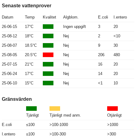
Senaste vattenprover
Datum
Temp
Kvalitet
Algblom.
E.coli
I.entero
26-06-15
17°C
Ingen uppgift
3
20
25-08-12
18°C
Nej
2
<10
25-08-07
18.5°C
Nej
9
30
25-08-05
20.5°C
Nej
206
480
25-07-15
21°C
Nej
16
20
25-06-24
17°C
Nej
14
20
25-06-10
15°C
Nej
<1
10
Gränsvärden
Tjänligt
Tjänligt med anm.
Otjänligt
E.coli
≤100
>100-1000
>1000
I.entero
≤100
>100-300
>300