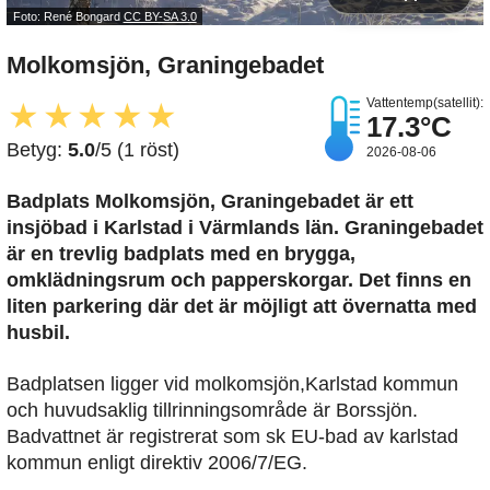
Foto: René Bongard
CC BY-SA 3.0
Molkomsjön, Graningebadet
Vattentemp(satellit):
★
★
★
★
★
17.3°C
Betyg:
5.0
/5 (1 röst)
2026-08-06
Badplats Molkomsjön, Graningebadet är ett
insjöbad i Karlstad i Värmlands län. Graningebadet
är en trevlig badplats med en brygga,
omklädningsrum och papperskorgar. Det finns en
liten parkering där det är möjligt att övernatta med
husbil.
Badplatsen ligger vid molkomsjön,Karlstad kommun
och huvudsaklig tillrinningsområde är Borssjön.
Badvattnet är registrerat som sk EU-bad av karlstad
kommun enligt direktiv 2006/7/EG.