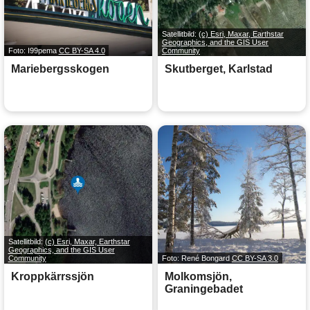
Satellitbild:
(c) Esri, Maxar, Earthstar
Geographics, and the GIS User
Foto: I99pema
CC BY-SA 4.0
Community
Mariebergsskogen
Skutberget, Karlstad
Satellitbild:
(c) Esri, Maxar, Earthstar
Geographics, and the GIS User
Community
Foto: René Bongard
CC BY-SA 3.0
Kroppkärrssjön
Molkomsjön,
Graningebadet