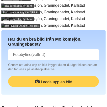
Foto: perpixel.se
@Flickr.
Foto: svenskvagguide
@Flickr.
Foto: perpixel.se
@Flickr.
Foto: - David Olsson -
@Flickr.
Har du en bra bild från Molkomsjön,
Graningebadet?
Genom att ladda upp en bild intygar du att du äger bilden och att
den får visas på allabadplatser.se.
Ladda upp en bild