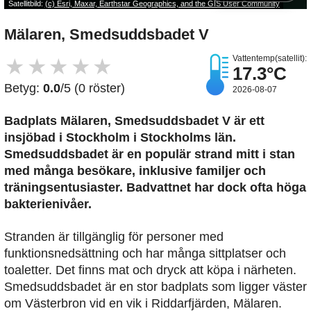
Satellitbild:
(c) Esri, Maxar, Earthstar Geographics, and the GIS User Community
Mälaren, Smedsuddsbadet V
Vattentemp(satellit):
★
★
★
★
★
17.3°C
Betyg:
0.0
/5 (0 röster)
2026-08-07
Badplats Mälaren, Smedsuddsbadet V är ett
insjöbad i Stockholm i Stockholms län.
Smedsuddsbadet är en populär strand mitt i stan
med många besökare, inklusive familjer och
träningsentusiaster. Badvattnet har dock ofta höga
bakterienivåer.
Stranden är tillgänglig för personer med
funktionsnedsättning och har många sittplatser och
toaletter. Det finns mat och dryck att köpa i närheten.
Smedsuddsbadet är en stor badplats som ligger väster
om Västerbron vid en vik i Riddarfjärden, Mälaren.