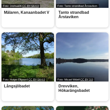
Foto: Joshua06
CC BY-SA 4.0
Foto: Tanto strandbad Årstaviken
Mälaren, Kanaanbadet V
Tanto strandbad
Årstaviken
Foto: Holger.Ellgaard
CC BY-SA 4.0
Foto: Micael Widell
CC BY 3.0
Långsjöbadet
Drevviken,
Hökarängsbadet