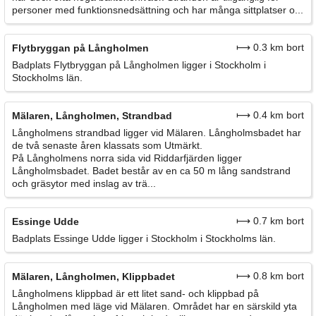
personer med funktionsnedsättning och har många sittplatser o...
⟼ 0.3 km bort
Flytbryggan på Långholmen
Badplats Flytbryggan på Långholmen ligger i Stockholm i
Stockholms län.
⟼ 0.4 km bort
Mälaren, Långholmen, Strandbad
Långholmens strandbad ligger vid Mälaren. Långholmsbadet har
de två senaste åren klassats som Utmärkt.
På Långholmens norra sida vid Riddarfjärden ligger
Långholmsbadet. Badet består av en ca 50 m lång sandstrand
och gräsytor med inslag av trä...
⟼ 0.7 km bort
Essinge Udde
Badplats Essinge Udde ligger i Stockholm i Stockholms län.
⟼ 0.8 km bort
Mälaren, Långholmen, Klippbadet
Långholmens klippbad är ett litet sand- och klippbad på
Långholmen med läge vid Mälaren. Området har en särskild yta