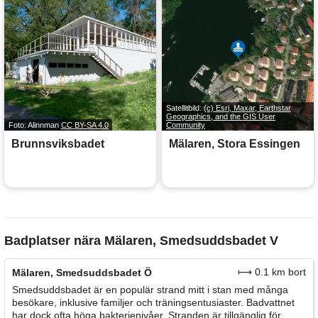
Satellitbild:
(c) Esri, Maxar, Earthstar
Geographics, and the GIS User
Foto: Alinnman
CC BY-SA 4.0
Community
Brunnsviksbadet
Mälaren, Stora Essingen
Badplatser nära Mälaren, Smedsuddsbadet V
⟼ 0.1 km bort
Mälaren, Smedsuddsbadet Ö
Smedsuddsbadet är en populär strand mitt i stan med många
besökare, inklusive familjer och träningsentusiaster. Badvattnet
har dock ofta höga bakterienivåer. Stranden är tillgänglig för