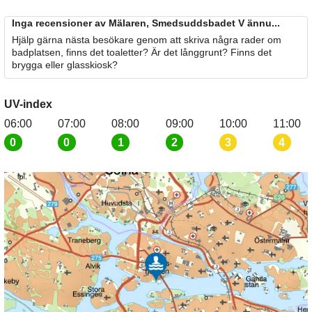
Inga recensioner av Mälaren, Smedsuddsbadet V ännu...
Hjälp gärna nästa besökare genom att skriva några rader om
badplatsen, finns det toaletter? Är det långgrunt? Finns det
brygga eller glasskiosk?
UV-index
06:00
07:00
08:00
09:00
10:00
11:00
0
0
1
2
3
4