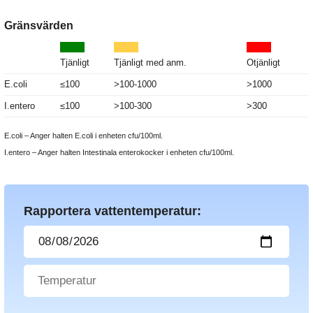
Gränsvärden
Tjänligt
Tjänligt med anm.
Otjänligt
E.coli
≤100
>100-1000
>1000
I.entero
≤100
>100-300
>300
E.coli – Anger halten E.coli i enheten cfu/100ml.
I.entero – Anger halten Intestinala enterokocker i enheten cfu/100ml.
Rapportera vattentemperatur: