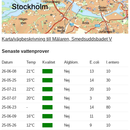
Karta/vägbeskrivning till Mälaren, Smedsuddsbadet V
Senaste vattenprover
Datum
Temp
Kvalitet
Algblom.
E.coli
I.entero
26-06-08
21°C
Nej
13
10
26-05-25
15°C
Nej
14
30
25-07-21
22°C
Nej
20
10
25-07-07
20°C
Nej
3
30
25-06-23
-
Nej
14
80
25-06-09
16°C
Nej
11
10
25-05-26
12°C
Nej
9
10