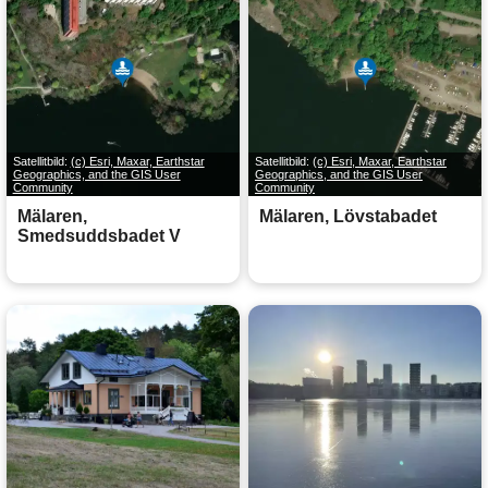
Satellitbild:
(c) Esri, Maxar, Earthstar
Satellitbild:
(c) Esri, Maxar, Earthstar
Geographics, and the GIS User
Geographics, and the GIS User
Community
Community
Mälaren,
Mälaren, Lövstabadet
Smedsuddsbadet V