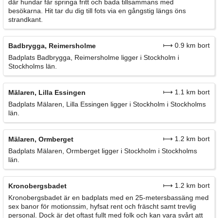
där hundar får springa fritt och bada tillsammans med
besökarna. Hit tar du dig till fots via en gångstig längs öns
strandkant.
⟼ 0.9 km bort
Badbrygga, Reimersholme
Badplats Badbrygga, Reimersholme ligger i Stockholm i
Stockholms län.
⟼ 1.1 km bort
Mälaren, Lilla Essingen
Badplats Mälaren, Lilla Essingen ligger i Stockholm i Stockholms
län.
⟼ 1.2 km bort
Mälaren, Ormberget
Badplats Mälaren, Ormberget ligger i Stockholm i Stockholms
län.
⟼ 1.2 km bort
Kronobergsbadet
Kronobergsbadet är en badplats med en 25-metersbassäng med
sex banor för motionssim, hyfsat rent och fräscht samt trevlig
personal. Dock är det oftast fullt med folk och kan vara svårt att