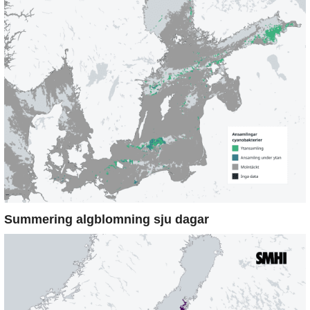
Summering algblomning sju dagar