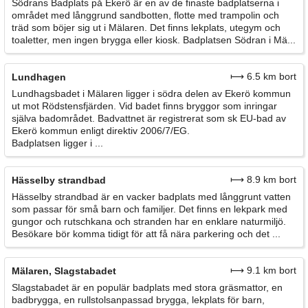
Södrans Badplats på Ekerö är en av de finaste badplatserna i
området med långgrund sandbotten, flotte med trampolin och
träd som böjer sig ut i Mälaren. Det finns lekplats, utegym och
toaletter, men ingen brygga eller kiosk. Badplatsen Södran i Mä...
⟼ 6.5 km bort
Lundhagen
Lundhagsbadet i Mälaren ligger i södra delen av Ekerö kommun
ut mot Rödstensfjärden. Vid badet finns bryggor som inringar
själva badområdet. Badvattnet är registrerat som sk EU-bad av
Ekerö kommun enligt direktiv 2006/7/EG.
Badplatsen ligger i ...
⟼ 8.9 km bort
Hässelby strandbad
Hässelby strandbad är en vacker badplats med långgrunt vatten
som passar för små barn och familjer. Det finns en lekpark med
gungor och rutschkana och stranden har en enklare naturmiljö.
Besökare bör komma tidigt för att få nära parkering och det ...
⟼ 9.1 km bort
Mälaren, Slagstabadet
Slagstabadet är en populär badplats med stora gräsmattor, en
badbrygga, en rullstolsanpassad brygga, lekplats för barn,