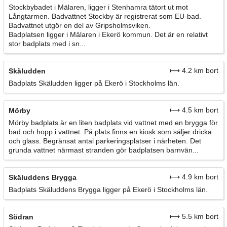
Stockbybadet i Mälaren, ligger i Stenhamra tätort ut mot
Långtarmen. Badvattnet Stockby är registrerat som EU-bad.
Badvattnet utgör en del av Gripsholmsviken.
Badplatsen ligger i Mälaren i Ekerö kommun. Det är en relativt
stor badplats med i sn...
⟼ 4.2 km bort
Skäludden
Badplats Skäludden ligger på Ekerö i Stockholms län.
⟼ 4.5 km bort
Mörby
Mörby badplats är en liten badplats vid vattnet med en brygga för
bad och hopp i vattnet. På plats finns en kiosk som säljer dricka
och glass. Begränsat antal parkeringsplatser i närheten. Det
grunda vattnet närmast stranden gör badplatsen barnvän...
⟼ 4.9 km bort
Skäluddens Brygga
Badplats Skäluddens Brygga ligger på Ekerö i Stockholms län.
⟼ 5.5 km bort
Södran