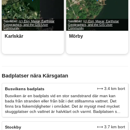
Satellitbild:
(c) Esri, Maxar, Earthstar
Satellitbild:
(c) Esri, Maxar, Earthstar
Geographics, and the GIS User
Geographics, and the GIS User
Community
Community
Karlskär
Mörby
Badplatser nära Kärsgatan
⟼ 3.4 km bort
Busvikens badplats
Busviken är en badplats vid en stor sandstrand där man kan
bada från stranden eller från båt i det stillsamma vattnet. Det
finns bra fiskemöjligheter i området. Det är mysigt med mycket
skuggplatser och vattnet är halvklart och varmt. Badplatsen s...
⟼ 3.7 km bort
Stockby