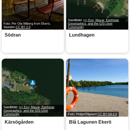
Satellitbild:
(c) Esri, Maxar, Earthstar
Foto: Per Ola Wiberg from Ekerö,
Geographics, and the GIS User
Sweden
CC BY 2.0
Community
Södran
Lundhagen
Satellitbild:
(c) Esri, Maxar, Earthstar
Geographics, and the GIS User
Community
Foto: HolgerEllgaard
CC BY-SA 4.0
Kärsögården
Blå Lagunen Ekerö