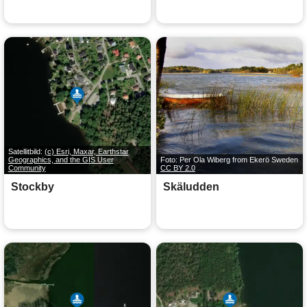
Satellitbild:
(c) Esri, Maxar, Earthstar
Geographics, and the GIS User
Foto: Per Ola Wiberg from Ekerö Sweden
Community
CC BY 2.0
Stockby
Skäludden