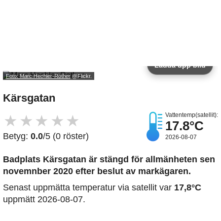
Ladda upp bild
Foto: Marc Hechler-Rother
@Flickr.
Kärsgatan
Vattentemp(satellit):
★
★
★
★
★
17.8°C
Betyg:
0.0
/5 (0 röster)
2026-08-07
Badplats Kärsgatan är stängd för allmänheten sen
novemnber 2020 efter beslut av markägaren.
Senast uppmätta temperatur via satellit var
17,8°C
uppmätt 2026-08-07.