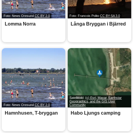
Foto: News Oresund
CC BY 2.0
Foto: Francois Polito
CC BY-SA 3.0
Lomma Norra
Långa Bryggan i Bjärred
Satellitbild:
(c) Esri, Maxar, Earthstar
Geographics, and the GIS User
Foto: News Oresund
CC BY 2.0
Community
Hamnhusen, T-bryggan
Habo Ljungs camping