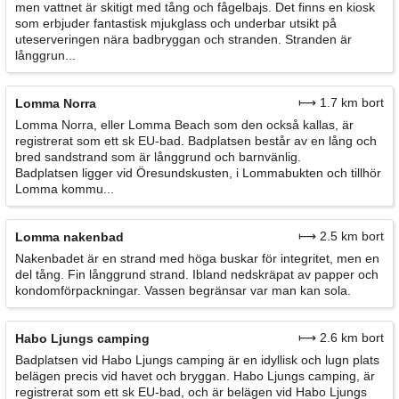
men vattnet är skitigt med tång och fågelbajs. Det finns en kiosk
som erbjuder fantastisk mjukglass och underbar utsikt på
uteserveringen nära badbryggan och stranden. Stranden är
långgrun...
⟼ 1.7 km bort
Lomma Norra
Lomma Norra, eller Lomma Beach som den också kallas, är
registrerat som ett sk EU-bad. Badplatsen består av en lång och
bred sandstrand som är långgrund och barnvänlig.
Badplatsen ligger vid Öresundskusten, i Lommabukten och tillhör
Lomma kommu...
⟼ 2.5 km bort
Lomma nakenbad
Nakenbadet är en strand med höga buskar för integritet, men en
del tång. Fin långgrund strand. Ibland nedskräpat av papper och
kondomförpackningar. Vassen begränsar var man kan sola.
⟼ 2.6 km bort
Habo Ljungs camping
Badplatsen vid Habo Ljungs camping är en idyllisk och lugn plats
belägen precis vid havet och bryggan. Habo Ljungs camping, är
registrerat som ett sk EU-bad, och är belägen vid Habo Ljungs