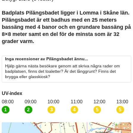
Badplats Pilängsbadet
ligger i Lomma i Skåne län.
Pilängsbadet är ett badhus med en 25 meters
bassäng med 4 banor och en grundare bassäng på
8×8 meter samt en del för de minsta som är 32
grader varm.
Inga recensioner av Pilängsbadet ännu...
Hjälp gärna nästa besökare genom att skriva några rader om
badplatsen, finns det toaletter? Är det långgrunt? Finns det
brygga eller glasskiosk?
UV-index
08:00
09:00
10:00
11:00
12:00
13:00
1
2
3
4
5
5