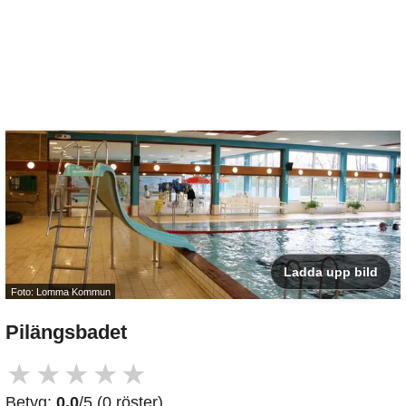
Ladda upp bild
Foto: Lomma Kommun
Pilängsbadet
★
★
★
★
★
Betyg:
0.0
/5 (0 röster)