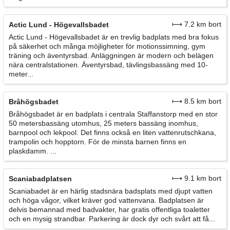
⟼ 7.2 km bort
Actic Lund - Högevallsbadet
Actic Lund - Högevallsbadet är en trevlig badplats med bra fokus
på säkerhet och många möjligheter för motionssimning, gym
träning och äventyrsbad. Anläggningen är modern och belägen
nära centralstationen. Äventyrsbad, tävlingsbassäng med 10-
meter...
⟼ 8.5 km bort
Bråhögsbadet
Bråhögsbadet är en badplats i centrala Staffanstorp med en stor
50 metersbassäng utomhus, 25 meters bassäng inomhus,
barnpool och lekpool. Det finns också en liten vattenrutschkana,
trampolin och hopptorn. För de minsta barnen finns en
plaskdamm. ...
⟼ 9.1 km bort
Scaniabadplatsen
Scaniabadet är en härlig stadsnära badsplats med djupt vatten
och höga vågor, vilket kräver god vattenvana. Badplatsen är
delvis bemannad med badvakter, har gratis offentliga toaletter
och en mysig strandbar. Parkering är dock dyr och svårt att få...