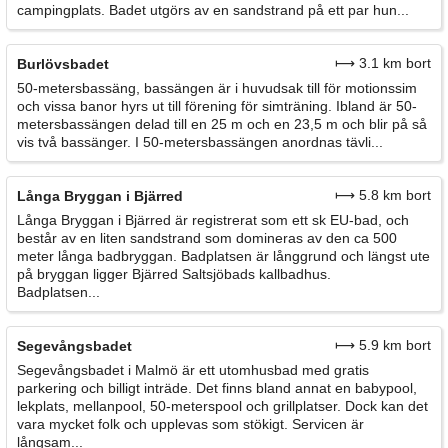
campingplats. Badet utgörs av en sandstrand på ett par hun...
⟼ 3.1 km bort
Burlövsbadet
50-metersbassäng, bassängen är i huvudsak till för motionssim
och vissa banor hyrs ut till förening för simträning. Ibland är 50-
metersbassängen delad till en 25 m och en 23,5 m och blir på så
vis två bassänger. I 50-metersbassängen anordnas tävli...
⟼ 5.8 km bort
Långa Bryggan i Bjärred
Långa Bryggan i Bjärred är registrerat som ett sk EU-bad, och
består av en liten sandstrand som domineras av den ca 500
meter långa badbryggan. Badplatsen är långgrund och längst ute
på bryggan ligger Bjärred Saltsjöbads kallbadhus.
Badplatsen...
⟼ 5.9 km bort
Segevångsbadet
Segevångsbadet i Malmö är ett utomhusbad med gratis
parkering och billigt inträde. Det finns bland annat en babypool,
lekplats, mellanpool, 50-meterspool och grillplatser. Dock kan det
vara mycket folk och upplevas som stökigt. Servicen är
långsam...