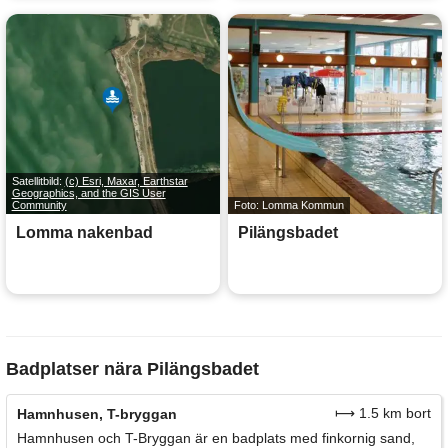
Satellitbild:
(c) Esri, Maxar, Earthstar
Geographics, and the GIS User
Community
Foto: Lomma Kommun
Lomma nakenbad
Pilängsbadet
Badplatser nära Pilängsbadet
⟼ 1.5 km bort
Hamnhusen, T-bryggan
Hamnhusen och T-Bryggan är en badplats med finkornig sand,