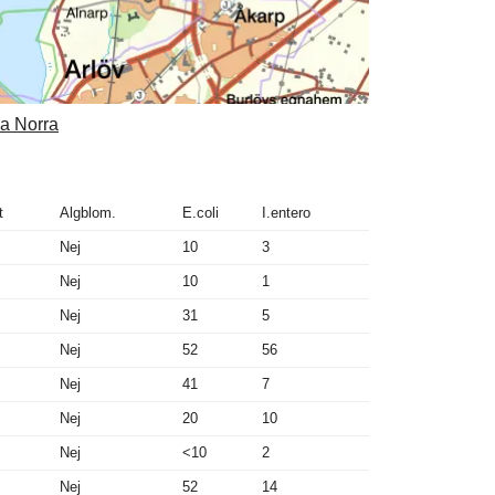
ma Norra
t
Algblom.
E.coli
I.entero
Nej
10
3
Nej
10
1
Nej
31
5
Nej
52
56
Nej
41
7
Nej
20
10
Nej
<10
2
Nej
52
14