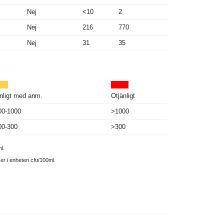
Nej
<10
2
Nej
216
770
Nej
31
35
nligt med anm.
Otjänligt
00-1000
>1000
00-300
>300
l.
ker i enheten cfu/100ml.