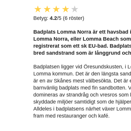
★
★
★
★
★
Betyg:
4.2
/5 (6 röster)
Badplats Lomma Norra är ett havsbad 
Lomma Norra, eller Lomma Beach som d
registrerat som ett sk EU-bad. Badplat
bred sandstrand som är långgrund och
Badplatsen ligger vid Öresundskusten, i 
Lomma kommun. Det är den längsta san
är en av Skånes mest välbesökta. Det är
barnvänlig badplats med fin sandbotten. V
domineras av strandråg och vresros som 
skyddade miljöer samtidigt som de hjälper 
Alldeles i badplatsens närhet växer Lom
fram med restauranger och kafé.