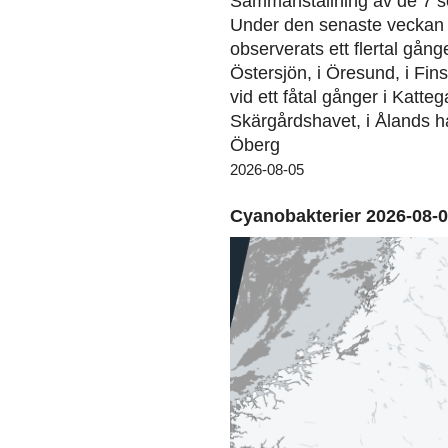
Sammanställning av de 7 s
Under den senaste veckan 
observerats ett flertal gång
Östersjön, i Öresund, i Fin
vid ett fåtal gånger i Kattega
Skärgårdshavet, i Ålands ha
Öberg
2026-08-05
Cyanobakterier 2026-08-