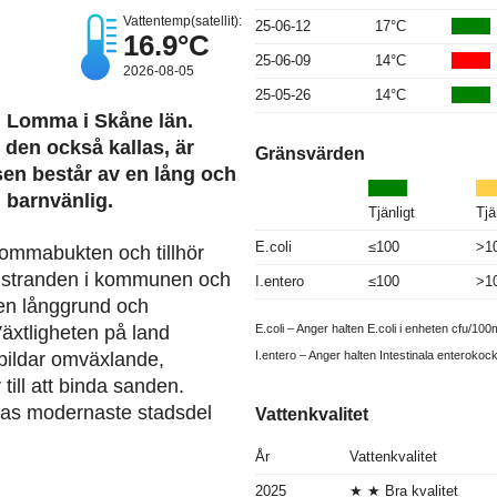
Vattentemp(satellit):
25-06-12
17°C
16.9°C
25-06-09
14°C
2026-08-05
25-05-26
14°C
i Lomma i Skåne län.
en också kallas, är
Gränsvärden
sen består av en lång och
 barnvänlig.
Tjänligt
Tjä
E.coli
≤100
>1
Lommabukten och tillhör
dstranden i kommunen och
I.entero
≤100
>1
 en långgrund och
E.coli – Anger halten E.coli i enheten cfu/100m
äxtligheten på land
I.entero – Anger halten Intestinala enterokoc
bildar omväxlande,
till att binda sanden.
mas modernaste stadsdel
Vattenkvalitet
År
Vattenkvalitet
2025
★ ★ Bra kvalitet