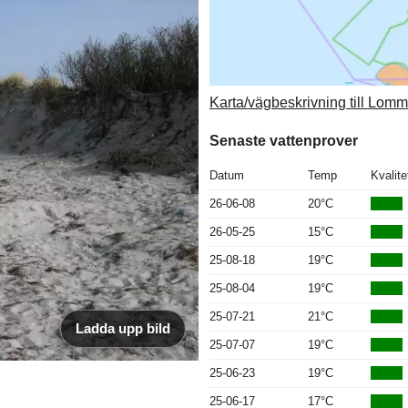
Karta/vägbeskrivning till Lom
Senaste vattenprover
Datum
Temp
Kvalite
26-06-08
20°C
26-05-25
15°C
25-08-18
19°C
25-08-04
19°C
25-07-21
21°C
Ladda upp bild
25-07-07
19°C
25-06-23
19°C
25-06-17
17°C