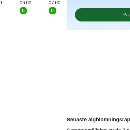
0
06:00
07:00
0
0
Senaste algblomningsrap