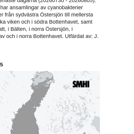
enaste dagarna (20260730 - 20260805):
har ansamlingar av cyanobakterier
er från sydvästra Östersjön till mellersta
ska viken och i södra Bottenhavet, samt
tt, i Bälten, i norra Östersjön, i
v och i norra Bottenhavet. Utfärdat av: J.
05