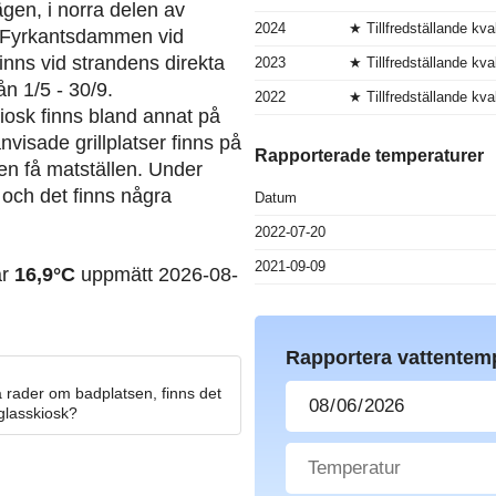
gen, i norra delen av
2024
★ Tillfredställande kval
m Fyrkantsdammen vid
inns vid strandens direkta
2023
★ Tillfredställande kval
ån 1/5 - 30/9.
2022
★ Tillfredställande kval
iosk finns bland annat på
visade grillplatser finns på
Rapporterade temperaturer
men få matställen. Under
och det finns några
Datum
2022-07-20
2021-09-09
ar
16,9°C
uppmätt 2026-08-
Rapportera vattentem
 rader om badplatsen, finns det
 glasskiosk?