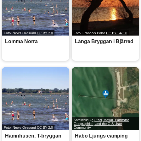
Foto: News Oresund
CC BY 2.0
Foto: Francois Polito
CC BY-SA 3.0
Lomma Norra
Långa Bryggan i Bjärred
Satellitbild:
(c) Esri, Maxar, Earthstar
Geographics, and the GIS User
Foto: News Oresund
CC BY 2.0
Community
Hamnhusen, T-bryggan
Habo Ljungs camping