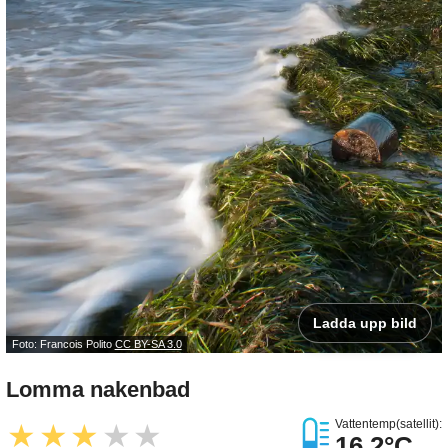
Ladda upp bild
Foto: Francois Polito
CC BY-SA 3.0
Lomma nakenbad
Vattentemp(satellit):
★
★
★
★
★
16.2°C