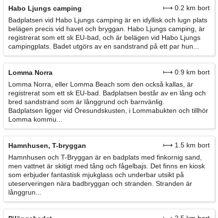
⟼ 0.2 km bort
Habo Ljungs camping
Badplatsen vid Habo Ljungs camping är en idyllisk och lugn plats
belägen precis vid havet och bryggan. Habo Ljungs camping, är
registrerat som ett sk EU-bad, och är belägen vid Habo Ljungs
campingplats. Badet utgörs av en sandstrand på ett par hun...
⟼ 0.9 km bort
Lomma Norra
Lomma Norra, eller Lomma Beach som den också kallas, är
registrerat som ett sk EU-bad. Badplatsen består av en lång och
bred sandstrand som är långgrund och barnvänlig.
Badplatsen ligger vid Öresundskusten, i Lommabukten och tillhör
Lomma kommu...
⟼ 1.5 km bort
Hamnhusen, T-bryggan
Hamnhusen och T-Bryggan är en badplats med finkornig sand,
men vattnet är skitigt med tång och fågelbajs. Det finns en kiosk
som erbjuder fantastisk mjukglass och underbar utsikt på
uteserveringen nära badbryggan och stranden. Stranden är
långgrun...
⟼ 2.5 km bort