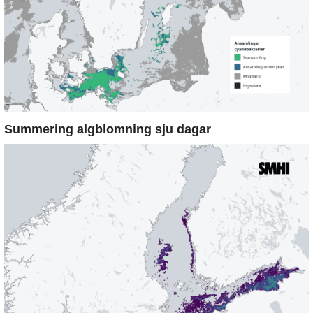
Summering algblomning sju dagar