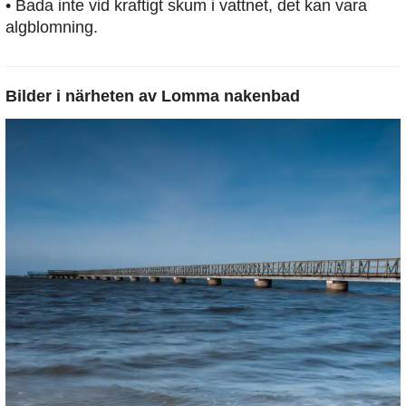
• Bada inte vid kraftigt skum i vattnet, det kan vara
algblomning.
Bilder i närheten av
Lomma nakenbad