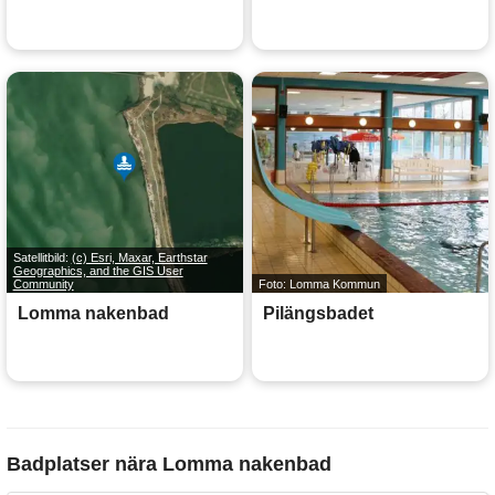
Satellitbild:
(c) Esri, Maxar, Earthstar
Geographics, and the GIS User
Community
Foto: Lomma Kommun
Lomma nakenbad
Pilängsbadet
Badplatser nära Lomma nakenbad