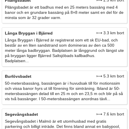
Pilängsbadet
Pilängsbadet är ett badhus med en 25 meters bassäng med 4
banor och en grundare bassäng på 8×8 meter samt en del för de
minsta som är 32 grader varm.
⟼ 3.3 km bort
Långa Bryggan i Bjärred
Långa Bryggan i Bjärred är registrerat som ett sk EU-bad, och
består av en liten sandstrand som domineras av den ca 500
meter långa badbryggan. Badplatsen är långgrund och längst ute
på bryggan ligger Bjärred Saltsjöbads kallbadhus.
Badplatsen...
⟼ 5.3 km bort
Burlövsbadet
50-metersbassäng, bassängen är i huvudsak till för motionssim
och vissa banor hyrs ut till förening för simträning. Ibland är 50-
metersbassängen delad till en 25 m och en 23,5 m och blir på så
vis två bassänger. I 50-metersbassängen anordnas tävli...
⟼ 7.6 km bort
Segevångsbadet
Segevångsbadet i Malmö är ett utomhusbad med gratis
parkering och billigt inträde. Det finns bland annat en babypool,