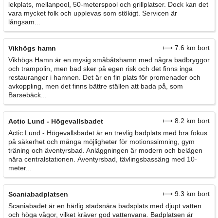
lekplats, mellanpool, 50-meterspool och grillplatser. Dock kan det
vara mycket folk och upplevas som stökigt. Servicen är
långsam...
⟼ 7.6 km bort
Vikhögs hamn
Vikhögs Hamn är en mysig småbåtshamn med några badbryggor
och trampolin, men bad sker på egen risk och det finns inga
restauranger i hamnen. Det är en fin plats för promenader och
avkoppling, men det finns bättre ställen att bada på, som
Barsebäck...
⟼ 8.2 km bort
Actic Lund - Högevallsbadet
Actic Lund - Högevallsbadet är en trevlig badplats med bra fokus
på säkerhet och många möjligheter för motionssimning, gym
träning och äventyrsbad. Anläggningen är modern och belägen
nära centralstationen. Äventyrsbad, tävlingsbassäng med 10-
meter...
⟼ 9.3 km bort
Scaniabadplatsen
Scaniabadet är en härlig stadsnära badsplats med djupt vatten
och höga vågor, vilket kräver god vattenvana. Badplatsen är