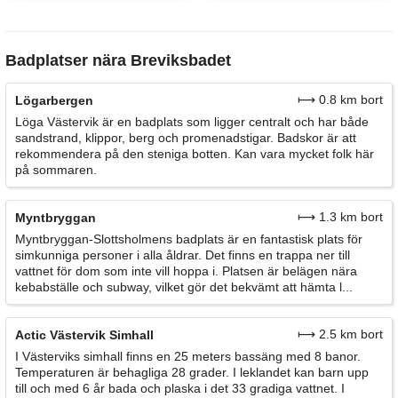
Badplatser nära Breviksbadet
⟼ 0.8 km bort
Lögarbergen
Löga Västervik är en badplats som ligger centralt och har både
sandstrand, klippor, berg och promenadstigar. Badskor är att
rekommendera på den steniga botten. Kan vara mycket folk här
på sommaren.
⟼ 1.3 km bort
Myntbryggan
Myntbryggan-Slottsholmens badplats är en fantastisk plats för
simkunniga personer i alla åldrar. Det finns en trappa ner till
vattnet för dom som inte vill hoppa i. Platsen är belägen nära
kebabställe och subway, vilket gör det bekvämt att hämta l...
⟼ 2.5 km bort
Actic Västervik Simhall
I Västerviks simhall finns en 25 meters bassäng med 8 banor.
Temperaturen är behagliga 28 grader. I leklandet kan barn upp
till och med 6 år bada och plaska i det 33 gradiga vattnet. I