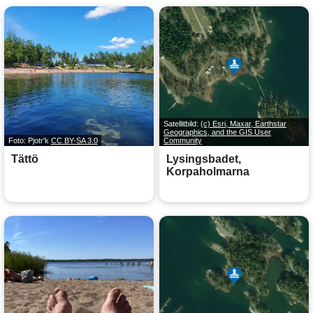
Satellitbild:
(c) Esri, Maxar, Earthstar
Geographics, and the GIS User
Foto: Pjotr'k
CC BY-SA 3.0
Community
Tättö
Lysingsbadet,
Korpaholmarna