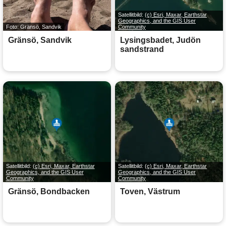
Satellitbild:
(c) Esri, Maxar, Earthstar
Geographics, and the GIS User
Foto: Gränsö, Sandvik
Community
Gränsö, Sandvik
Lysingsbadet, Judön
sandstrand
Satellitbild:
(c) Esri, Maxar, Earthstar
Satellitbild:
(c) Esri, Maxar, Earthstar
Geographics, and the GIS User
Geographics, and the GIS User
Community
Community
Gränsö, Bondbacken
Toven, Västrum