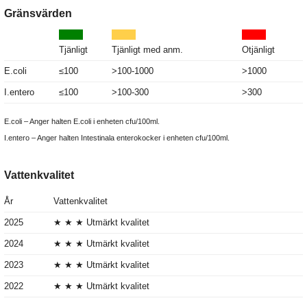
Gränsvärden
Tjänligt
Tjänligt med anm.
Otjänligt
E.coli
≤100
>100-1000
>1000
I.entero
≤100
>100-300
>300
E.coli – Anger halten E.coli i enheten cfu/100ml.
I.entero – Anger halten Intestinala enterokocker i enheten cfu/100ml.
Vattenkvalitet
År
Vattenkvalitet
2025
★ ★ ★ Utmärkt kvalitet
2024
★ ★ ★ Utmärkt kvalitet
2023
★ ★ ★ Utmärkt kvalitet
2022
★ ★ ★ Utmärkt kvalitet