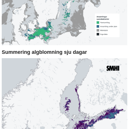
Summering algblomning sju dagar