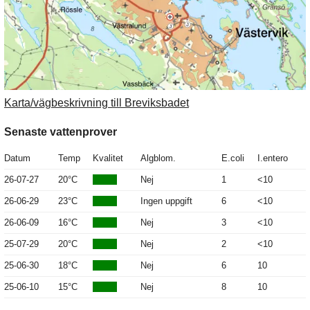
Karta/vägbeskrivning till Breviksbadet
Senaste vattenprover
Datum
Temp
Kvalitet
Algblom.
E.coli
I.entero
26-07-27
20°C
Nej
1
<10
26-06-29
23°C
Ingen uppgift
6
<10
26-06-09
16°C
Nej
3
<10
25-07-29
20°C
Nej
2
<10
25-06-30
18°C
Nej
6
10
25-06-10
15°C
Nej
8
10