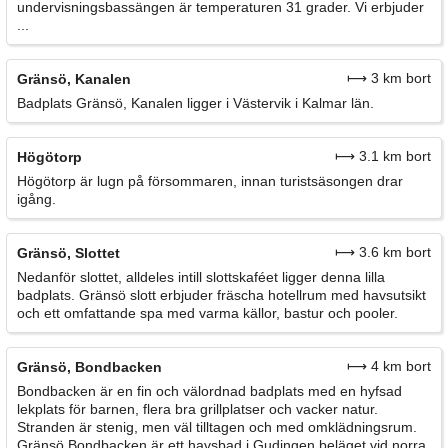
undervisningsbassängen är temperaturen 31 grader. Vi erbjuder
...
⟼ 3 km bort
Gränsö, Kanalen
Badplats Gränsö, Kanalen ligger i Västervik i Kalmar län.
⟼ 3.1 km bort
Högötorp
Högötorp är lugn på försommaren, innan turistsäsongen drar
igång.
⟼ 3.6 km bort
Gränsö, Slottet
Nedanför slottet, alldeles intill slottskaféet ligger denna lilla
badplats. Gränsö slott erbjuder fräscha hotellrum med havsutsikt
och ett omfattande spa med varma källor, bastur och pooler.
⟼ 4 km bort
Gränsö, Bondbacken
Bondbacken är en fin och välordnad badplats med en hyfsad
lekplats för barnen, flera bra grillplatser och vacker natur.
Stranden är stenig, men väl tilltagen och med omklädningsrum.
Gränsö Bondbacken är ett havsbad i Gudingen beläget vid norra