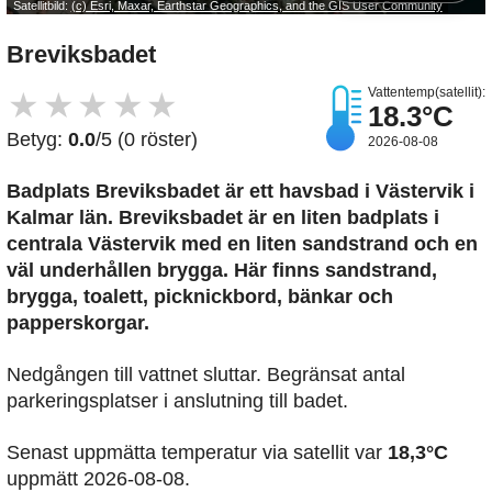
Satellitbild:
(c) Esri, Maxar, Earthstar Geographics, and the GIS User Community
Breviksbadet
Vattentemp(satellit):
★
★
★
★
★
18.3°C
Betyg:
0.0
/5 (0 röster)
2026-08-08
Badplats Breviksbadet är ett havsbad i Västervik i
Kalmar län. Breviksbadet är en liten badplats i
centrala Västervik med en liten sandstrand och en
väl underhållen brygga. Här finns sandstrand,
brygga, toalett, picknickbord, bänkar och
papperskorgar.
Nedgången till vattnet sluttar. Begränsat antal
parkeringsplatser i anslutning till badet.
Senast uppmätta temperatur via satellit var
18,3°C
uppmätt 2026-08-08.