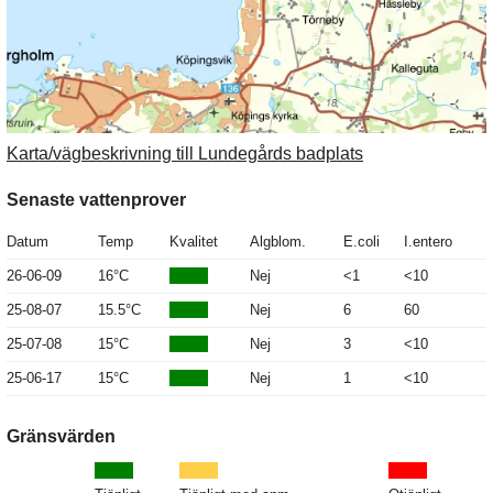
Karta/vägbeskrivning till Lundegårds badplats
Senaste vattenprover
Datum
Temp
Kvalitet
Algblom.
E.coli
I.entero
26-06-09
16°C
Nej
<1
<10
25-08-07
15.5°C
Nej
6
60
25-07-08
15°C
Nej
3
<10
25-06-17
15°C
Nej
1
<10
Gränsvärden