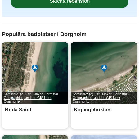
Populära badplatser i Borgholm
Satellitbild:
(c) Esri, Maxar, Earthstar
Satellitbild:
(c) Esri, Maxar, Earthstar
Geographics, and the GIS User
Geographics, and the GIS User
Community
Community
Böda Sand
Köpingebukten