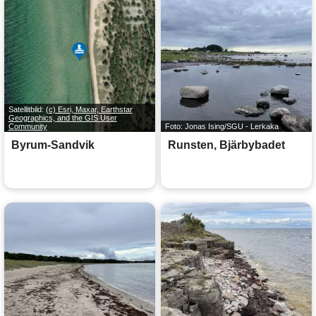
Satellitbild:
(c) Esri, Maxar, Earthstar
Geographics, and the GIS User
Community
Foto: Jonas Ising/SGU - Lerkaka
Byrum-Sandvik
Runsten, Bjärbybadet