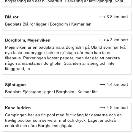
högsäsong kan det bli överfullt. Parkering är lättillgängligt. Köpi...
⟼ 3.8 km bort
Blå rör
Badplats Blå rör ligger i Borgholm i Kalmar län.
⟼ 4.3 km bort
Borgholm, Mejeriviken
Mejeriviken är en badplats nära Borgholm på Öland som har två
nya fasta badbryggor och en sjöstuga där man kan ta en
fikapaus. Parkeringen kostar pengar, men det går att parkera
någon annanstans i Borgholm. Stranden är stenig och inte
långgrund, m...
⟼ 4.4 km bort
Sjöstugan
Badplats Sjöstugan ligger i Borgholm i Kalmar län.
⟼ 4.8 km bort
Kapelludden
Campingen har en fin pool med fri tillgång för gästerna och en
trevlig poolbar som serverar mat och dryck. Läget är också
centralt och nära Borgholms gågata.