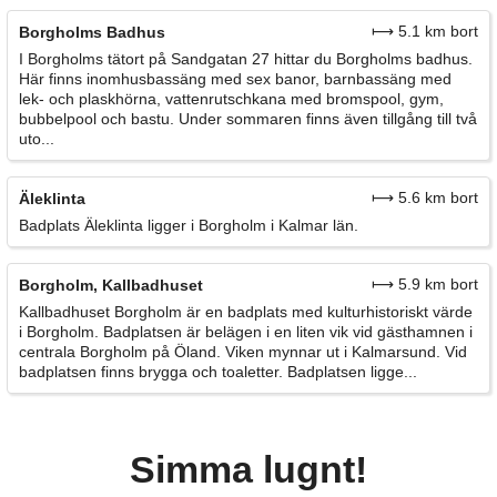
⟼ 5.1 km bort
Borgholms Badhus
I Borgholms tätort på Sandgatan 27 hittar du Borgholms badhus.
Här finns inomhusbassäng med sex banor, barnbassäng med
lek- och plaskhörna, vattenrutschkana med bromspool, gym,
bubbelpool och bastu. Under sommaren finns även tillgång till två
uto...
⟼ 5.6 km bort
Äleklinta
Badplats Äleklinta ligger i Borgholm i Kalmar län.
⟼ 5.9 km bort
Borgholm, Kallbadhuset
Kallbadhuset Borgholm är en badplats med kulturhistoriskt värde
i Borgholm. Badplatsen är belägen i en liten vik vid gästhamnen i
centrala Borgholm på Öland. Viken mynnar ut i Kalmarsund. Vid
badplatsen finns brygga och toaletter. Badplatsen ligge...
Simma lugnt!