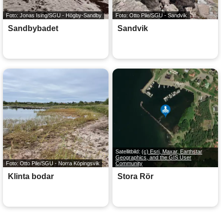
Foto: Jonas Ising/SGU - Högby-Sandby
Foto: Otto Pile/SGU - Sandvik
Sandbybadet
Sandvik
Satellitbild:
(c) Esri, Maxar, Earthstar
Geographics, and the GIS User
Foto: Otto Pile/SGU - Norra Köpingsvik
Community
Klinta bodar
Stora Rör