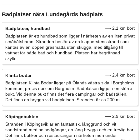
Badplatser nära Lundegårds badplats
⟼ 2.1 km bort
Badplatser, hundbad
Badplatsen är ett hundbad som ligger i närheten av en liten privat
småbåtshamn. Stranden består av en klapperstensstrand som
kantas av en öppen gräsmatta utan skugga, med tillgång till
vattnet för både bad och hundbad. Platsen har begränsad
skyltn...
⟼ 2.4 km bort
Klinta bodar
Badplatsen Klinta Bodar ligger på Ölands västra sida i Borgholms
kommun, precis norr om Borgholm. Badplatsen ligger i en större
bukt. Vid denna bukt finns det flera campingar och badställen.
Det finns en brygga vid badplatsen. Stranden är ca 200 m...
⟼ 2.9 km bort
Köpingebukten
Stranden i Köpingsvik är en fantastisk, långgrund och vit
sandstrand med solnedgångar, en lång brygga och en trevlig bar.
Det finns butiker och restauranger i närheten men under