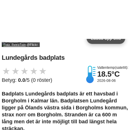
Ladda upp bild
Foto: RetroTwin
@Flickr.
Lundegårds badplats
Vattentemp(satellit):
★
★
★
★
★
18.5°C
Betyg:
0.0
/5 (0 röster)
2026-08-06
Badplats Lundegårds badplats är ett havsbad i
Borgholm i Kalmar län. Badplatsen Lundegård
ligger på Ölands västra sida i Borgholms kommun,
strax norr om Borgholm. Stranden är ca 600 m
lång men det är inte möjligt till bad längst hela
sträckan.