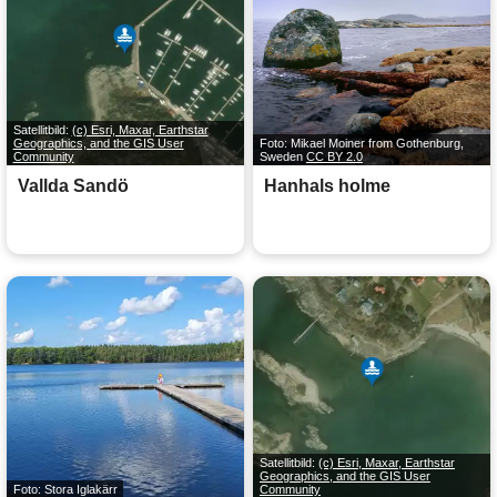
Satellitbild:
(c) Esri, Maxar, Earthstar
Geographics, and the GIS User
Foto: Mikael Moiner from Gothenburg,
Community
Sweden
CC BY 2.0
Vallda Sandö
Hanhals holme
Satellitbild:
(c) Esri, Maxar, Earthstar
Geographics, and the GIS User
Foto: Stora Iglakärr
Community