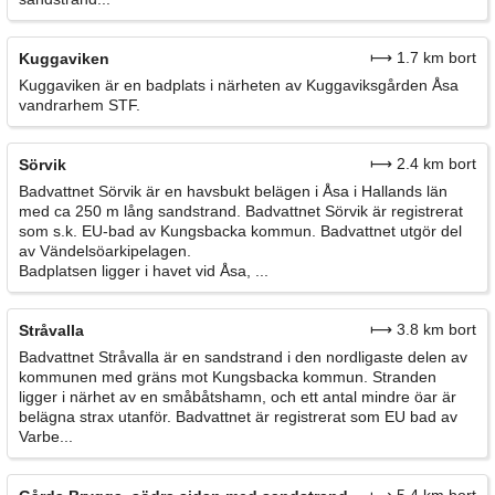
⟼ 1.7 km bort
Kuggaviken
Kuggaviken är en badplats i närheten av Kuggaviksgården Åsa
vandrarhem STF.
⟼ 2.4 km bort
Sörvik
Badvattnet Sörvik är en havsbukt belägen i Åsa i Hallands län
med ca 250 m lång sandstrand. Badvattnet Sörvik är registrerat
som s.k. EU-bad av Kungsbacka kommun. Badvattnet utgör del
av Vändelsöarkipelagen.
Badplatsen ligger i havet vid Åsa, ...
⟼ 3.8 km bort
Stråvalla
Badvattnet Stråvalla är en sandstrand i den nordligaste delen av
kommunen med gräns mot Kungsbacka kommun. Stranden
ligger i närhet av en småbåtshamn, och ett antal mindre öar är
belägna strax utanför. Badvattnet är registrerat som EU bad av
Varbe...