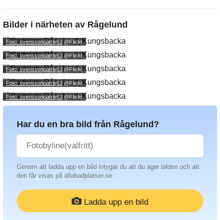
Bilder i närheten av
Rågelund
Foto: svenssonpatrik63
@Flickr.
Foto: svenssonpatrik63
@Flickr.
Foto: svenssonpatrik63
@Flickr.
Foto: svenssonpatrik63
@Flickr.
Foto: svenssonpatrik63
@Flickr.
Har du en bra bild från Rågelund?
Genom att ladda upp en bild intygar du att du äger bilden och att
den får visas på allabadplatser.se.
Ladda upp en bild