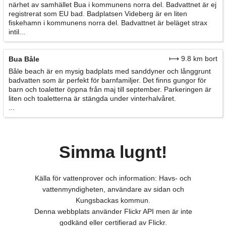
närhet av samhället Bua i kommunens norra del. Badvattnet är ej
registrerat som EU bad. Badplatsen Videberg är en liten
fiskehamn i kommunens norra del. Badvattnet är beläget strax
intil...
⟼ 9.8 km bort
Bua Båle
Båle beach är en mysig badplats med sanddyner och långgrunt
badvatten som är perfekt för barnfamiljer. Det finns gungor för
barn och toaletter öppna från maj till september. Parkeringen är
liten och toaletterna är stängda under vinterhalvåret.
...
Simma lugnt!
Källa för vattenprover och information: Havs- och
vattenmyndigheten, användare av sidan och
Kungsbackas kommun.
Denna webbplats använder Flickr API men är inte
godkänd eller certifierad av Flickr.