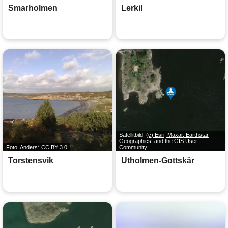
Smarholmen
Lerkil
Satellitbild:
(c) Esri, Maxar, Earthstar
Geographics, and the GIS User
Foto: Anders*
CC BY 3.0
Community
Torstensvik
Utholmen-Gottskär