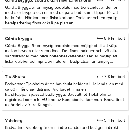
⟼ 5.4 km bort
Gårda Brygga, södra sidan med sandstrand
Gårda Brygga är en mysig badplats med två sandstränder, en
med stor brygga och en med djupare bad, samt klippor för att
bada från. Här kan man fiska krabbor. Toaletter och en rymlig
betalparkering finns också på platsen.
⟼ 5.6 km bort
Gårda brygga
Gårda Brygga är en mysig badplats med möjlighet till att välja
mellan brygga eller strandbad. Det finns toaletter och två olika
sandstränder med olika bottenbeskaffenhet. Det är möjligt att
fiska krabbor och njuta av naturen. Badplatsen är lämplig...
⟼ 7.8 km bort
Tjolöholm
Badvattnet Tjolöholm är en havsbukt belägen i Hallands län med
ca 60 m lång sandstrand. Vid badet finns en
handikappanspassad badbrygga. Badvattnet Tjolöholm är
registrerat som s.k. EU-bad av Kungsbacka kommun. Badvattnet
utgör del av Yttre Kungsb...
⟼ 9.4 km bort
Videberg
Badvattnet Videberg är en mindre sandstrand belägen i direkt