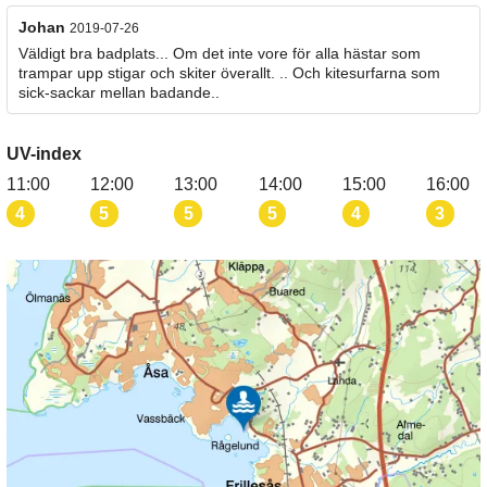
Johan
2019-07-26
Väldigt bra badplats... Om det inte vore för alla hästar som
trampar upp stigar och skiter överallt. .. Och kitesurfarna som
sick-sackar mellan badande..
UV-index
11:00
12:00
13:00
14:00
15:00
16:00
4
5
5
5
4
3