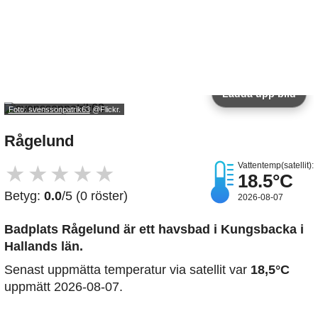
Ladda upp bild
Foto: svenssonpatrik63
@Flickr.
Rågelund
Vattentemp(satellit):
★
★
★
★
★
18.5°C
Betyg:
0.0
/5 (0 röster)
2026-08-07
Badplats Rågelund är ett havsbad i Kungsbacka i
Hallands län.
Senast uppmätta temperatur via satellit var
18,5°C
uppmätt 2026-08-07.