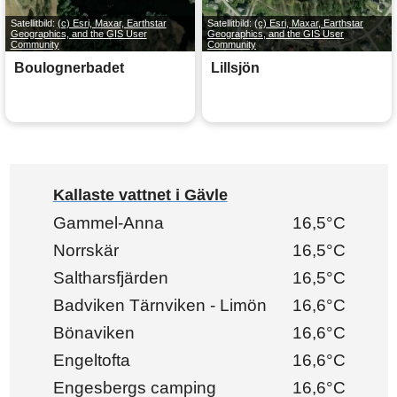
Satellitbild:
(c) Esri, Maxar, Earthstar
Satellitbild:
(c) Esri, Maxar, Earthstar
Geographics, and the GIS User
Geographics, and the GIS User
Community
Community
Boulognerbadet
Lillsjön
Kallaste vattnet i Gävle
Gammel-Anna
16,5°C
Norrskär
16,5°C
Saltharsfjärden
16,5°C
Badviken Tärnviken - Limön
16,6°C
Bönaviken
16,6°C
Engeltofta
16,6°C
Engesbergs camping
16,6°C