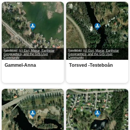
Satellitbild:
(c) Esri, Maxar, Earthstar
Satellitbild:
(c) Esri, Maxar, Earthstar
Geographics, and the GIS User
Geographics, and the GIS User
Community
Community
Gammel-Anna
Torsved -Testeboån