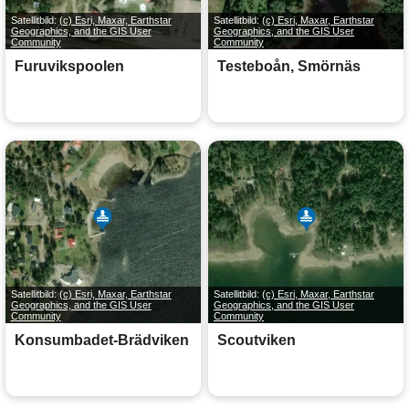
Satellitbild:
(c) Esri, Maxar, Earthstar
Satellitbild:
(c) Esri, Maxar, Earthstar
Geographics, and the GIS User
Geographics, and the GIS User
Community
Community
Furuvikspoolen
Testeboån, Smörnäs
Satellitbild:
(c) Esri, Maxar, Earthstar
Satellitbild:
(c) Esri, Maxar, Earthstar
Geographics, and the GIS User
Geographics, and the GIS User
Community
Community
Konsumbadet-Brädviken
Scoutviken