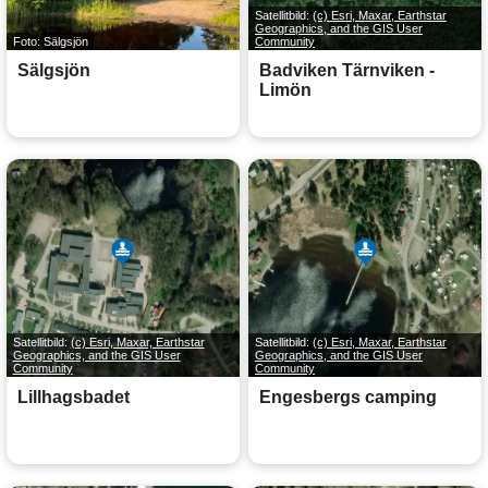
Satellitbild:
(c) Esri, Maxar, Earthstar
Geographics, and the GIS User
Foto: Sälgsjön
Community
Sälgsjön
Badviken Tärnviken -
Limön
Satellitbild:
(c) Esri, Maxar, Earthstar
Satellitbild:
(c) Esri, Maxar, Earthstar
Geographics, and the GIS User
Geographics, and the GIS User
Community
Community
Lillhagsbadet
Engesbergs camping