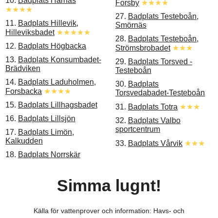
10.
Badplats Harnäs
Forsby
★★★★
★★★★
27.
Badplats Testeboån,
11.
Badplats Hillevik,
Smörnäs
Hilleviksbadet
★★★★★
28.
Badplats Testeboån,
12.
Badplats Högbacka
Strömsbrobadet
★★★
13.
Badplats Konsumbadet-
29.
Badplats Torsved -
Brädviken
Testeboån
14.
Badplats Laduholmen,
30.
Badplats
Forsbacka
★★★★
Torsvedabadet-Testeboån
15.
Badplats Lillhagsbadet
31.
Badplats Totra
★★★
16.
Badplats Lillsjön
32.
Badplats Valbo
sportcentrum
17.
Badplats Limön,
Kalkudden
33.
Badplats Vårvik
★★★
18.
Badplats Norrskär
Simma lugnt!
Källa för vattenprover och information: Havs- och