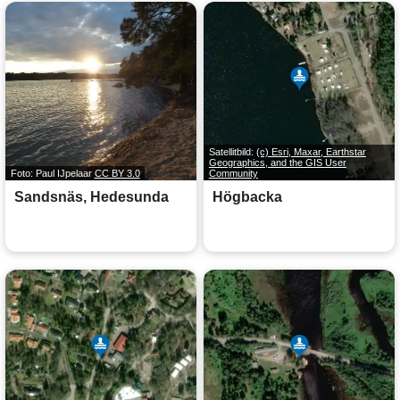
Satellitbild:
(c) Esri, Maxar, Earthstar
Geographics, and the GIS User
Foto: Paul IJpelaar
CC BY 3.0
Community
Sandsnäs, Hedesunda
Högbacka