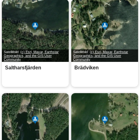
Satellitbild:
(c) Esri, Maxar, Earthstar
Satellitbild:
(c) Esri, Maxar, Earthstar
Geographics, and the GIS User
Geographics, and the GIS User
Community
Community
Saltharsfjärden
Brädviken