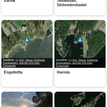
Vårvik
Testeboån,
Strömsbrobadet
Satellitbild:
(c) Esri, Maxar, Earthstar
Satellitbild:
(c) Esri, Maxar, Earthstar
Geographics, and the GIS User
Geographics, and the GIS User
Community
Community
Engeltofta
Harnäs