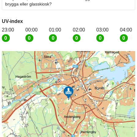
brygga eller glasskiosk?
UV-index
23:00
00:00
01:00
02:00
03:00
04:00
0
0
0
0
0
0