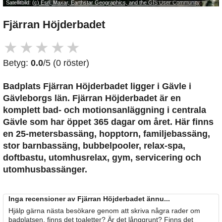
Satellitbild:
(c) Esri, Maxar, Earthstar Geographics, and the GIS User Community
Fjärran Höjderbadet
★
★
★
★
★
Betyg:
0.0
/5 (0 röster)
Badplats Fjärran Höjderbadet
ligger i Gävle i
Gävleborgs län. Fjärran Höjderbadet är en
komplett bad- och motionsanläggning i centrala
Gävle som har öppet 365 dagar om året. Här finns
en 25-metersbassäng, hopptorn, familjebassäng,
stor barnbassäng, bubbelpooler, relax-spa,
doftbastu, utomhusrelax, gym, servicering och
utomhusbassänger.
Inga recensioner av Fjärran Höjderbadet ännu...
Hjälp gärna nästa besökare genom att skriva några rader om
badplatsen, finns det toaletter? Är det långgrunt? Finns det