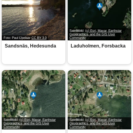
Satellitbild:
(c) Esri, Maxar, Earthstar
Geographics, and the GIS User
Foto: Paul IJpelaar
CC BY 3.0
Community
Sandsnäs, Hedesunda
Laduholmen, Forsbacka
Satellitbild:
(c) Esri, Maxar, Earthstar
Satellitbild:
(c) Esri, Maxar, Earthstar
Geographics, and the GIS User
Geographics, and the GIS User
Community
Community