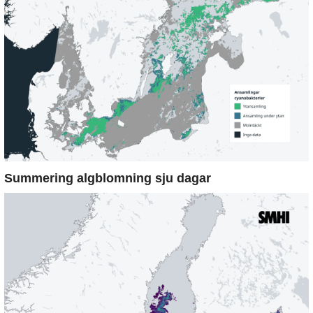
Summering algblomning sju dagar