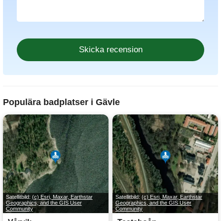
Populära badplatser i Gävle
Satellitbild:
(c) Esri, Maxar, Earthstar
Satellitbild:
(c) Esri, Maxar, Earthstar
Geographics, and the GIS User
Geographics, and the GIS User
Community
Community