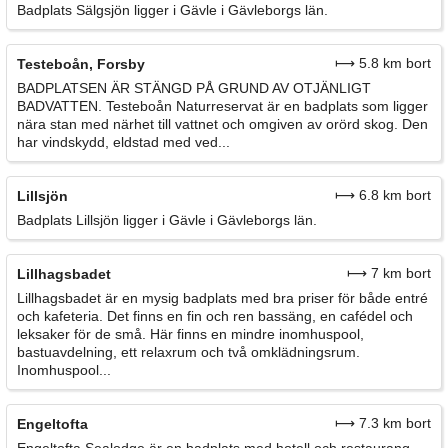
Badplats Sälgsjön ligger i Gävle i Gävleborgs län.
⟼ 5.8 km bort
Testeboån, Forsby
BADPLATSEN ÄR STÄNGD PÅ GRUND AV OTJÄNLIGT
BADVATTEN.
Testeboån Naturreservat är en badplats som ligger
nära stan med närhet till vattnet och omgiven av orörd skog. Den
har vindskydd, eldstad med ved...
⟼ 6.8 km bort
Lillsjön
Badplats Lillsjön ligger i Gävle i Gävleborgs län.
⟼ 7 km bort
Lillhagsbadet
Lillhagsbadet är en mysig badplats med bra priser för både entré
och kafeteria. Det finns en fin och ren bassäng, en cafédel och
leksaker för de små. Här finns en mindre inomhuspool,
bastuavdelning, ett relaxrum och två omklädningsrum.
Inomhuspool...
⟼ 7.3 km bort
Engeltofta
Engeltofta Sealodge är en badplats med hotell och restaurang