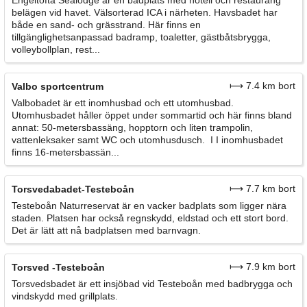
belägen vid havet. Välsorterad ICA i närheten. Havsbadet har
både en sand- och grässtrand. Här finns en
tillgänglighetsanpassad badramp, toaletter, gästbåtsbrygga,
volleybollplan, rest...
⟼ 7.4 km bort
Valbo sportcentrum
Valbobadet är ett inomhusbad och ett utomhusbad.
Utomhusbadet håller öppet under sommartid och här finns bland
annat: 50-metersbassäng, hopptorn och liten trampolin,
vattenleksaker samt WC och utomhusdusch. I I inomhusbadet
finns 16-metersbassän...
⟼ 7.7 km bort
Torsvedabadet-Testeboån
Testeboån Naturreservat är en vacker badplats som ligger nära
staden. Platsen har också regnskydd, eldstad och ett stort bord.
Det är lätt att nå badplatsen med barnvagn.
⟼ 7.9 km bort
Torsved -Testeboån
Torsvedsbadet är ett insjöbad vid Testeboån med badbrygga och
vindskydd med grillplats.