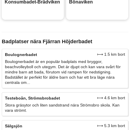
Konsumbadet-Brädviken
Bönaviken
Badplatser nära Fjärran Höjderbadet
⟼ 1.5 km bort
Boulognerbadet
Boulognerbadet är en populär badplats med bryggor,
beachvolleyboll och utegym. Det är djupt och kan vara svårt för
mindre barn att bada, förutom vid rampen för nedstigning.
Badstället är perfekt för äldre barn och har ett bra läge nära
centrala om...
⟼ 4.6 km bort
Testeboån, Strömsbrobadet
Stora gräsytor och liten sandstrand nära Strömsbro skola. Kan
vara strömt.
⟼ 5.3 km bort
Sälgsjön