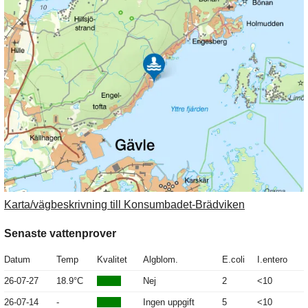
Karta/vägbeskrivning till Konsumbadet-Brädviken
Senaste vattenprover
Datum
Temp
Kvalitet
Algblom.
E.coli
I.entero
26-07-27
18.9°C
Nej
2
<10
26-07-14
-
Ingen uppgift
5
<10