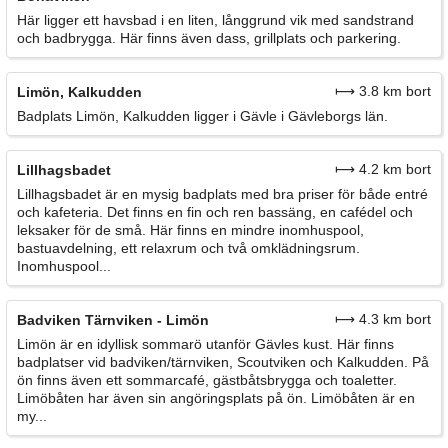
Här ligger ett havsbad i en liten, långgrund vik med sandstrand
och badbrygga. Här finns även dass, grillplats och parkering.
⟼ 3.8 km bort
Limön, Kalkudden
Badplats Limön, Kalkudden ligger i Gävle i Gävleborgs län.
⟼ 4.2 km bort
Lillhagsbadet
Lillhagsbadet är en mysig badplats med bra priser för både entré
och kafeteria. Det finns en fin och ren bassäng, en cafédel och
leksaker för de små. Här finns en mindre inomhuspool,
bastuavdelning, ett relaxrum och två omklädningsrum.
Inomhuspool...
⟼ 4.3 km bort
Badviken Tärnviken - Limön
Limön är en idyllisk sommarö utanför Gävles kust. Här finns
badplatser vid badviken/tärnviken, Scoutviken och Kalkudden. På
ön finns även ett sommarcafé, gästbåtsbrygga och toaletter.
Limöbåten har även sin angöringsplats på ön. Limöbåten är en
my...