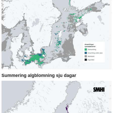
Summering algblomning sju dagar