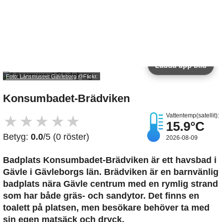
Ladda upp bild
Foto: Länsmuseet Gävleborg
@Flickr.
Konsumbadet-Brädviken
Vattentemp(satellit):
★
★
★
★
★
15.9°C
Betyg:
0.0
/5 (0 röster)
2026-08-09
Badplats Konsumbadet-Brädviken är ett havsbad i
Gävle i Gävleborgs län. Brädviken är en barnvänlig
badplats nära Gävle centrum med en rymlig strand
som har både gräs- och sandytor. Det finns en
toalett på platsen, men besökare behöver ta med
sin egen matsäck och dryck.