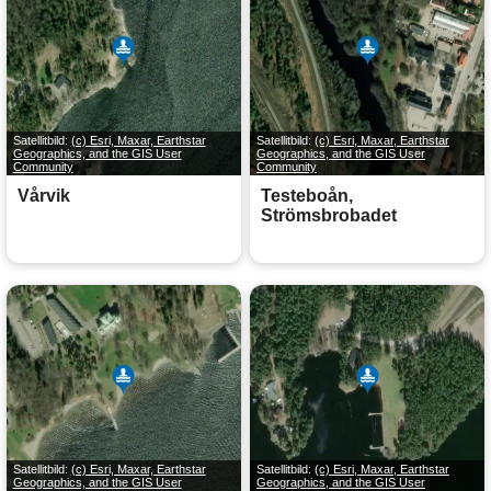
Satellitbild:
(c) Esri, Maxar, Earthstar
Satellitbild:
(c) Esri, Maxar, Earthstar
Geographics, and the GIS User
Geographics, and the GIS User
Community
Community
Vårvik
Testeboån,
Strömsbrobadet
Satellitbild:
(c) Esri, Maxar, Earthstar
Satellitbild:
(c) Esri, Maxar, Earthstar
Geographics, and the GIS User
Geographics, and the GIS User