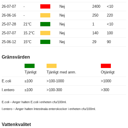
26-07-07
-
Nej
2400
<10
26-06-16
-
Nej
250
220
25-07-28
21°C
Nej
1
<10
25-07-07
15.2°C
Nej
140
100
25-06-12
15°C
Nej
29
90
Gränsvärden
Tjänligt
Tjänligt med anm.
Otjänligt
E.coli
≤100
>100-1000
>1000
I.entero
≤100
>100-300
>300
E.coli – Anger halten E.coli i enheten cfu/100ml.
I.entero – Anger halten Intestinala enterokocker i enheten cfu/100ml.
Vattenkvalitet