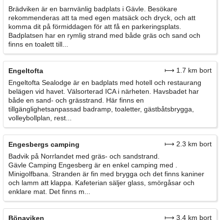
Brädviken är en barnvänlig badplats i Gävle. Besökare
rekommenderas att ta med egen matsäck och dryck, och att
komma dit på förmiddagen för att få en parkeringsplats.
Badplatsen har en rymlig strand med både gräs och sand och
finns en toalett till...
⟼ 1.7 km bort
Engeltofta
Engeltofta Sealodge är en badplats med hotell och restaurang
belägen vid havet. Välsorterad ICA i närheten. Havsbadet har
både en sand- och grässtrand. Här finns en
tillgänglighetsanpassad badramp, toaletter, gästbåtsbrygga,
volleybollplan, rest...
⟼ 2.3 km bort
Engesbergs camping
Badvik på Norrlandet med gräs- och sandstrand.
Gävle Camping Engesberg är en enkel camping med .
Minigolfbana. Stranden är fin med brygga och det finns kaniner
och lamm att klappa. Kafeterian säljer glass, smörgåsar och
enklare mat. Det finns m...
⟼ 3.4 km bort
Bönaviken