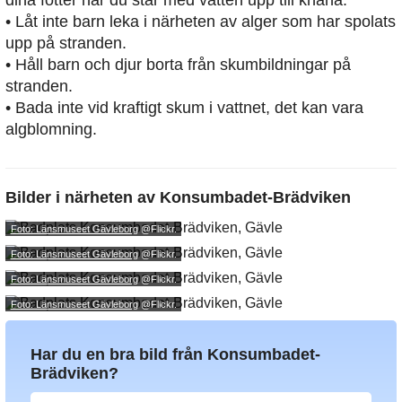
dina fötter när du står med vatten upp till knäna.
• Låt inte barn leka i närheten av alger som har spolats
upp på stranden.
• Håll barn och djur borta från skumbildningar på
stranden.
• Bada inte vid kraftigt skum i vattnet, det kan vara
algblomning.
Bilder i närheten av
Konsumbadet-Brädviken
Foto: Länsmuseet Gävleborg
@Flickr.
Foto: Länsmuseet Gävleborg
@Flickr.
Foto: Länsmuseet Gävleborg
@Flickr.
Foto: Länsmuseet Gävleborg
@Flickr.
Har du en bra bild från Konsumbadet-
Brädviken?