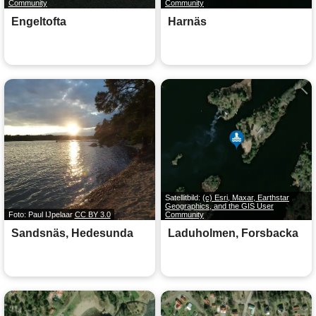
Community
Community
Engeltofta
Harnäs
Satellitbild:
(c) Esri, Maxar, Earthstar
Geographics, and the GIS User
Foto: Paul IJpelaar
CC BY 3.0
Community
Sandsnäs, Hedesunda
Laduholmen, Forsbacka