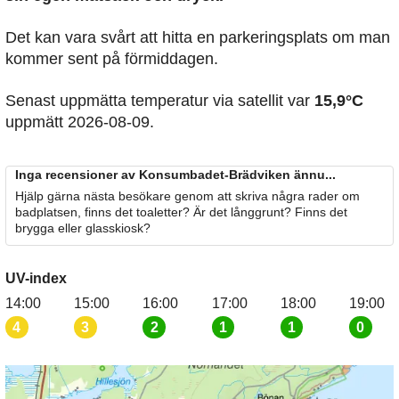
Det kan vara svårt att hitta en parkeringsplats om man
kommer sent på förmiddagen.
Senast uppmätta temperatur via satellit var
15,9°C
uppmätt 2026-08-09.
Inga recensioner av Konsumbadet-Brädviken ännu...
Hjälp gärna nästa besökare genom att skriva några rader om
badplatsen, finns det toaletter? Är det långgrunt? Finns det
brygga eller glasskiosk?
UV-index
14:00
15:00
16:00
17:00
18:00
19:00
4
3
2
1
1
0