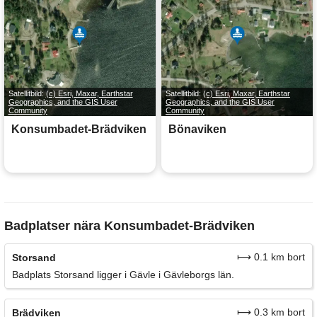
Satellitbild:
(c) Esri, Maxar, Earthstar
Satellitbild:
(c) Esri, Maxar, Earthstar
Geographics, and the GIS User
Geographics, and the GIS User
Community
Community
Konsumbadet-Brädviken
Bönaviken
Badplatser nära Konsumbadet-Brädviken
⟼ 0.1 km bort
Storsand
Badplats Storsand ligger i Gävle i Gävleborgs län.
⟼ 0.3 km bort
Brädviken