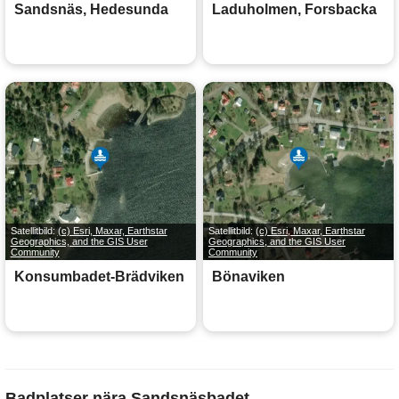
Sandsnäs, Hedesunda
Laduholmen, Forsbacka
Satellitbild:
(c) Esri, Maxar, Earthstar
Satellitbild:
(c) Esri, Maxar, Earthstar
Geographics, and the GIS User
Geographics, and the GIS User
Community
Community
Konsumbadet-Brädviken
Bönaviken
Badplatser nära Sandsnäsbadet