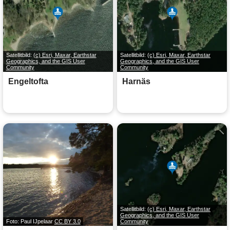
Satellitbild:
(c) Esri, Maxar, Earthstar
Satellitbild:
(c) Esri, Maxar, Earthstar
Geographics, and the GIS User
Geographics, and the GIS User
Community
Community
Engeltofta
Harnäs
Satellitbild:
(c) Esri, Maxar, Earthstar
Geographics, and the GIS User
Foto: Paul IJpelaar
CC BY 3.0
Community