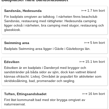
⟼ 1.7 km bort
Sandsnäs, Hedesunda
Fin badplats omgiven av tallskog. I närheten finns beachclub
Sandsnäs, restaurang med rättigheter. Hedesunda camping
ligger också i närheten, bra camping med stugor, restaurang och
glasskiosk.
⟼ 5 km bort
Swimming area
Badplats Swimming area ligger i Gävle i Gävleborgs län.
⟼ 15.1 km bort
Edsviken
Edsviken är en badplats i Danderyd med bryggor och
sandstränder på båda sidor av sjön, dock kan vattnet ibland
kännas ofräscht. Livboj. Området är populärt för aktiviteter som
skridskoåkning, bad, promenader och segling.
⟼ 16 km bort
Toften, Ettingsandsbadet
Fint litet kommunalt bad med stor brygga omgivet av
naturreservat.