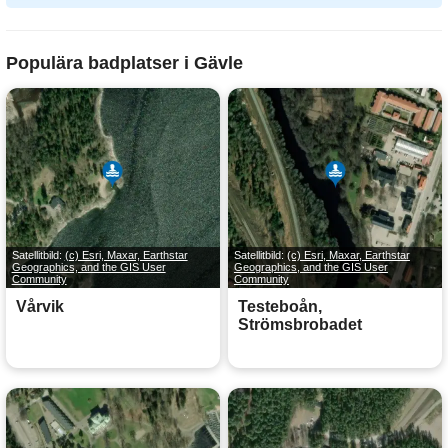
Populära badplatser i Gävle
Satellitbild:
(c) Esri, Maxar, Earthstar
Satellitbild:
(c) Esri, Maxar, Earthstar
Geographics, and the GIS User
Geographics, and the GIS User
Community
Community
Vårvik
Testeboån,
Strömsbrobadet