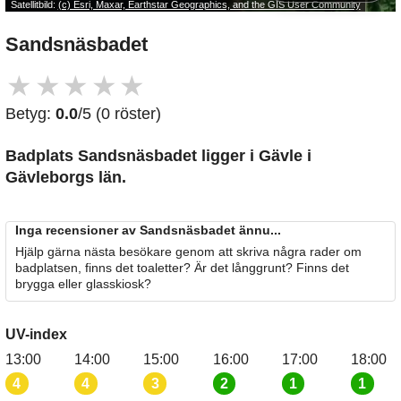
Satellitbild:
(c) Esri, Maxar, Earthstar Geographics, and the GIS User Community
Sandsnäsbadet
★
★
★
★
★
Betyg:
0.0
/5 (0 röster)
Badplats Sandsnäsbadet
ligger i Gävle i
Gävleborgs län.
Inga recensioner av Sandsnäsbadet ännu...
Hjälp gärna nästa besökare genom att skriva några rader om
badplatsen, finns det toaletter? Är det långgrunt? Finns det
brygga eller glasskiosk?
UV-index
13:00
14:00
15:00
16:00
17:00
18:00
4
4
3
2
1
1