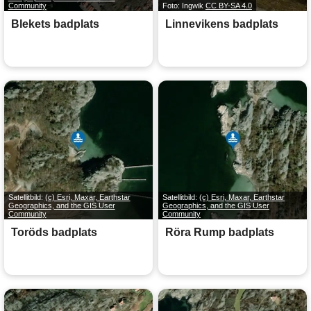
Community
Foto: Ingwik
CC BY-SA 4.0
Blekets badplats
Linnevikens badplats
Satellitbild:
(c) Esri, Maxar, Earthstar
Satellitbild:
(c) Esri, Maxar, Earthstar
Geographics, and the GIS User
Geographics, and the GIS User
Community
Community
Toröds badplats
Röra Rump badplats