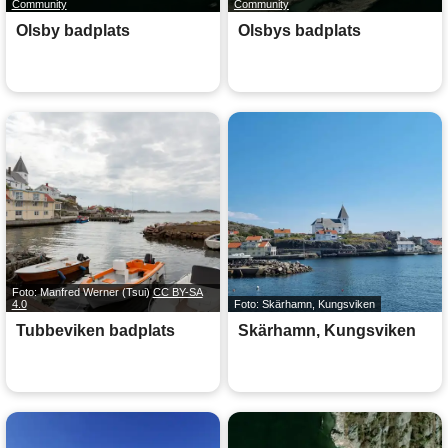
Community
Community
Olsby badplats
Olsbys badplats
Foto: Manfred Werner (Tsui)
CC BY-SA
4.0
Foto: Skärhamn, Kungsviken
Tubbeviken badplats
Skärhamn, Kungsviken