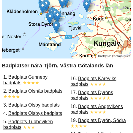
Kartdata: Lantmäteriet
Badplatser nära Tjörn, Västra Götalands län
1.
Badplats Gunneby
16.
Badplats Kåreviks
badplats
★★★★
badplats
★★★★
2.
Badplats Olsnäs badplats
17.
Badplats Dyröns
★★★★
badplats
★★★★★
3.
Badplats Olsby badplats
18.
Badplats Ängevikens
badplats
★★★★
4.
Badplats Olsbys badplats
19.
Badplats Dyrön, Södra
5.
Badplats Tubbeviken
★★★★
badplats
★★★