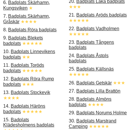
20.
Badplats Låka badplats
6.
Badplats Skärhamn,
★★★
Kungsviken
★
21.
Badplats Aröds badplats
7.
Badplats Skärhamn,
★★★★★
Gråskär
★★★★
22.
Badplats Vadholmen
8.
Badplats Röra badplats
★★★★★
9.
Badplats Blekets
23.
Badplats Tångens
badplats
★★★★★
badplats
10.
Badplats Linnevikens
24.
Badplats Åstols
badplats
★★
badplats
11.
Badplats Toröds
25.
Badplats Källsnäs
badplats
★★★★★
★★★★★
12.
Badplats Röra Rump
26.
Badplats Getskär
★★★
badplats
★★★
27.
Badplats Lilla Brattön
13.
Badplats Stockevik
★★★★
28.
Badplats Almöns
badplats
★★★★
14.
Badplats Häröns
badplats
★★★★★
29.
Badplats Norums Holme
15.
Badplats
30.
Badplats Marstrand
Klädesholmens badplats
Camping
★★★★★