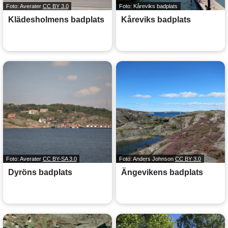
Foto: Averater
CC BY 3.0
Foto: Kåreviks badplats
Klädesholmens badplats
Kåreviks badplats
Foto: Averater
CC BY-SA 3.0
Foto: Anders Johnson
CC BY 3.0
Dyröns badplats
Ängevikens badplats