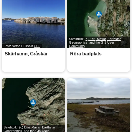
Satellitbild:
(c) Esri, Maxar, Earthstar
Geographics, and the GIS User
Foto: Netha Hussain
CC0
Community
Skärhamn, Gråskär
Röra badplats
Satellitbild:
(c) Esri, Maxar, Earthstar
Geographics, and the GIS User