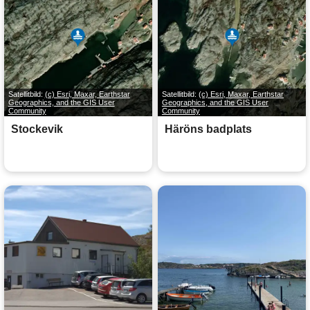
Satellitbild:
(c) Esri, Maxar, Earthstar
Satellitbild:
(c) Esri, Maxar, Earthstar
Geographics, and the GIS User
Geographics, and the GIS User
Community
Community
Stockevik
Häröns badplats