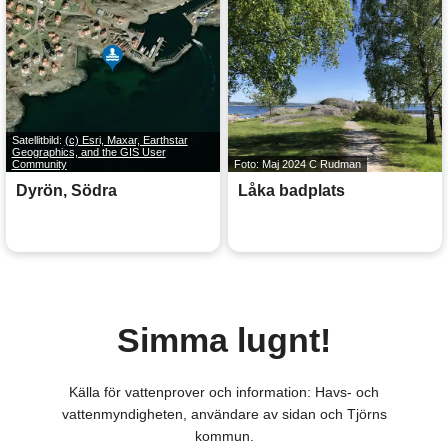
Satellitbild:
(c) Esri, Maxar, Earthstar
Geographics, and the GIS User
Community
Foto: Maj 2024 C Rudman
Dyrön, Södra
Låka badplats
Simma lugnt!
Källa för vattenprover och information: Havs- och
vattenmyndigheten, användare av sidan och Tjörns
kommun.