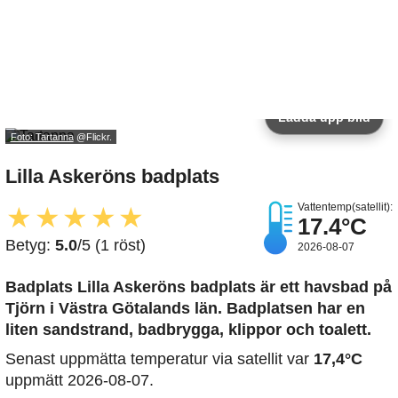
Ladda upp bild
Foto: Tartanna
@Flickr.
Lilla Askeröns badplats
Vattentemp(satellit):
★
★
★
★
★
17.4°C
Betyg:
5.0
/5 (1 röst)
2026-08-07
Badplats Lilla Askeröns badplats är ett havsbad på
Tjörn i Västra Götalands län. Badplatsen har en
liten sandstrand, badbrygga, klippor och toalett.
Senast uppmätta temperatur via satellit var
17,4°C
uppmätt 2026-08-07.