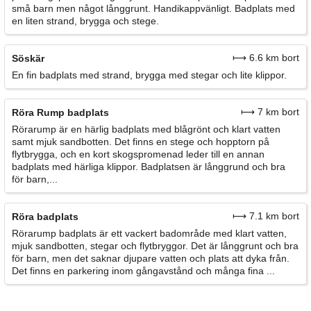
små barn men något långgrunt. Handikappvänligt. Badplats med
en liten strand, brygga och stege.
⟼ 6.6 km bort
Söskär
En fin badplats med strand, brygga med stegar och lite klippor.
⟼ 7 km bort
Röra Rump badplats
Rörarump är en härlig badplats med blågrönt och klart vatten
samt mjuk sandbotten. Det finns en stege och hopptorn på
flytbrygga, och en kort skogspromenad leder till en annan
badplats med härliga klippor. Badplatsen är långgrund och bra
för barn,...
⟼ 7.1 km bort
Röra badplats
Rörarump badplats är ett vackert badområde med klart vatten,
mjuk sandbotten, stegar och flytbryggor. Det är långgrunt och bra
för barn, men det saknar djupare vatten och plats att dyka från.
Det finns en parkering inom gångavstånd och många fina ...