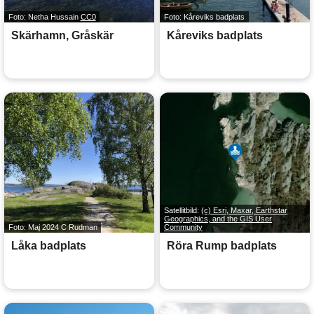
Foto: Netha Hussain
CC0
Foto: Kåreviks badplats
Skärhamn, Gråskär
Kåreviks badplats
Satellitbild:
(c) Esri, Maxar, Earthstar
Geographics, and the GIS User
Foto: Maj 2024 C Rudman
Community
Låka badplats
Röra Rump badplats