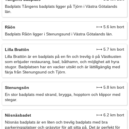
Badplats Tångens badplats ligger på Tjörn i Västra Götalands
län.
⟼ 5.6 km bort
Råön
Badplats Råön ligger i Stenungsund i Västra Götalands län.
⟼ 5.7 km bort
Lilla Brattön
Lilla Brattön är en badplats på en fin och trevlig ö på Västkusten
som erbjuder restaurang, bad, båthamn, och möjlighet att hyra
stugor. Badplatsen har en vacker utsikt och är lättillgänglig med
färja från Stenungsund och Tjörn.
⟼ 5.8 km bort
Stenungsön
En stor badplats med strand, brygga, hopptorn och klippor med
stegar.
⟼ 6.2 km bort
Nösnäsbadet
Nösnäs badplats är en liten och trevlig badplats med bra
parkeringsplatser och gräsytor för att sitta på. Det är perfekt för