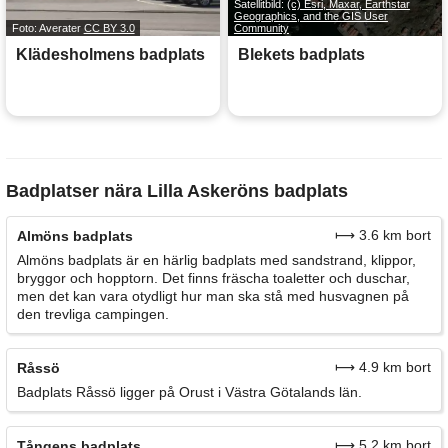
Satellitbild:
(c) Esri, Maxar, Earthstar
Geographics, and the GIS User
Foto: Averater
CC BY 3.0
Community
Klädesholmens badplats
Blekets badplats
Badplatser nära Lilla Askeröns badplats
⟼ 3.6 km bort
Almöns badplats
Almöns badplats är en härlig badplats med sandstrand, klippor,
bryggor och hopptorn. Det finns fräscha toaletter och duschar,
men det kan vara otydligt hur man ska stå med husvagnen på
den trevliga campingen.
⟼ 4.9 km bort
Råssö
Badplats Råssö ligger på Orust i Västra Götalands län.
⟼ 5.2 km bort
Tångens badplats