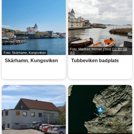
Foto: Manfred Werner (Tsui)
CC BY-SA
Foto: Skärhamn, Kungsviken
4.0
Skärhamn, Kungsviken
Tubbeviken badplats