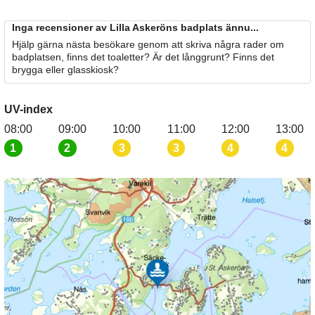
Inga recensioner av Lilla Askeröns badplats ännu...
Hjälp gärna nästa besökare genom att skriva några rader om
badplatsen, finns det toaletter? Är det långgrunt? Finns det
brygga eller glasskiosk?
UV-index
08:00
09:00
10:00
11:00
12:00
13:00
1
2
3
3
4
4