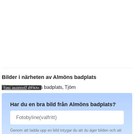
Bilder i närheten av
Almöns badplats
Foto: pezimm47
@Flickr.
Har du en bra bild från Almöns badplats?
Genom att ladda upp en bild intygar du att du äger bilden och att