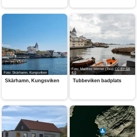
Foto: Manfred Werner (Tsui)
CC BY-SA
Foto: Skärhamn, Kungsviken
4.0
Skärhamn, Kungsviken
Tubbeviken badplats