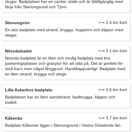
stugor. Badplatsen har en vacker utsikt och är lättillgänglig med
färja från Stenungsund och Tjörn.
⟼ 2.4 km bort
Stenungsön
En stor badplats med strand, brygga, hopptorn och klippor med
stegar.
⟼ 3.1 km bort
Nösnäsbadet
Nösnäs badplats är en liten och trevlig badplats med bra
parkeringsplatser och gräsytor för att sitta på. Det är perfekt för
små barn men något långgrunt. Handikappvänligt. Badplats med
en liten strand, brygga och stege.
⟼ 3.6 km bort
Lilla Askeröns badplats
Badplatsen har en liten sandstrand, badbrygga, klippor och
toalett.
⟼ 3.7 km bort
Kåkenäs
Badplats Kåkenäs ligger i Stenungsund i Västra Götalands län.