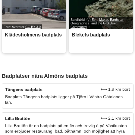
Satellitbild:
(c) Esri, Maxar, Earthstar
Geographics, and the GIS User
Foto: Averater
CC BY 3.0
Community
Klädesholmens badplats
Blekets badplats
Badplatser nära Almöns badplats
⟼ 1.9 km bort
Tångens badplats
Badplats Tångens badplats ligger på Tjörn i Västra Götalands
län.
⟼ 2.1 km bort
Lilla Brattön
Lilla Brattön är en badplats på en fin och trevlig ö på Västkusten
som erbjuder restaurang, bad, båthamn, och möjlighet att hyra