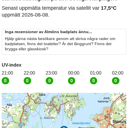
Senast uppmätta temperatur via satellit var
17,5°C
uppmätt 2026-08-08.
Inga recensioner av Almöns badplats ännu...
Hjälp gärna nästa besökare genom att skriva några rader om
badplatsen, finns det toaletter? Är det långgrunt? Finns det
brygga eller glasskiosk?
UV-index
21:00
22:00
23:00
00:00
01:00
02:00
0
0
0
0
0
0