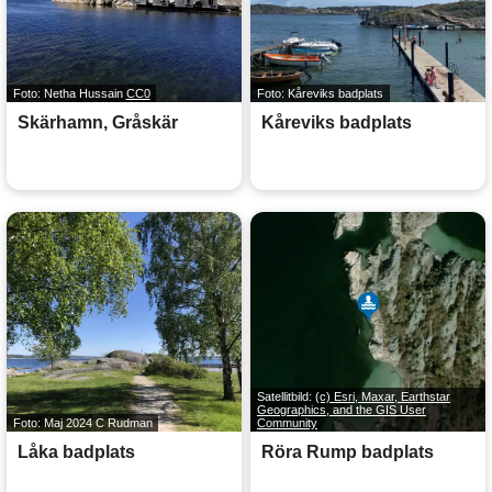
Foto: Netha Hussain
CC0
Foto: Kåreviks badplats
Skärhamn, Gråskär
Kåreviks badplats
Satellitbild:
(c) Esri, Maxar, Earthstar
Geographics, and the GIS User
Foto: Maj 2024 C Rudman
Community
Låka badplats
Röra Rump badplats