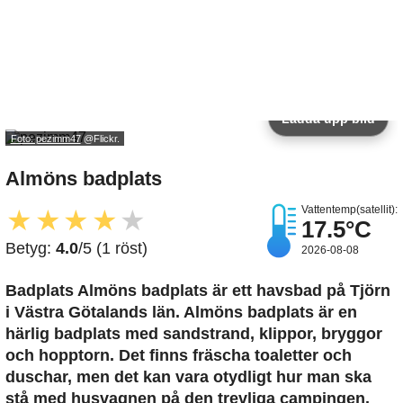
Ladda upp bild
Foto: pezimm47
@Flickr.
Almöns badplats
Vattentemp(satellit):
★
★
★
★
★
17.5°C
Betyg:
4.0
/5 (1 röst)
2026-08-08
Badplats Almöns badplats är ett havsbad på Tjörn
i Västra Götalands län. Almöns badplats är en
härlig badplats med sandstrand, klippor, bryggor
och hopptorn. Det finns fräscha toaletter och
duschar, men det kan vara otydligt hur man ska
stå med husvagnen på den trevliga campingen.