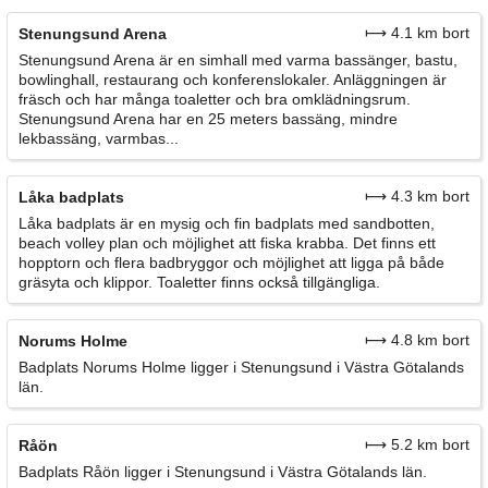
⟼ 4.1 km bort
Stenungsund Arena
Stenungsund Arena är en simhall med varma bassänger, bastu,
bowlinghall, restaurang och konferenslokaler. Anläggningen är
fräsch och har många toaletter och bra omklädningsrum.
Stenungsund Arena har en 25 meters bassäng, mindre
lekbassäng, varmbas...
⟼ 4.3 km bort
Låka badplats
Låka badplats är en mysig och fin badplats med sandbotten,
beach volley plan och möjlighet att fiska krabba. Det finns ett
hopptorn och flera badbryggor och möjlighet att ligga på både
gräsyta och klippor. Toaletter finns också tillgängliga.
⟼ 4.8 km bort
Norums Holme
Badplats Norums Holme ligger i Stenungsund i Västra Götalands
län.
⟼ 5.2 km bort
Råön
Badplats Råön ligger i Stenungsund i Västra Götalands län.