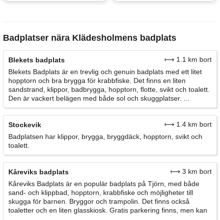
Badplatser nära Klädesholmens badplats
⟼ 1.1 km bort
Blekets badplats
Blekets Badplats är en trevlig och genuin badplats med ett litet
hopptorn och bra brygga för krabbfiske. Det finns en liten
sandstrand, klippor, badbrygga, hopptorn, flotte, svikt och toalett.
Den är vackert belägen med både sol och skuggplatser. ...
⟼ 1.4 km bort
Stockevik
Badplatsen har klippor, brygga, bryggdäck, hopptorn, svikt och
toalett.
⟼ 3 km bort
Kåreviks badplats
Kåreviks Badplats är en populär badplats på Tjörn, med både
sand- och klippbad, hopptorn, krabbfiske och möjligheter till
skugga för barnen. Bryggor och trampolin. Det finns också
toaletter och en liten glasskiosk. Gratis parkering finns, men kan
...