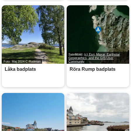
Satellitbild:
(c) Esri, Maxar, Earthstar
Geographics, and the GIS User
Foto: Maj 2024 C Rudman
Community
Låka badplats
Röra Rump badplats