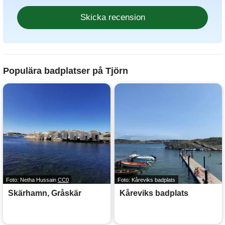
Populära badplatser på Tjörn
Foto: Netha Hussain
CC0
Foto: Kåreviks badplats
Skärhamn, Gråskär
Kåreviks badplats