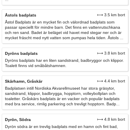
⟼ 3.5 km bort
Åstols badplats
Åstol Badplats är en mycket fin och välordnad badplats som
passar speciellt för mindre barn. Det finns en vattenrutschkana
och ren sand. Badet är beläget vid havet med stegar ner och är
mycket fräscht med nytt vatten som pumpas hela tiden. Åstols ...
⟼ 3.8 km bort
Dyröns badplats
Dyröns badplats har en liten sandstrand, badbryggor och klippor.
Toalett finns vid småbåtshamnen.
⟼ 4.4 km bort
Skärhamn, Gråskär
Badplatsen intill Nordiska Akvarellmuseet har stora gräsytor,
sandstrand, klippor, badbrygga, hopptorn, volleybollplan och
toaletter. Gråskärs badplats är en vacker och populär badplats
med bra service, rimlig parkering och trevligt hopptorn. Badp...
⟼ 4.8 km bort
Dyrön, Södra
Dyrön södra är en trevlig badplats med en hamn och fint bad,