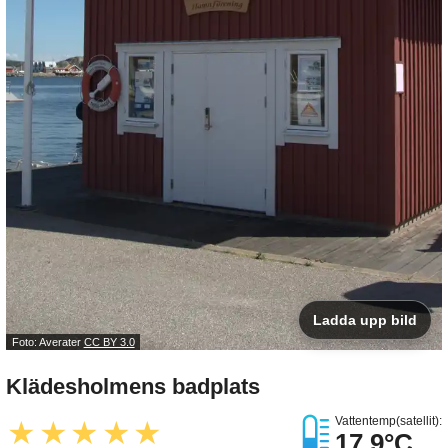
Ladda upp bild
Foto: Averater
CC BY 3.0
Klädesholmens badplats
Vattentemp(satellit):
★
★
★
★
★
17.9°C