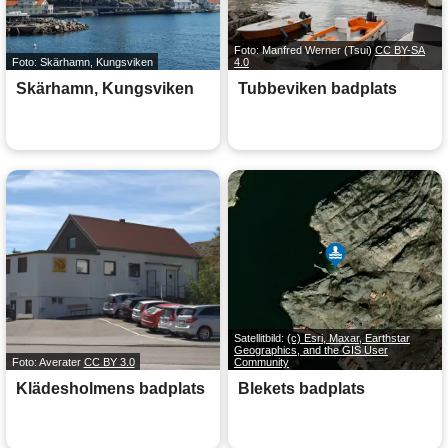
Foto: Manfred Werner (Tsui)
CC BY-SA
Foto: Skärhamn, Kungsviken
4.0
Skärhamn, Kungsviken
Tubbeviken badplats
Satellitbild:
(c) Esri, Maxar, Earthstar
Geographics, and the GIS User
Foto: Averater
CC BY 3.0
Community
Klädesholmens badplats
Blekets badplats