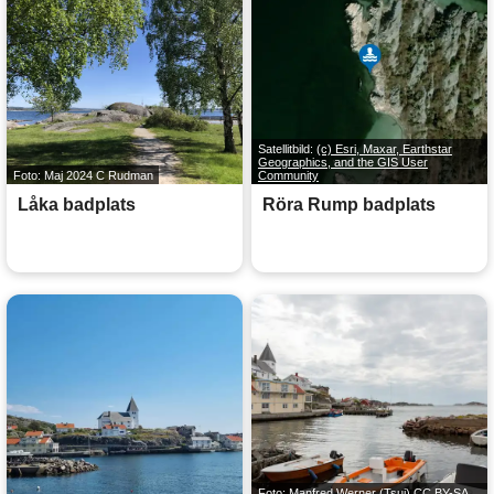
Satellitbild:
(c) Esri, Maxar, Earthstar
Geographics, and the GIS User
Foto: Maj 2024 C Rudman
Community
Låka badplats
Röra Rump badplats
Foto: Manfred Werner (Tsui)
CC BY-SA