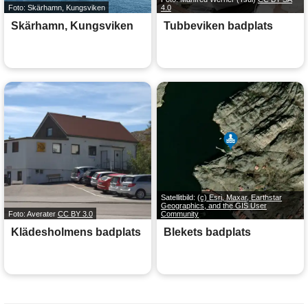
Foto: Skärhamn, Kungsviken
4.0
Skärhamn, Kungsviken
Tubbeviken badplats
Satellitbild:
(c) Esri, Maxar, Earthstar
Geographics, and the GIS User
Foto: Averater
CC BY 3.0
Community
Klädesholmens badplats
Blekets badplats