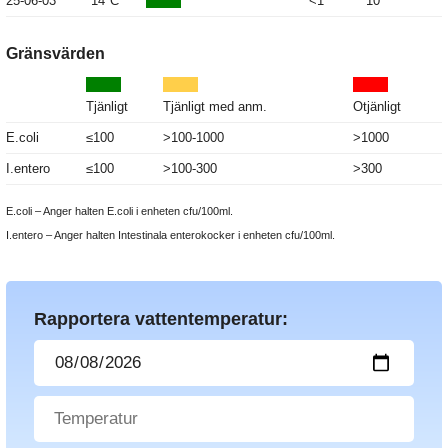
25-06-03
14°C
<1
10
Gränsvärden
Tjänligt
Tjänligt med anm.
Otjänligt
E.coli
≤100
>100-1000
>1000
I.entero
≤100
>100-300
>300
E.coli – Anger halten E.coli i enheten cfu/100ml.
I.entero – Anger halten Intestinala enterokocker i enheten cfu/100ml.
Rapportera vattentemperatur: