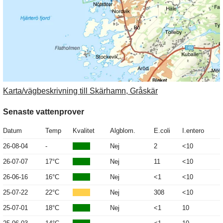
Karta/vägbeskrivning till Skärhamn, Gråskär
Senaste vattenprover
Datum
Temp
Kvalitet
Algblom.
E.coli
I.entero
26-08-04
-
Nej
2
<10
26-07-07
17°C
Nej
11
<10
26-06-16
16°C
Nej
<1
<10
25-07-22
22°C
Nej
308
<10
25-07-01
18°C
Nej
<1
10