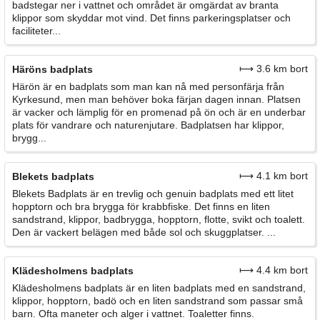
badstegar ner i vattnet och området är omgärdat av branta
klippor som skyddar mot vind. Det finns parkeringsplatser och
faciliteter...
⟼ 3.6 km bort
Häröns badplats
Härön är en badplats som man kan nå med personfärja från
Kyrkesund, men man behöver boka färjan dagen innan. Platsen
är vacker och lämplig för en promenad på ön och är en underbar
plats för vandrare och naturenjutare. Badplatsen har klippor,
brygg...
⟼ 4.1 km bort
Blekets badplats
Blekets Badplats är en trevlig och genuin badplats med ett litet
hopptorn och bra brygga för krabbfiske. Det finns en liten
sandstrand, klippor, badbrygga, hopptorn, flotte, svikt och toalett.
Den är vackert belägen med både sol och skuggplatser. ...
⟼ 4.4 km bort
Klädesholmens badplats
Klädesholmens badplats är en liten badplats med en sandstrand,
klippor, hopptorn, badö och en liten sandstrand som passar små
barn. Ofta maneter och alger i vattnet. Toaletter finns.