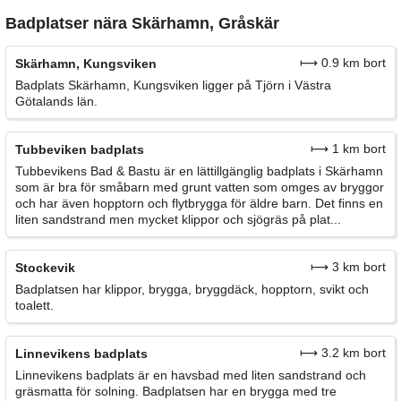
Badplatser nära Skärhamn, Gråskär
⟼ 0.9 km bort
Skärhamn, Kungsviken
Badplats Skärhamn, Kungsviken ligger på Tjörn i Västra
Götalands län.
⟼ 1 km bort
Tubbeviken badplats
Tubbevikens Bad & Bastu är en lättillgänglig badplats i Skärhamn
som är bra för småbarn med grunt vatten som omges av bryggor
och har även hopptorn och flytbrygga för äldre barn. Det finns en
liten sandstrand men mycket klippor och sjögräs på plat...
⟼ 3 km bort
Stockevik
Badplatsen har klippor, brygga, bryggdäck, hopptorn, svikt och
toalett.
⟼ 3.2 km bort
Linnevikens badplats
Linnevikens badplats är en havsbad med liten sandstrand och
gräsmatta för solning. Badplatsen har en brygga med tre