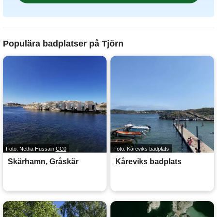
Populära badplatser på Tjörn
Foto: Netha Hussain
CC0
Foto: Kåreviks badplats
Skärhamn, Gråskär
Kåreviks badplats