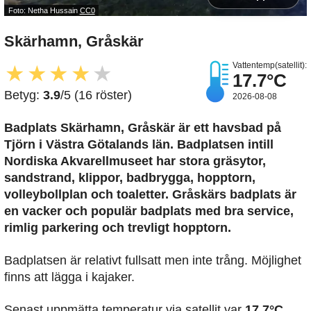
Foto: Netha Hussain
CC0
Skärhamn, Gråskär
Vattentemp(satellit):
★
★
★
★
★
17.7°C
Betyg:
3.9
/5 (16 röster)
2026-08-08
Badplats Skärhamn, Gråskär är ett havsbad på
Tjörn i Västra Götalands län. Badplatsen intill
Nordiska Akvarellmuseet har stora gräsytor,
sandstrand, klippor, badbrygga, hopptorn,
volleybollplan och toaletter. Gråskärs badplats är
en vacker och populär badplats med bra service,
rimlig parkering och trevligt hopptorn.
Badplatsen är relativt fullsatt men inte trång. Möjlighet
finns att lägga i kajaker.
Senast uppmätta temperatur via satellit var
17,7°C