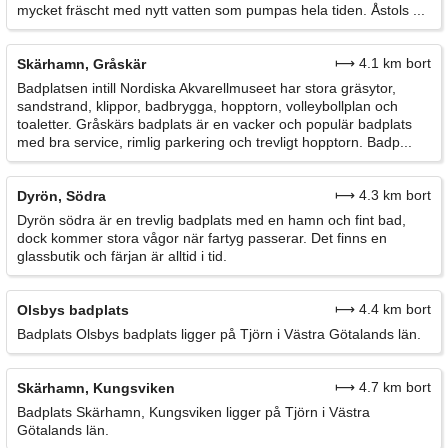
mycket fräscht med nytt vatten som pumpas hela tiden. Åstols ...
⟼ 4.1 km bort
Skärhamn, Gråskär
Badplatsen intill Nordiska Akvarellmuseet har stora gräsytor,
sandstrand, klippor, badbrygga, hopptorn, volleybollplan och
toaletter. Gråskärs badplats är en vacker och populär badplats
med bra service, rimlig parkering och trevligt hopptorn. Badp...
⟼ 4.3 km bort
Dyrön, Södra
Dyrön södra är en trevlig badplats med en hamn och fint bad,
dock kommer stora vågor när fartyg passerar. Det finns en
glassbutik och färjan är alltid i tid.
⟼ 4.4 km bort
Olsbys badplats
Badplats Olsbys badplats ligger på Tjörn i Västra Götalands län.
⟼ 4.7 km bort
Skärhamn, Kungsviken
Badplats Skärhamn, Kungsviken ligger på Tjörn i Västra
Götalands län.