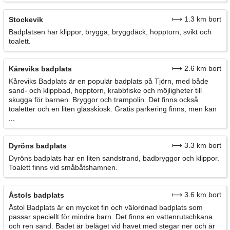
⟼ 1.3 km bort
Stockevik
Badplatsen har klippor, brygga, bryggdäck, hopptorn, svikt och
toalett.
⟼ 2.6 km bort
Kåreviks badplats
Kåreviks Badplats är en populär badplats på Tjörn, med både
sand- och klippbad, hopptorn, krabbfiske och möjligheter till
skugga för barnen. Bryggor och trampolin. Det finns också
toaletter och en liten glasskiosk. Gratis parkering finns, men kan
...
⟼ 3.3 km bort
Dyröns badplats
Dyröns badplats har en liten sandstrand, badbryggor och klippor.
Toalett finns vid småbåtshamnen.
⟼ 3.6 km bort
Åstols badplats
Åstol Badplats är en mycket fin och välordnad badplats som
passar speciellt för mindre barn. Det finns en vattenrutschkana
och ren sand. Badet är beläget vid havet med stegar ner och är