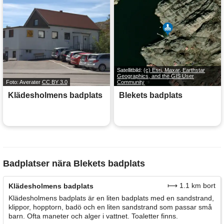
Satellitbild:
(c) Esri, Maxar, Earthstar
Geographics, and the GIS User
Foto: Averater
CC BY 3.0
Community
Klädesholmens badplats
Blekets badplats
Badplatser nära Blekets badplats
⟼ 1.1 km bort
Klädesholmens badplats
Klädesholmens badplats är en liten badplats med en sandstrand,
klippor, hopptorn, badö och en liten sandstrand som passar små
barn. Ofta maneter och alger i vattnet. Toaletter finns.