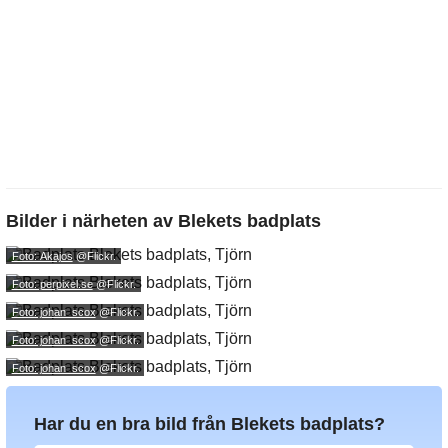
Bilder i närheten av
Blekets badplats
Foto: Akajos
@Flickr.
Foto: perpixel.se
@Flickr.
Foto: johan_scox
@Flickr.
Foto: johan_scox
@Flickr.
Foto: johan_scox
@Flickr.
Har du en bra bild från Blekets badplats?