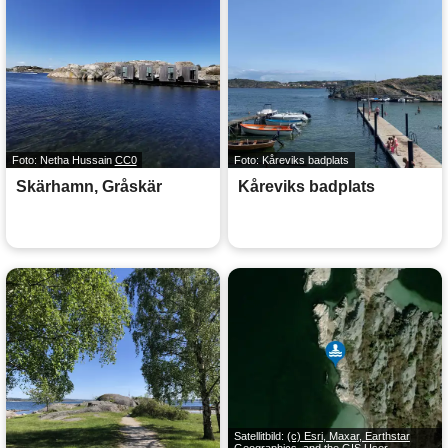
Foto: Netha Hussain
CC0
Foto: Kåreviks badplats
Skärhamn, Gråskär
Kåreviks badplats
Satellitbild:
(c) Esri, Maxar, Earthstar