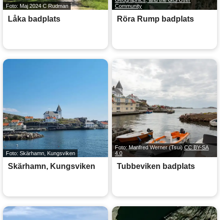
Geographics, and the GIS User
Foto: Maj 2024 C Rudman
Community
Låka badplats
Röra Rump badplats
Foto: Manfred Werner (Tsui)
CC BY-SA
Foto: Skärhamn, Kungsviken
4.0
Skärhamn, Kungsviken
Tubbeviken badplats