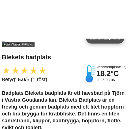
Ladda upp bild
Foto: Akajos
@Flickr.
Blekets badplats
Vattentemp(satellit):
★
★
★
★
★
18.2°C
Betyg:
5.0
/5 (1 röst)
2026-08-06
Badplats Blekets badplats är ett havsbad på Tjörn
i Västra Götalands län. Blekets Badplats är en
trevlig och genuin badplats med ett litet hopptorn
och bra brygga för krabbfiske. Det finns en liten
sandstrand, klippor, badbrygga, hopptorn, flotte,
svikt och toalett.