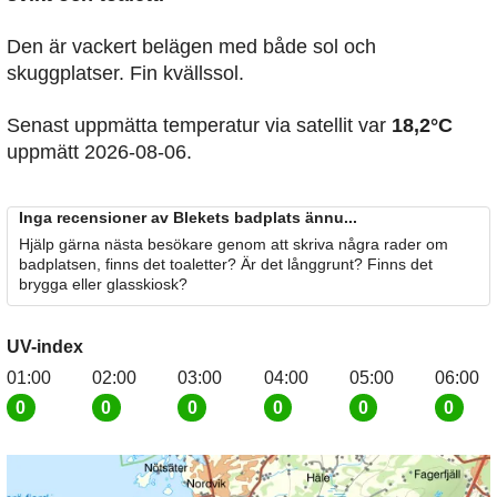
Den är vackert belägen med både sol och
skuggplatser. Fin kvällssol.
Senast uppmätta temperatur via satellit var
18,2°C
uppmätt 2026-08-06.
Inga recensioner av Blekets badplats ännu...
Hjälp gärna nästa besökare genom att skriva några rader om
badplatsen, finns det toaletter? Är det långgrunt? Finns det
brygga eller glasskiosk?
UV-index
01:00
02:00
03:00
04:00
05:00
06:00
0
0
0
0
0
0