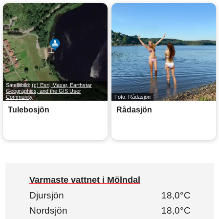
Satellitbild:
(c) Esri, Maxar, Earthstar
Geographics, and the GIS User
Community
Foto: Rådasjön
Tulebosjön
Rådasjön
Varmaste vattnet i Mölndal
Djursjön
18,0°C
Nordsjön
18,0°C