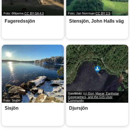
Foto: i99pema
CC BY-SA 4.0
Foto: Jan Norrman
CC BY 2.5
Fageredssjön
Stensjön, John Halls väg
Satellitbild:
(c) Esri, Maxar, Earthstar
Geographics, and the GIS User
Foto: Sisjön
Community
Sisjön
Djursjön