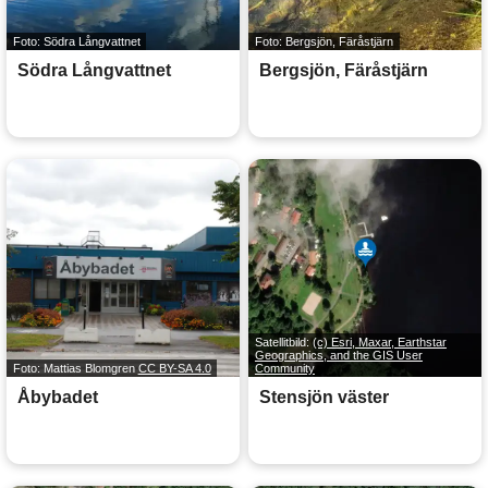
Foto: Södra Långvattnet
Foto: Bergsjön, Färåstjärn
Södra Långvattnet
Bergsjön, Färåstjärn
Satellitbild:
(c) Esri, Maxar, Earthstar
Geographics, and the GIS User
Foto: Mattias Blomgren
CC BY-SA 4.0
Community
Åbybadet
Stensjön väster