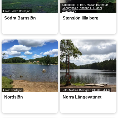
Satellitbild:
(c) Esri, Maxar, Earthstar
Geographics, and the GIS User
Foto: Södra Barnsjön
Community
Södra Barnsjön
Stensjön lilla berg
Foto: Nordsjön
Foto: Mattias Blomgren
CC BY-SA 4.0
Nordsjön
Norra Långevattnet