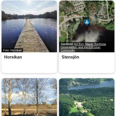
Satellitbild:
(c) Esri, Maxar, Earthstar
Geographics, and the GIS User
Foto: Horsikan
Community
Horsikan
Stensjön