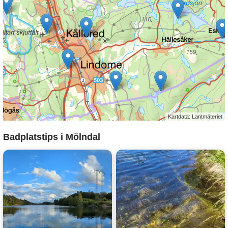
Kartdata: Lantmäteriet
Badplatstips i Mölndal