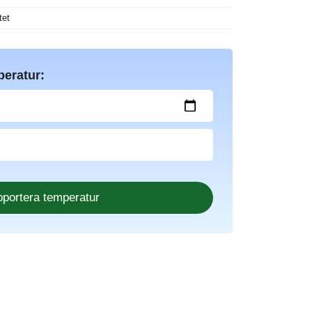
tet
peratur: