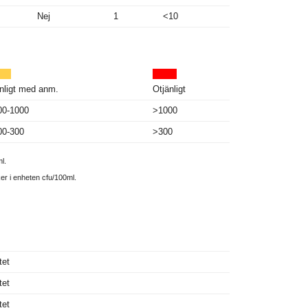
Nej
1
<10
nligt med anm.
Otjänligt
00-1000
>1000
00-300
>300
l.
ker i enheten cfu/100ml.
tet
tet
tet