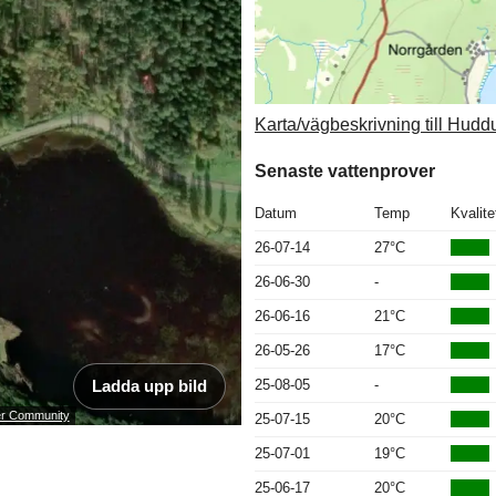
Karta/vägbeskrivning till Hud
Senaste vattenprover
Datum
Temp
Kvalite
26-07-14
27°C
26-06-30
-
26-06-16
21°C
26-05-26
17°C
Ladda upp bild
25-08-05
-
ser Community
25-07-15
20°C
25-07-01
19°C
25-06-17
20°C