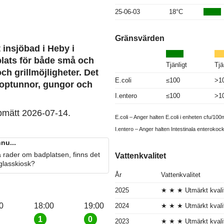
25-06-03
18°C
Gränsvärden
insjöbad i Heby i
plats för både små och
Tjänligt
Tjä
h grillmöjligheter. Det
E.coli
≤100
>1
, soptunnor, gungor och
I.entero
≤100
>1
pmätt 2026-07-14.
E.coli – Anger halten E.coli i enheten cfu/100m
I.entero – Anger halten Intestinala enterokoc
nu...
 rader om badplatsen, finns det
Vattenkvalitet
 glasskiosk?
År
Vattenkvalitet
2025
★ ★ ★ Utmärkt kvali
0
18:00
19:00
2024
★ ★ ★ Utmärkt kvali
1
0
2023
★ ★ ★ Utmärkt kvali