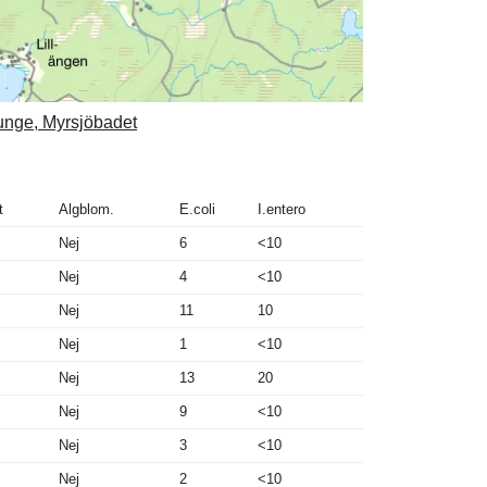
dunge, Myrsjöbadet
t
Algblom.
E.coli
I.entero
Nej
6
<10
Nej
4
<10
Nej
11
10
Nej
1
<10
Nej
13
20
Nej
9
<10
Nej
3
<10
Nej
2
<10