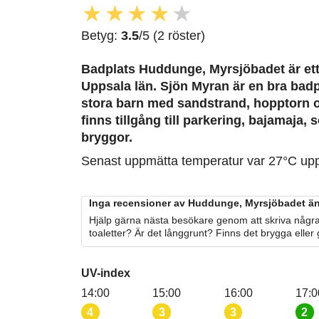
★
★
★
★
★
Betyg:
3.5
/5 (2 röster)
Badplats Huddunge, Myrsjöbadet är ett 
Uppsala län. Sjön Myran är en bra bad
stora barn med sandstrand, hopptorn oc
finns tillgång till parkering, bajamaja
bryggor.
Senast uppmätta temperatur var 27°C up
Inga recensioner av Huddunge, Myrsjöbadet än
Hjälp gärna nästa besökare genom att skriva några
toaletter? Är det långgrunt? Finns det brygga eller
UV-index
14:00
15:00
16:00
17:0
4
3
3
2