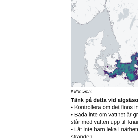
Källa: Smhi.
Tänk på detta vid algsäs
• Kontrollera om det finns 
• Bada inte om vattnet är g
står med vatten upp till knä
• Låt inte barn leka i närh
stranden.