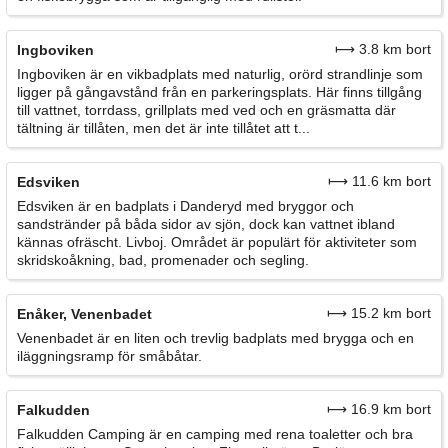
⟼ 3.8 km bort
Ingboviken
Ingboviken är en vikbadplats med naturlig, orörd strandlinje som
ligger på gångavstånd från en parkeringsplats. Här finns tillgång
till vattnet, torrdass, grillplats med ved och en gräsmatta där
tältning är tillåten, men det är inte tillåtet att t...
⟼ 11.6 km bort
Edsviken
Edsviken är en badplats i Danderyd med bryggor och
sandstränder på båda sidor av sjön, dock kan vattnet ibland
kännas ofräscht. Livboj. Området är populärt för aktiviteter som
skridskoåkning, bad, promenader och segling.
⟼ 15.2 km bort
Enåker, Venenbadet
Venenbadet är en liten och trevlig badplats med brygga och en
iläggningsramp för småbåtar.
⟼ 16.9 km bort
Falkudden
Falkudden Camping är en camping med rena toaletter och bra