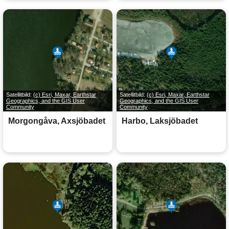
Satellitbild:
(c) Esri, Maxar, Earthstar
Satellitbild:
(c) Esri, Maxar, Earthstar
Geographics, and the GIS User
Geographics, and the GIS User
Community
Community
Morgongåva, Axsjöbadet
Harbo, Laksjöbadet