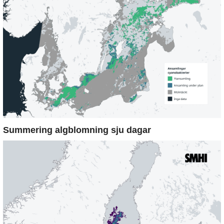
Summering algblomning sju dagar