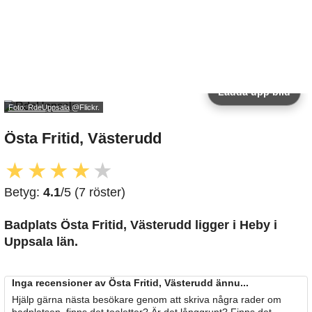
Ladda upp bild
Foto: RdeUppsala
@Flickr.
Östa Fritid, Västerudd
★
★
★
★
★
Betyg:
4.1
/5 (7 röster)
Badplats Östa Fritid, Västerudd
ligger i Heby i
Uppsala län.
Inga recensioner av Östa Fritid, Västerudd ännu...
Hjälp gärna nästa besökare genom att skriva några rader om