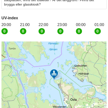
badplatsen, finns det toaletter? Är det långgrunt? Finns det
brygga eller glasskiosk?
UV-index
20:00
21:00
22:00
23:00
00:00
01:00
0
0
0
0
0
0