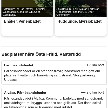
Satellitbild:
(c) Esri, Maxar, Earthstar
Satellitbild:
(c) Esri, Maxar, Earthstar
Geographics, and the GIS User
Geographics, and the GIS User
Community
Community
Enåker, Venenbadet
Huddunge, Myrsjöbadet
Badplatser nära Östa Fritid, Västerudd
⟼ 1.3 km bort
Färnösandsbadet
Färnesandsbadet är en stor och trevlig badstrand med gott om
plats, rent vatten och barnvänlig sandstrand. Stor parkering.
Utedass.
⟼ 2.6 km bort
Älvåsa, Färnösandsbadet
Färnesandsbadet i Älvåsa. Kommunal badplats med sandstrand,
omklädningsrum, brygga, utedass och grillplats. Det finns också
en fiskebrygga som är tillgänglig med rullstol.