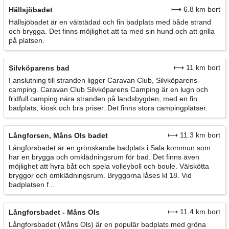
⟼ 6.8 km bort
Hällsjöbadet
Hällsjöbadet är en välstädad och fin badplats med både strand
och brygga. Det finns möjlighet att ta med sin hund och att grilla
på platsen.
⟼ 11 km bort
Silvköparens bad
I anslutning till stranden ligger Caravan Club, Silvköparens
camping. Caravan Club Silvköparens Camping är en lugn och
fridfull camping nära stranden på landsbygden, med en fin
badplats, kiosk och bra priser. Det finns stora campingplatser.
⟼ 11.3 km bort
Långforsen, Måns Ols badet
Långforsbadet är en grönskande badplats i Sala kommun som
har en brygga och omklädningsrum för bad. Det finns även
möjlighet att hyra båt och spela volleyboll och boule. Välskötta
bryggor och omklädningsrum. Bryggorna låses kl 18. Vid
badplatsen f...
⟼ 11.4 km bort
Långforsbadet - Måns Ols
Långforsbadet (Måns Ols) är en populär badplats med gröna