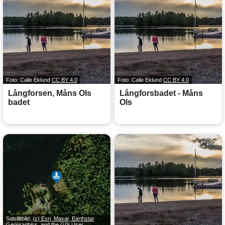
Foto: Calle Eklund
CC BY 4.0
Foto: Calle Eklund
CC BY 4.0
Långforsen, Måns Ols
Långforsbadet - Måns
badet
Ols
Satellitbild:
(c) Esri, Maxar, Earthstar
Geographics, and the GIS User