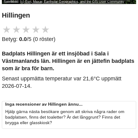
Satellitbild:
(c) Esri, Maxar, Earthstar Geographics, and the GIS User Community
Hillingen
★
★
★
★
★
Betyg:
0.0
/5 (0 röster)
Badplats Hillingen är ett insjöbad i Sala i
Västmanlands län. Hillingen är en jättefin badplats
som är bra för barn.
Senast uppmätta temperatur var 21,6°C uppmätt
2026-07-14.
Inga recensioner av Hillingen ännu...
Hjälp gärna nästa besökare genom att skriva några rader om
badplatsen, finns det toaletter? Är det långgrunt? Finns det
brygga eller glasskiosk?