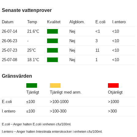
Senaste vattenprover
Datum
Temp
Kvalitet
Algblom.
E.coli
I.entero
26-07-14
21.6°C
Nej
<1
<10
26-06-23
-
Nej
3
<10
25-07-23
25°C
Nej
11
<10
25-07-08
18.1°C
Nej
1
<10
Gränsvärden
Tjänligt
Tjänligt med anm.
Otjänligt
E.coli
≤100
>100-1000
>1000
I.entero
≤100
>100-300
>300
E.coli – Anger halten E.coli i enheten cfu/100ml.
I.entero – Anger halten Intestinala enterokocker i enheten cfu/100ml.