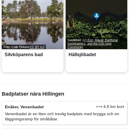
Satellitbild:
(c) Esri, Maxar, Earthstar
Geographics, and the GIS User
Foto: Calle Eklund
CC BY 4.0
Community
Silvköparens bad
Hällsjöbadet
Badplatser nära Hillingen
⟼ 4.8 km bort
Enåker, Venenbadet
Venenbadet är en liten och trevlig badplats med brygga och en
iläggningsramp för småbåtar.