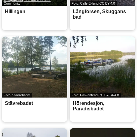
Community
Foto: Calle Eklund
CC BY 4.0
Hillingen
Långforsen, Skuggans
bad
Foto: Stävrebadet
Foto: Pimvantend
CC BY-SA 4.0
Stävrebadet
Hörendesjön,
Paradisbadet