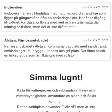
⟼ 16.5 km bort
Ingboviken
Ingboviken är en vikbadplats med naturlig, orörd strandlinje som
ligger på gångavstånd från en parkeringsplats. Här finns tillgång
till vattnet, torrdass, grillplats med ved och en gräsmatta där
tältning är tillåten, men det är inte tillåtet att t...
⟼ 17.2 km bort
Älvåsa, Färnösandsbadet
Färnesandsbadet i Älvåsa. Kommunal badplats med sandstrand,
omklädningsrum, brygga, utedass och grillplats. Det finns också
en fiskebrygga som är tillgänglig med rullstol.
Simma lugnt!
Källa för vattenprover och information: Havs- och
vattenmyndigheten, användare av sidan och Salas
kommun.
Denna webbplats använder Flickr API men är inte