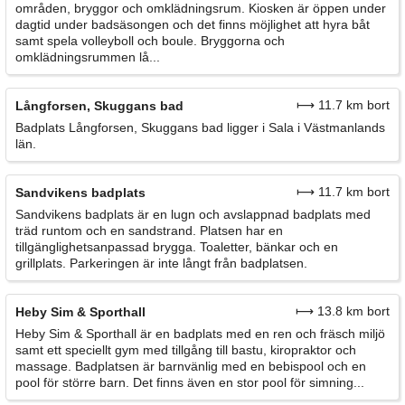
områden, bryggor och omklädningsrum. Kiosken är öppen under
dagtid under badsäsongen och det finns möjlighet att hyra båt
samt spela volleyboll och boule. Bryggorna och
omklädningsrummen lå...
⟼ 11.7 km bort
Långforsen, Skuggans bad
Badplats Långforsen, Skuggans bad ligger i Sala i Västmanlands
län.
⟼ 11.7 km bort
Sandvikens badplats
Sandvikens badplats är en lugn och avslappnad badplats med
träd runtom och en sandstrand. Platsen har en
tillgänglighetsanpassad brygga. Toaletter, bänkar och en
grillplats. Parkeringen är inte långt från badplatsen.
⟼ 13.8 km bort
Heby Sim & Sporthall
Heby Sim & Sporthall är en badplats med en ren och fräsch miljö
samt ett speciellt gym med tillgång till bastu, kiropraktor och
massage. Badplatsen är barnvänlig med en bebispool och en
pool för större barn. Det finns även en stor pool för simning...