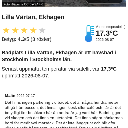
Foto: i99pema
CC BY-SA 4.0
Lilla Värtan, Ekhagen
Vattentemp(satellit):
★
★
★
★
★
17.3°C
Betyg:
4.3
/5 (3 röster)
2026-08-07
Badplats Lilla Värtan, Ekhagen är ett havsbad i
Stockholm i Stockholms län.
Senast uppmätta temperatur via satellit var
17,3°C
uppmätt 2026-08-07.
Malin
2025-07-17
Det finns ingen parkering vid badet, det är några hundra meter
att gå från bussen, det finns ingen kiosk eller café och i år är det
betydligt fler besökare här än andra år jag varit här. Badet ligger
vid skogen och det finns en utetoalett. Det finns några bänkarnas
bord för medhavd matsäck. Det är inte långgrunt och blir ofta