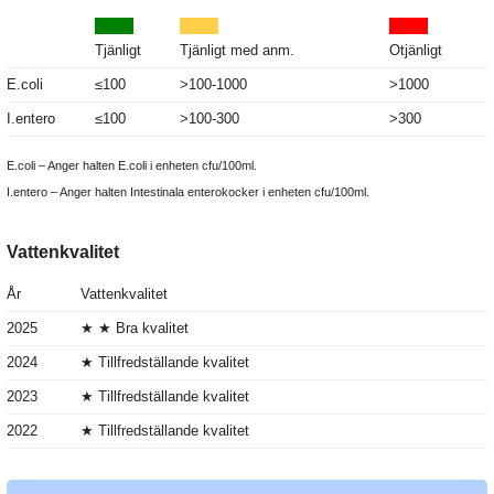
Tjänligt
Tjänligt med anm.
Otjänligt
E.coli
≤100
>100-1000
>1000
I.entero
≤100
>100-300
>300
E.coli – Anger halten E.coli i enheten cfu/100ml.
I.entero – Anger halten Intestinala enterokocker i enheten cfu/100ml.
Vattenkvalitet
År
Vattenkvalitet
2025
★ ★ Bra kvalitet
2024
★ Tillfredställande kvalitet
2023
★ Tillfredställande kvalitet
2022
★ Tillfredställande kvalitet