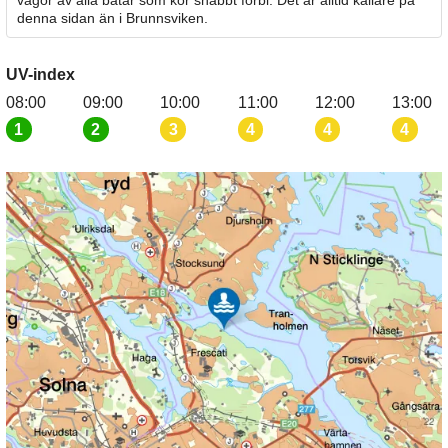
vågor av alla båtar som kör snabbt förbi. Det är alltid kallare på
denna sidan än i Brunnsviken.
UV-index
08:00
09:00
10:00
11:00
12:00
13:00
1
2
3
4
4
4