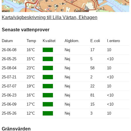
Karta/vägbeskrivning till Lilla Värtan, Ekhagen
Senaste vattenprover
Datum
Temp
Kvalitet
Algblom.
E.coli
I.entero
26-06-08
16°C
Nej
17
10
26-05-25
15°C
Nej
5
<10
25-08-04
23°C
Nej
58
10
25-07-21
23°C
Nej
2
<10
25-07-07
19°C
Nej
22
10
25-06-23
16°C
Nej
81
<10
25-06-09
17°C
Nej
15
<10
25-05-26
12°C
Nej
3
10
Gränsvärden