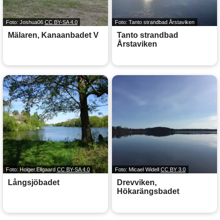
Foto: Joshua06
CC BY-SA 4.0
Foto: Tanto strandbad Årstaviken
Mälaren, Kanaanbadet V
Tanto strandbad
Årstaviken
Foto: Holger.Ellgaard
CC BY-SA 4.0
Foto: Micael Widell
CC BY 3.0
Långsjöbadet
Drevviken,
Hökarängsbadet