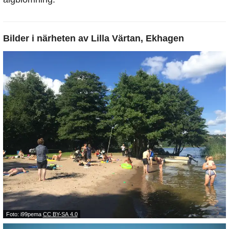
Bilder i närheten av
Lilla Värtan, Ekhagen
Foto: i99pema
CC BY-SA 4.0