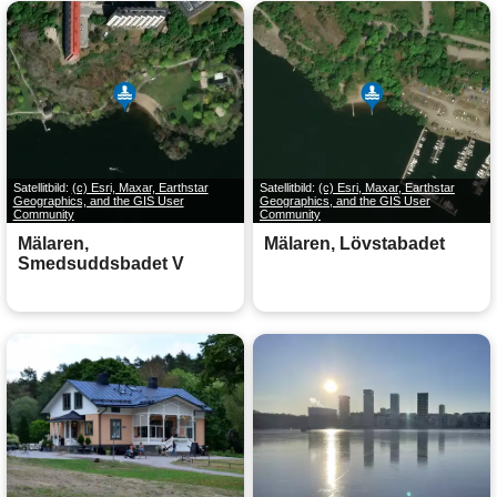
Satellitbild:
(c) Esri, Maxar, Earthstar
Satellitbild:
(c) Esri, Maxar, Earthstar
Geographics, and the GIS User
Geographics, and the GIS User
Community
Community
Mälaren,
Mälaren, Lövstabadet
Smedsuddsbadet V