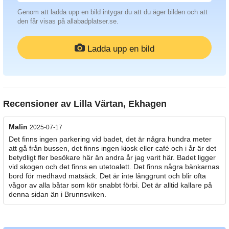
Genom att ladda upp en bild intygar du att du äger bilden och att
den får visas på allabadplatser.se.
Ladda upp en bild
Recensioner av
Lilla Värtan, Ekhagen
Malin
2025-07-17
Det finns ingen parkering vid badet, det är några hundra meter
att gå från bussen, det finns ingen kiosk eller café och i år är det
betydligt fler besökare här än andra år jag varit här. Badet ligger
vid skogen och det finns en utetoalett. Det finns några bänkarnas
bord för medhavd matsäck. Det är inte långgrunt och blir ofta
vågor av alla båtar som kör snabbt förbi. Det är alltid kallare på
denna sidan än i Brunnsviken.