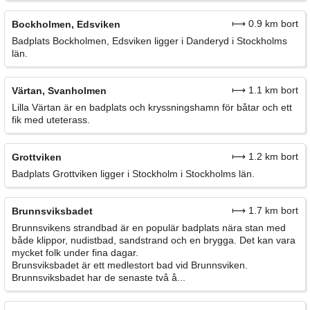
⟼ 0.9 km bort
Bockholmen, Edsviken
Badplats Bockholmen, Edsviken ligger i Danderyd i Stockholms
län.
⟼ 1.1 km bort
Värtan, Svanholmen
Lilla Värtan är en badplats och kryssningshamn för båtar och ett
fik med uteterass.
⟼ 1.2 km bort
Grottviken
Badplats Grottviken ligger i Stockholm i Stockholms län.
⟼ 1.7 km bort
Brunnsviksbadet
Brunnsvikens strandbad är en populär badplats nära stan med
både klippor, nudistbad, sandstrand och en brygga. Det kan vara
mycket folk under fina dagar.
Brunsviksbadet är ett medlestort bad vid Brunnsviken.
Brunnsviksbadet har de senaste två å...