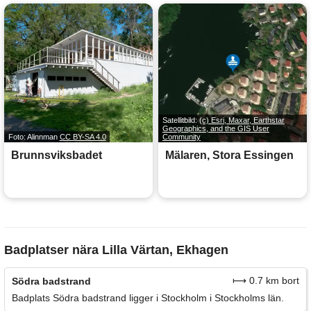
Satellitbild:
(c) Esri, Maxar, Earthstar
Geographics, and the GIS User
Foto: Alinnman
CC BY-SA 4.0
Community
Brunnsviksbadet
Mälaren, Stora Essingen
Badplatser nära Lilla Värtan, Ekhagen
⟼ 0.7 km bort
Södra badstrand
Badplats Södra badstrand ligger i Stockholm i Stockholms län.