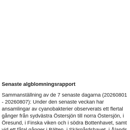
Senaste algblomningsrapport
Sammanställning av de 7 senaste dagarna (20260801
- 20260807): Under den senaste veckan har
ansamlingar av cyanobakterier observerats ett flertal
gånger från sydvästra Östersjön till norra Östersjön, i
Öresund, i Finska viken och i södra Bottenhavet, samt
vid ett fåtal gånger i Bälten, i Skärgårdshavet, i Ålands