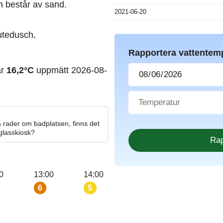
n består av sand.
2021-06-20
 utedusch,
Rapportera vattentem
ar
16,2°C
uppmätt 2026-08-
 rader om badplatsen, finns det
 glasskiosk?
0
13:00
14:00
6
5