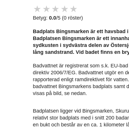
★
★
★
★
★
Betyg:
0.0
/5 (0 röster)
Badplats Bingsmarken är ett havsbad i
Badplatsen Bingsmarken är ett innanh
sydkusten i sydvästra delen av Östers
lång sandstrand. Vid badet finns en br
Badvattnet är registrerat som s.k. EU-ba
direktiv 2006/7/EG. Badvattnet utgör en de
rapporterad enligt ramdirektivet för vatte
badvattnet Bingsmarkens badplats samt 
visas på bild, se nedan.
Badplatsen ligger vid Bingsmarken, Skur
relativt stor badplats med i snitt 200 bada
en bukt och består av en ca. 1 kilometer 