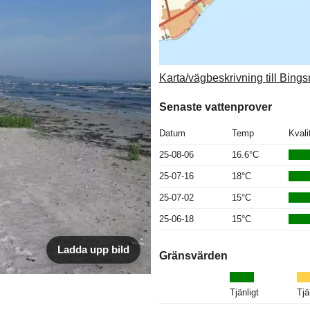
Karta/vägbeskrivning till Bing
Senaste vattenprover
Datum
Temp
Kvali
25-08-06
16.6°C
25-07-16
18°C
25-07-02
15°C
25-06-18
15°C
Ladda upp bild
Gränsvärden
Tjänligt
Tjä