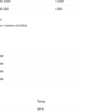
00-1000
>1000
00-300
>300
l.
ker i enheten cfu/100ml.
tet
tet
tet
tet
Temp
15°C