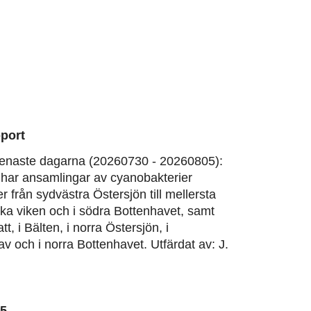
port
enaste dagarna (20260730 - 20260805):
har ansamlingar av cyanobakterier
er från sydvästra Östersjön till mellersta
ska viken och i södra Bottenhavet, samt
tt, i Bälten, i norra Östersjön, i
v och i norra Bottenhavet. Utfärdat av: J.
05