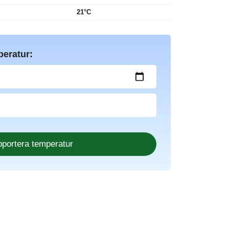
21°C
peratur: