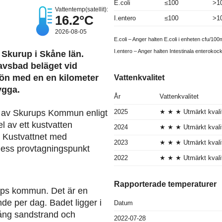
E.coli
≤100
>1
Vattentemp(satellit):
16.2°C
I.entero
≤100
>1
2026-08-05
E.coli – Anger halten E.coli i enheten cfu/100m
I.entero – Anger halten Intestinala enterokoc
 Skurup i Skåne län.
avsbad beläget vid
jön med en en kilometer
Vattenkvalitet
ygga.
År
Vattenkvalitet
2025
★ ★ ★ Utmärkt kvali
d av Skurups Kommun enligt
l av ett kustvatten
2024
★ ★ ★ Utmärkt kvali
n. Kustvattnet med
2023
★ ★ ★ Utmärkt kvali
dess provtagningspunkt
2022
★ ★ ★ Utmärkt kvali
Rapporterade temperaturer
ups kommun. Det är en
nde per dag. Badet ligger i
Datum
lång sandstrand och
2022-07-28