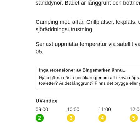
sanddynor. Badet är långgrunt och bottne
Camping med affär. Grillplatser, lekplats,
sjöräddningsutrustning.
Senast uppmätta temperatur via satellit v
05.
Inga recensioner av Bingsmarken ännu...
Hjälp gärna nästa besökare genom att skriva några
toaletter? Är det långgrunt? Finns det brygga eller
UV-index
09:00
10:00
11:00
12:0
2
3
4
5