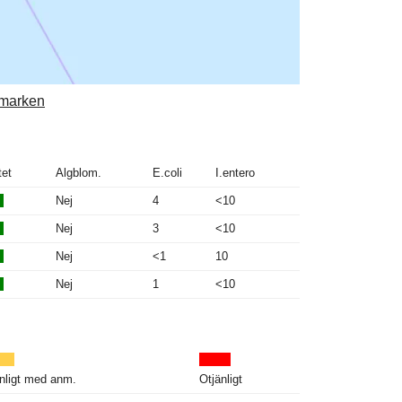
smarken
tet
Algblom.
E.coli
I.entero
Nej
4
<10
Nej
3
<10
Nej
<1
10
Nej
1
<10
nligt med anm.
Otjänligt