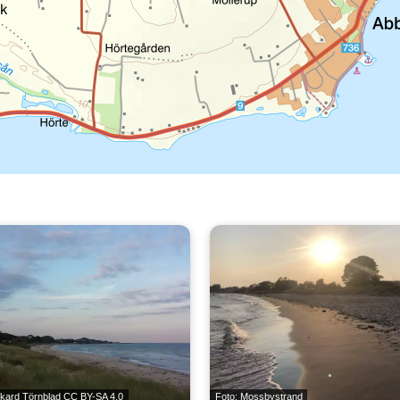
ckard Törnblad
CC BY-SA 4.0
Foto: Mossbystrand