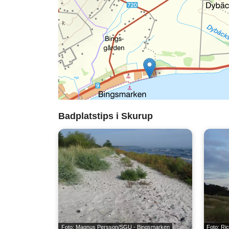
Badplatstips i Skurup
Foto: Magnus Persson/SGU - Bingsmarken
Foto: Ri