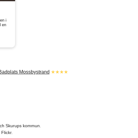
en i
d en
Badplats Mossbystrand
★★★★
 och Skurups kommun.
Flickr.