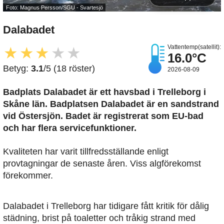
Foto: Magnus Persson/SGU - Svartesjö
Dalabadet
Vattentemp(satellit):
★
★
★
★
★
16.0°C
Betyg:
3.1
/5 (18 röster)
2026-08-09
Badplats Dalabadet är ett havsbad i Trelleborg i
Skåne län. Badplatsen Dalabadet är en sandstrand
vid Östersjön. Badet är registrerat som EU-bad
och har flera servicefunktioner.
Kvaliteten har varit tillfredsställande enligt
provtagningar de senaste åren. Viss algförekomst
förekommer.
Dalabadet i Trelleborg har tidigare fått kritik för dålig
städning, brist på toaletter och tråkig strand med