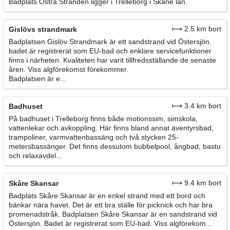
Badplats Östra Stranden ligger i Trelleborg i Skåne län.
⟼ 2.5 km bort
Gislövs strandmark
Badplatsen Gislöv Strandmark är ett sandstrand vid Östersjön.
badet är registrerat som EU-bad och enklare servicefunktioner
finns i närheten. Kvaliteten har varit tillfredsställande de senaste
åren. Viss algförekomst förekommer.
Badplatsen är e...
⟼ 3.4 km bort
Badhuset
På badhuset i Trelleborg finns både motionssim, simskola,
vattenlekar och avkoppling. Här finns bland annat äventyrsbad,
trampoliner, varmvattenbassäng och två stycken 25-
metersbassänger. Det finns dessutom bubbelpool, ångbad, bastu
och relaxavdel...
⟼ 9.4 km bort
Skåre Skansar
Badplats Skåre Skansar är en enkel strand med ett bord och
bänkar nära havet. Det är ett bra ställe för picknick och har bra
promenadstråk. Badplatsen Skåre Skansar är en sandstrand vid
Östersjön. Badet är registrerat som EU-bad. Viss algförekom...