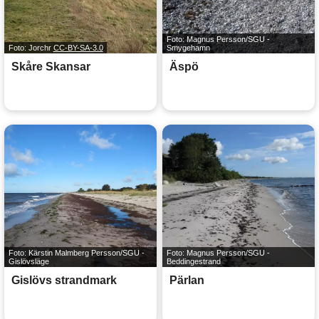
Foto: Magnus Persson/SGU -
Foto: Jorchr
CC-BY-SA-3.0
Smygehamn
Skåre Skansar
Äspö
Foto: Kärstin Malmberg Persson/SGU -
Foto: Magnus Persson/SGU -
Gislövsläge
Beddingestrand
Gislövs strandmark
Pärlan