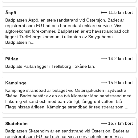
⟼ 11.5 km bort
Äspö
Badplatsen Äspö. en sten/sandstrand vid Östersjön. Badet är
registrerat som EU bad och har endast enklare service. Viss
algförekomst förekommer. Badplatsen är ett havsstrandbad och
ligger i Trelleborgs kommun, i utkanten av Smygehamn.
Badplatsen h...
⟼ 14.2 km bort
Pärlan
Badplats Pärlan ligger i Trelleborg i Skåne län.
⟼ 15.9 km bort
Kämpinge
Kämpinge strandbad är beläget vid Östersjökusten i sydvästra
Skåne. Badet består av en ca två kilometer lång sandstrand med
finkornig vit sand och med barnvänligt, långgrunt vatten. Blå
Flagg hissas årligen. Kämpinge strandbad är registrerat som ...
⟼ 16.7 km bort
Skateholm
Badplatsen Skateholm är en sandstrand vid Östersjön. Badet är
registrerat som EU-bad och har vissa servicefunktioner. Viss