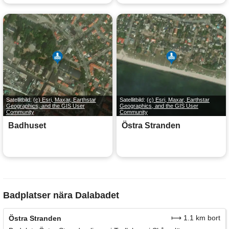
Satellitbild:
(c) Esri, Maxar, Earthstar
Satellitbild:
(c) Esri, Maxar, Earthstar
Geographics, and the GIS User
Geographics, and the GIS User
Community
Community
Badhuset
Östra Stranden
Badplatser nära Dalabadet
⟼ 1.1 km bort
Östra Stranden