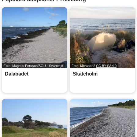
Foto: Magnus Persson/SGU - Svartesjö
Foto: Mbranco2
CC BY-SA 4.0
Dalabadet
Skateholm