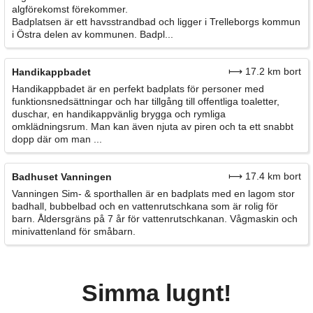
algförekomst förekommer.
Badplatsen är ett havsstrandbad och ligger i Trelleborgs kommun
i Östra delen av kommunen. Badpl...
⟼ 17.2 km bort
Handikappbadet
Handikappbadet är en perfekt badplats för personer med
funktionsnedsättningar och har tillgång till offentliga toaletter,
duschar, en handikappvänlig brygga och rymliga
omklädningsrum. Man kan även njuta av piren och ta ett snabbt
dopp där om man ...
⟼ 17.4 km bort
Badhuset Vanningen
Vanningen Sim- & sporthallen är en badplats med en lagom stor
badhall, bubbelbad och en vattenrutschkana som är rolig för
barn. Åldersgräns på 7 år för vattenrutschkanan. Vågmaskin och
minivattenland för småbarn.
Simma lugnt!