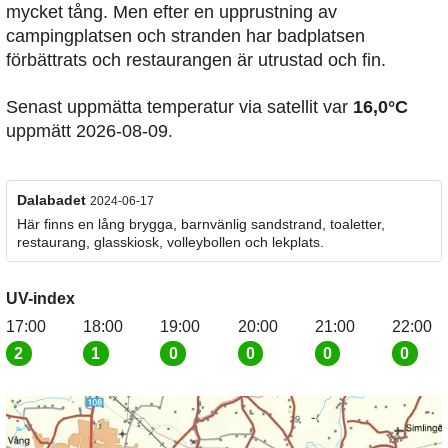
mycket tång. Men efter en upprustning av
campingplatsen och stranden har badplatsen
förbättrats och restaurangen är utrustad och fin.
Senast uppmätta temperatur via satellit var
16,0°C
uppmätt 2026-08-09.
Dalabadet
2024-06-17
Här finns en lång brygga, barnvänlig sandstrand, toaletter,
restaurang, glasskiosk, volleybollen och lekplats.
UV-index
17:00
18:00
19:00
20:00
21:00
22:00
2
1
0
0
0
0