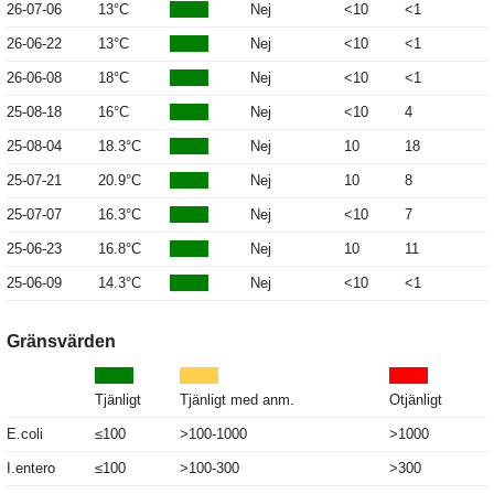
26-07-06
13°C
Nej
<10
<1
26-06-22
13°C
Nej
<10
<1
26-06-08
18°C
Nej
<10
<1
25-08-18
16°C
Nej
<10
4
25-08-04
18.3°C
Nej
10
18
25-07-21
20.9°C
Nej
10
8
25-07-07
16.3°C
Nej
<10
7
25-06-23
16.8°C
Nej
10
11
25-06-09
14.3°C
Nej
<10
<1
Gränsvärden
Tjänligt
Tjänligt med anm.
Otjänligt
E.coli
≤100
>100-1000
>1000
I.entero
≤100
>100-300
>300