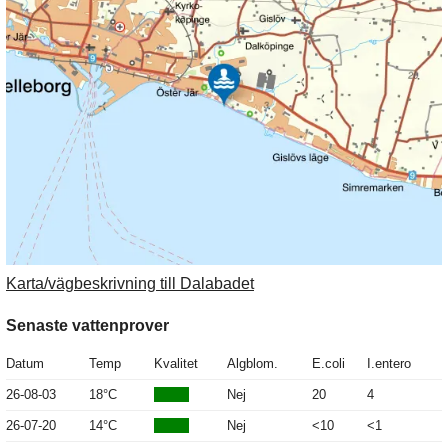
Karta/vägbeskrivning till Dalabadet
Senaste vattenprover
Datum
Temp
Kvalitet
Algblom.
E.coli
I.entero
26-08-03
18°C
Nej
20
4
26-07-20
14°C
Nej
<10
<1