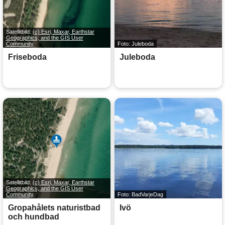
Satellitbild:
(c) Esri, Maxar, Earthstar
Geographics, and the GIS User
Community
Foto: Juleboda
Friseboda
Juleboda
Satellitbild:
(c) Esri, Maxar, Earthstar
Geographics, and the GIS User
Community
Foto: BadVarjeDag
Gropahålets naturistbad
Ivö
och hundbad