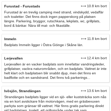
⟼ 10.8 km bort
Furustad - Furustads
Furustad är en trevlig camping med strand, vindskydd, vedaffär
och toaletter. Det finns dock ingen papperskorg på platsen
längre. Parkering, bryggor, rutschkana, lekplats, wc, grillplats,
bord & bänkar. Nära till mat- och fikaställe.
⟼ 11.8 km bort
Immeln
Badplats Immeln ligger i Östra Göinge i Skåne län.
⟼ 12.4 km bort
Lerjevallen
Lerjevallen är en vacker badplats som innefattar vandringsleder,
grillplatser, vackra naturområden, och en badplats. Vattnet är inte
helt klart och badplatsen blir snabbt djup, men det finns en
badflotte och en sandstrand. Det finns två parkerings...
⟼ 13.6 km bort
Ivösjön, Strandängen
Strandänges badplats ligger vid en sjö- eller kuststräcka som nås
via en kort avstickare från motorvägen, med en gräsbevuxen
parkyta som gränsar till vattnet. Här finns gratis parkering direkt
vid badplatsen, toalett, ett grillområde under tak sam...