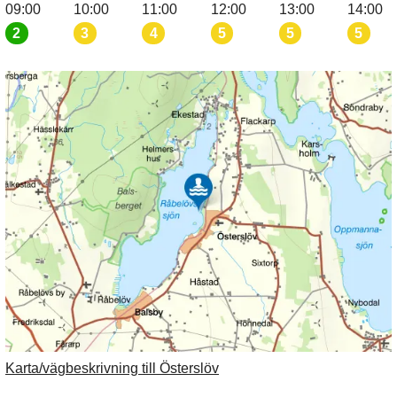
09:00
10:00
11:00
12:00
13:00
14:00
2
3
4
5
5
5
Karta/vägbeskrivning till Österslöv