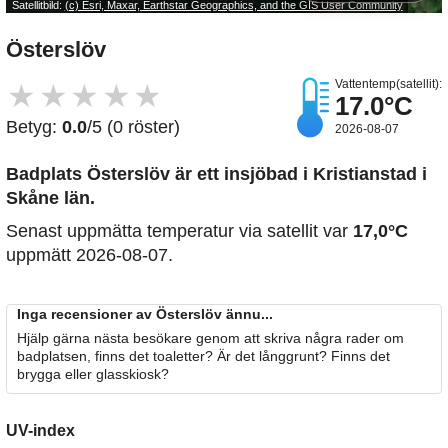
Satellitbild:
(c) Esri, Maxar, Earthstar Geographics, and the GIS User Community
Österslöv
Vattentemp(satellit):
★
★
★
★
★
17.0°C
Betyg:
0.0
/5 (0 röster)
2026-08-07
Badplats Österslöv är ett insjöbad i Kristianstad i
Skåne län.
Senast uppmätta temperatur via satellit var
17,0°C
uppmätt 2026-08-07.
Inga recensioner av Österslöv ännu...
Hjälp gärna nästa besökare genom att skriva några rader om
badplatsen, finns det toaletter? Är det långgrunt? Finns det
brygga eller glasskiosk?
UV-index