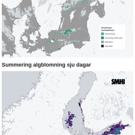
Summering algblomning sju dagar