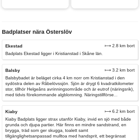
Badplatser nära Österslöv
⟼ 2.8 km bort
Ekestad
Badplats Ekestad ligger i Kristianstad i Skåne län.
⟼ 3.2 km bort
Balsby
Balsbybadet är beläget cirka 4 km norr om Kristianstad i den
sydöstra delen av Råbelövssjön. Sjön är drygt 6 kvadratkilometer
stor, tillhör Helgeåns avrinningsområde och är eutrof (näringsrik),
med tidvis förekommande algblomning. Näringstillförse...
⟼ 6.2 km bort
Kiaby
Kiaby Badplats ligger strax utanför Kiaby, invid en sjö med både
grunda och djupa partier. Här finns en mindre sandstrand, en
brygga, träd som ger skugga, toalett samt
tillgänglighetsanpassad mulltoa med handsprit, ett begränsat