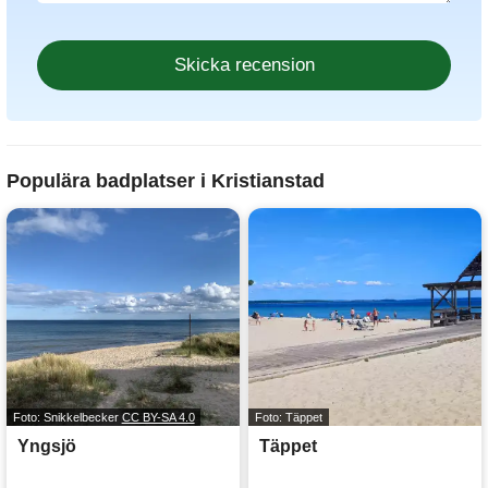
Populära badplatser i Kristianstad
Foto: Snikkelbecker
CC BY-SA 4.0
Foto: Täppet
Yngsjö
Täppet