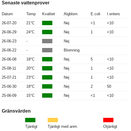
Senaste vattenprover
Datum
Temp
Kvalitet
Algblom.
E.coli
I.entero
26-07-20
21°C
Nej
<1
<10
26-06-29
24°C
Nej
1
<10
26-06-23
-
Nej
26-06-22
-
Blomning
26-06-08
18°C
Nej
5
<10
25-08-11
20°C
Nej
1
<10
25-07-21
23°C
Nej
1
<10
25-06-30
18°C
Nej
2
50
25-06-09
15°C
Nej
<1
<10
Gränsvärden
Tjänligt
Tjänligt med anm.
Otjänligt