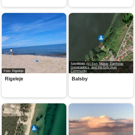
Satellitbild:
(c) Esri, Maxar, Earthstar
Geographics, and the GIS User
Foto: Rigeleje
Community
Rigeleje
Balsby