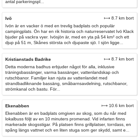
antal parkeringspl...
⟼ 8.7 km bort
Ivö
Ivön är en vacker ö med en trevlig badplats och populär
campingplats. Ön har en rik historia och naturreservatet Ivö Klack
bjuder på vackra vyer. Ivösjön är, med en yta på 54 km² och ett
djup på 51 m, Skånes största och djupaste sjö. I sjön ligge...
⟼ 8.7 km bort
Kristianstads Badrike
Detta moderna badhus erbjuder något för alla, inklusive
träningsbassänger, varma bassänger, vattenlandskap och
rutschbanor. Familjer kan njuta av vattenlandet med
strandbadliknande bassäng, småbarnsavdelning, rutschbanor,
strömkanal och bastu. För...
⟼ 10.6 km bort
Ekenabben
Ekenabben är en badplats omgiven av skog, som du når med
lokalbuss följt av en 10 minuters promenad. Vid infarten finns
markerade skogsstigar. På platsen finns grillplatser, torrdass, en
spång längs vattnet och en liten stuga som ger skydd, samt e...