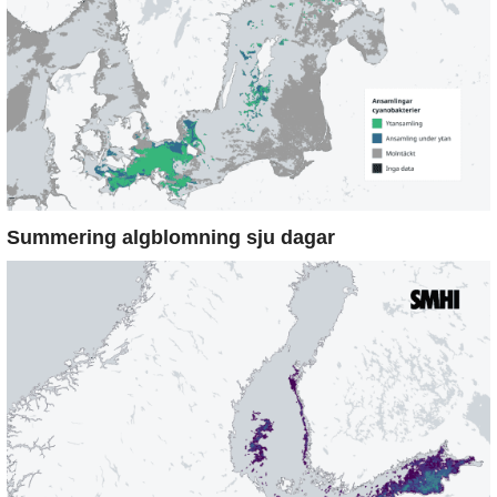
Summering algblomning sju dagar