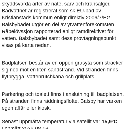
skyddsvärda arter av nate, särv och kransalger.
Badvattnet är registrerat som sk EU-bad av
Kristianstads kommun enligt direktiv 2006/7/EG.
Balsbybadet utgör en del av ytvattenförekomsten
Råbelövssjön rapporterad enligt ramdirektivet för
vatten. Balsbybadet samt dess provtagningspunkt
visas på karta nedan.
Badplatsen består av en öppen gräsyta som sträcker
sig ned mot en liten sandstrand. Vid stranden finns
flytbrygga, vattenrutchkana och grillplats.
Parkering och toalett finns i anslutning till badplatsen.
På stranden finns räddningsflotte. Balsby har varken
egen affär eller kiosk.
Senast uppmätta temperatur via satellit var
15,9°C
uppmätt 2026-08-09.