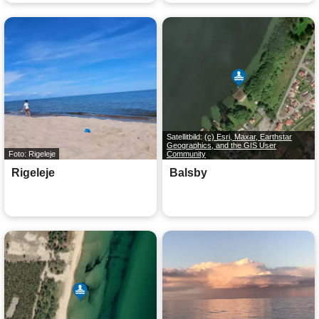
Satellitbild:
(c) Esri, Maxar, Earthstar
Geographics, and the GIS User
Foto: Rigeleje
Community
Rigeleje
Balsby