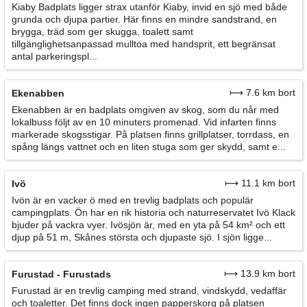
Kiaby Badplats ligger strax utanför Kiaby, invid en sjö med både
grunda och djupa partier. Här finns en mindre sandstrand, en
brygga, träd som ger skugga, toalett samt
tillgänglighetsanpassad mulltoa med handsprit, ett begränsat
antal parkeringspl...
⟼ 7.6 km bort
Ekenabben
Ekenabben är en badplats omgiven av skog, som du når med
lokalbuss följt av en 10 minuters promenad. Vid infarten finns
markerade skogsstigar. På platsen finns grillplatser, torrdass, en
spång längs vattnet och en liten stuga som ger skydd, samt e...
⟼ 11.1 km bort
Ivö
Ivön är en vacker ö med en trevlig badplats och populär
campingplats. Ön har en rik historia och naturreservatet Ivö Klack
bjuder på vackra vyer. Ivösjön är, med en yta på 54 km² och ett
djup på 51 m, Skånes största och djupaste sjö. I sjön ligge...
⟼ 13.9 km bort
Furustad - Furustads
Furustad är en trevlig camping med strand, vindskydd, vedaffär
och toaletter. Det finns dock ingen papperskorg på platsen