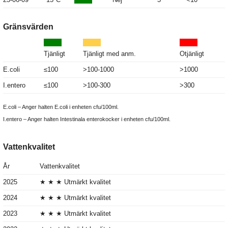
Gränsvärden
Tjänligt
Tjänligt med anm.
Otjänligt
E.coli
≤100
>100-1000
>1000
I.entero
≤100
>100-300
>300
E.coli – Anger halten E.coli i enheten cfu/100ml.
I.entero – Anger halten Intestinala enterokocker i enheten cfu/100ml.
Vattenkvalitet
År
Vattenkvalitet
2025
★ ★ ★ Utmärkt kvalitet
2024
★ ★ ★ Utmärkt kvalitet
2023
★ ★ ★ Utmärkt kvalitet