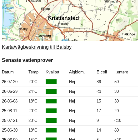
Karta/vägbeskrivning till Balsby
Senaste vattenprover
Datum
Temp
Kvalitet
Algblom.
E.coli
I.entero
26-07-20
20°C
Nej
86
50
26-06-29
24°C
Nej
<1
30
26-06-08
18°C
Nej
15
30
25-08-11
20°C
Nej
17
20
25-07-21
23°C
Nej
9
<10
25-06-30
18°C
Nej
14
80
25-06-09
15°C
Nej
5
<10