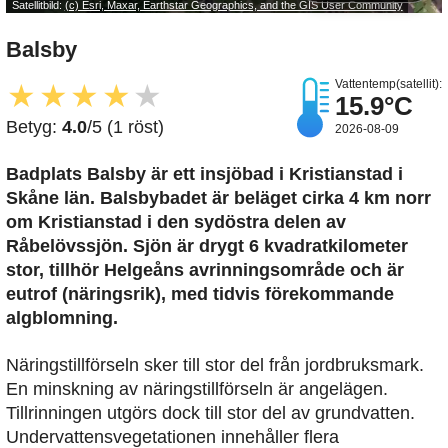
Satellitbild:
(c) Esri, Maxar, Earthstar Geographics, and the GIS User Community
Balsby
Vattentemp(satellit):
★
★
★
★
★
15.9°C
Betyg:
4.0
/5 (1 röst)
2026-08-09
Badplats Balsby är ett insjöbad i Kristianstad i
Skåne län. Balsbybadet är beläget cirka 4 km norr
om Kristianstad i den sydöstra delen av
Råbelövssjön. Sjön är drygt 6 kvadratkilometer
stor, tillhör Helgeåns avrinningsområde och är
eutrof (näringsrik), med tidvis förekommande
algblomning.
Näringstillförseln sker till stor del från jordbruksmark.
En minskning av näringstillförseln är angelägen.
Tillrinningen utgörs dock till stor del av grundvatten.
Undervattensvegetationen innehåller flera