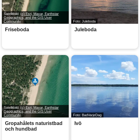
Satellitbild:
(c) Esri, Maxar, Earthstar
Geographics, and the GIS User
Community
Foto: Juleboda
Friseboda
Juleboda
Satellitbild:
(c) Esri, Maxar, Earthstar
Geographics, and the GIS User
Community
Foto: BadVarjeDag
Gropahålets naturistbad
Ivö
och hundbad