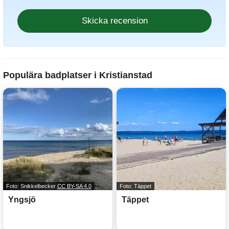
Populära badplatser i Kristianstad
Foto: Snikkelbecker
CC BY-SA 4.0
Foto: Täppet
Yngsjö
Täppet