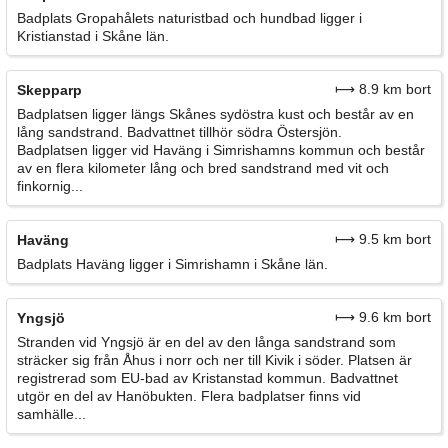
Badplats Gropahålets naturistbad och hundbad ligger i
Kristianstad i Skåne län.
⟼ 8.9 km bort
Skepparp
Badplatsen ligger längs Skånes sydöstra kust och består av en
lång sandstrand. Badvattnet tillhör södra Östersjön.
Badplatsen ligger vid Haväng i Simrishamns kommun och består
av en flera kilometer lång och bred sandstrand med vit och
finkornig...
⟼ 9.5 km bort
Haväng
Badplats Haväng ligger i Simrishamn i Skåne län.
⟼ 9.6 km bort
Yngsjö
Stranden vid Yngsjö är en del av den långa sandstrand som
sträcker sig från Åhus i norr och ner till Kivik i söder. Platsen är
registrerad som EU-bad av Kristanstad kommun. Badvattnet
utgör en del av Hanöbukten. Flera badplatser finns vid
samhälle...