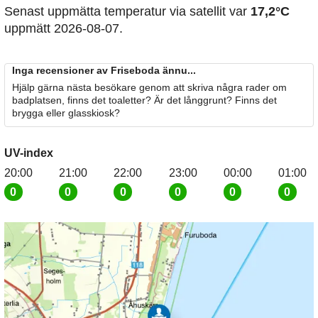
Senast uppmätta temperatur via satellit var
17,2°C
uppmätt 2026-08-07.
Inga recensioner av Friseboda ännu...
Hjälp gärna nästa besökare genom att skriva några rader om
badplatsen, finns det toaletter? Är det långgrunt? Finns det
brygga eller glasskiosk?
UV-index
20:00
21:00
22:00
23:00
00:00
01:00
0
0
0
0
0
0