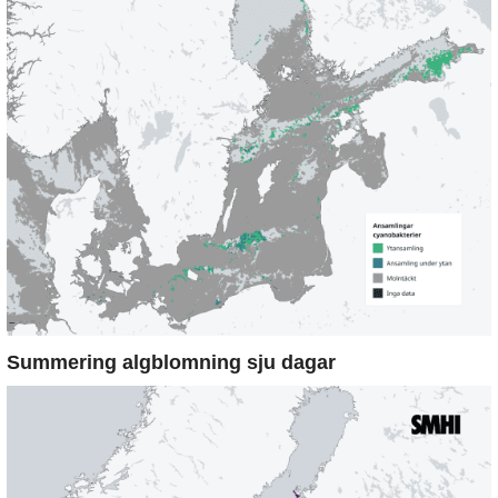
Summering algblomning sju dagar