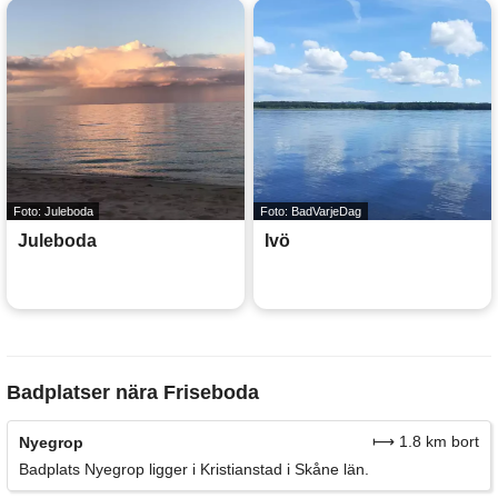
Foto: Juleboda
Foto: BadVarjeDag
Juleboda
Ivö
Badplatser nära Friseboda
⟼ 1.8 km bort
Nyegrop
Badplats Nyegrop ligger i Kristianstad i Skåne län.