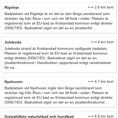
⟼ 2.6 km bort
Rigeleje
Badplatsen vid Rigeleje är en del av den långa sandstrand som
sträcker sig från Åhus i norr och ner till Kivik i söder. Platsen är
registrerad som sk EU-bad av Kristanstad kommun enligt direktiv
2006/7/EG. Badvattnet utgör en del av en ytvattenför...
⟼ 4 km bort
Juleboda
Juleboda strand är Kristianstad kommuns sydligaste badplats.
Platsen är registrerad som sk EU-bad av Kristanstad kommun
enligt direktiv 2006/7/EG. Badvattnet utgör en del av en
ytvattenförekomst i Hanöbukten rapporterad enligt ramdirektivet
för va...
⟼ 4.7 km bort
Nyehusen
Badplatsen vid Nyehusen ingår den långa sandstrand som
sträcker sig från Åhus i norr och ner till Kivik i söder. Platsen är
registrerad som sk EU-bad av Kristanstad kommun enligt direktiv
2006/7/EG. Badvattnet utgör en del av en ytvattenförekomst ...
⟼ 6.6 km bort
Gropahålets naturistbad och hundbad