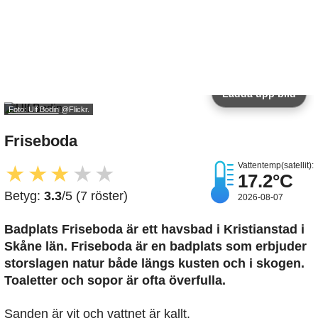
Ladda upp bild
Foto: Ulf Bodin
@Flickr.
Friseboda
Vattentemp(satellit):
★
★
★
★
★
17.2°C
Betyg:
3.3
/5 (7 röster)
2026-08-07
Badplats Friseboda är ett havsbad i Kristianstad i
Skåne län. Friseboda är en badplats som erbjuder
storslagen natur både längs kusten och i skogen.
Toaletter och sopor är ofta överfulla.
Sanden är vit och vattnet är kallt.