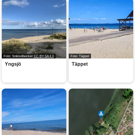
Foto: Snikkelbecker
CC BY-SA 4.0
Foto: Täppet
Yngsjö
Täppet