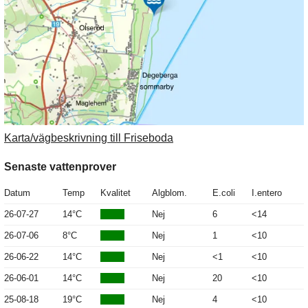
Karta/vägbeskrivning till Friseboda
Senaste vattenprover
Datum
Temp
Kvalitet
Algblom.
E.coli
I.entero
26-07-27
14°C
Nej
6
<14
26-07-06
8°C
Nej
1
<10
26-06-22
14°C
Nej
<1
<10
26-06-01
14°C
Nej
20
<10
25-08-18
19°C
Nej
4
<10