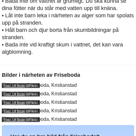
• Bada inte om vattnet är grumligt. Du ska kunna se
dina fötter när du står med vatten upp till knäna.
• Låt inte barn leka i närheten av alger som har spolats
upp på stranden.
• Håll barn och djur borta från skumbildningar på
stranden.
• Bada inte vid kraftigt skum i vattnet, det kan vara
algblomning.
Bilder i närheten av
Friseboda
Foto: Ulf Bodin
@Flickr.
Foto: Ulf Bodin
@Flickr.
Foto: Ulf Bodin
@Flickr.
Foto: Ulf Bodin
@Flickr.
Foto: Ulf Bodin
@Flickr.