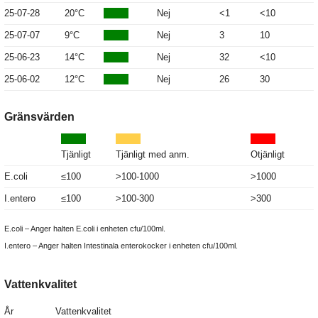
25-07-28
20°C
Nej
<1
<10
25-07-07
9°C
Nej
3
10
25-06-23
14°C
Nej
32
<10
25-06-02
12°C
Nej
26
30
Gränsvärden
Tjänligt
Tjänligt med anm.
Otjänligt
E.coli
≤100
>100-1000
>1000
I.entero
≤100
>100-300
>300
E.coli – Anger halten E.coli i enheten cfu/100ml.
I.entero – Anger halten Intestinala enterokocker i enheten cfu/100ml.
Vattenkvalitet
År
Vattenkvalitet