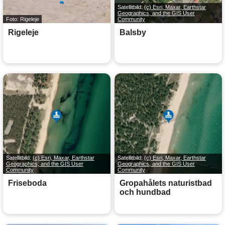
Satellitbild:
(c) Esri, Maxar, Earthstar
Geographics, and the GIS User
Foto: Rigeleje
Community
Rigeleje
Balsby
Satellitbild:
(c) Esri, Maxar, Earthstar
Satellitbild:
(c) Esri, Maxar, Earthstar
Geographics, and the GIS User
Geographics, and the GIS User
Community
Community
Friseboda
Gropahålets naturistbad
och hundbad