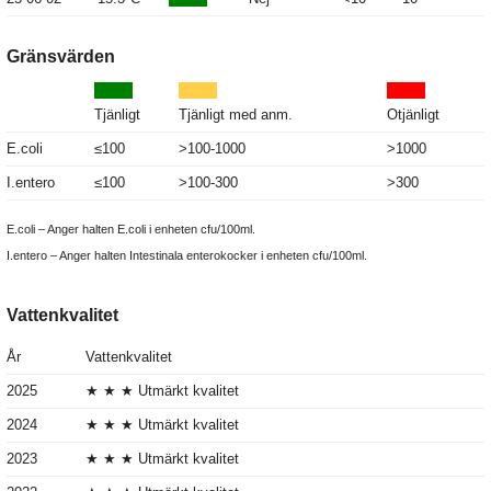
Gränsvärden
Tjänligt
Tjänligt med anm.
Otjänligt
E.coli
≤100
>100-1000
>1000
I.entero
≤100
>100-300
>300
E.coli – Anger halten E.coli i enheten cfu/100ml.
I.entero – Anger halten Intestinala enterokocker i enheten cfu/100ml.
Vattenkvalitet
År
Vattenkvalitet
2025
★ ★ ★ Utmärkt kvalitet
2024
★ ★ ★ Utmärkt kvalitet
2023
★ ★ ★ Utmärkt kvalitet