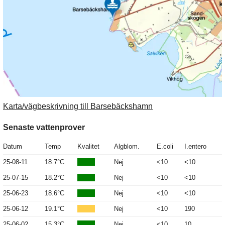
Karta/vägbeskrivning till Barsebäckshamn
Senaste vattenprover
Datum
Temp
Kvalitet
Algblom.
E.coli
I.entero
25-08-11
18.7°C
Nej
<10
<10
25-07-15
18.2°C
Nej
<10
<10
25-06-23
18.6°C
Nej
<10
<10
25-06-12
19.1°C
Nej
<10
190
25-06-02
15.3°C
Nej
<10
10