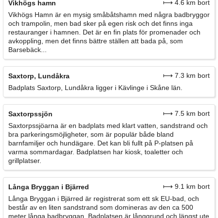
⟼ 4.6 km bort
Vikhögs hamn
Vikhögs Hamn är en mysig småbåtshamn med några badbryggor
och trampolin, men bad sker på egen risk och det finns inga
restauranger i hamnen. Det är en fin plats för promenader och
avkoppling, men det finns bättre ställen att bada på, som
Barsebäck...
⟼ 7.3 km bort
Saxtorp, Lundåkra
Badplats Saxtorp, Lundåkra ligger i Kävlinge i Skåne län.
⟼ 7.5 km bort
Saxtorpssjön
Saxtorpssjöarna är en badplats med klart vatten, sandstrand och
bra parkeringsmöjligheter, som är populär både bland
barnfamiljer och hundägare. Det kan bli fullt på P-platsen på
varma sommardagar. Badplatsen har kiosk, toaletter och
grillplatser.
⟼ 9.1 km bort
Långa Bryggan i Bjärred
Långa Bryggan i Bjärred är registrerat som ett sk EU-bad, och
består av en liten sandstrand som domineras av den ca 500
meter långa badbryggan. Badplatsen är långgrund och längst ute