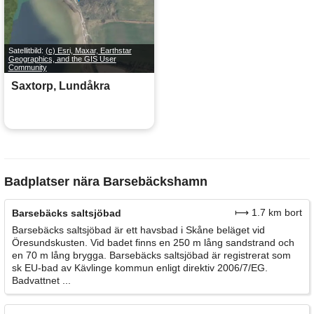
Satellitbild:
(c) Esri, Maxar, Earthstar
Geographics, and the GIS User
Community
Saxtorp, Lundåkra
Badplatser nära Barsebäckshamn
⟼ 1.7 km bort
Barsebäcks saltsjöbad
Barsebäcks saltsjöbad är ett havsbad i Skåne beläget vid
Öresundskusten. Vid badet finns en 250 m lång sandstrand och
en 70 m lång brygga. Barsebäcks saltsjöbad är registrerat som
sk EU-bad av Kävlinge kommun enligt direktiv 2006/7/EG.
Badvattnet ...