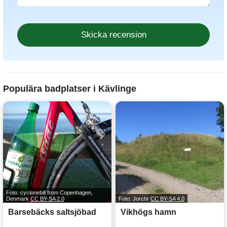
Populära badplatser i Kävlinge
Foto: cyclonebill from Copenhagen,
Denmark
CC BY-SA 2.0
Foto: Jorchr
CC BY-SA 4.0
Barsebäcks saltsjöbad
Vikhögs hamn