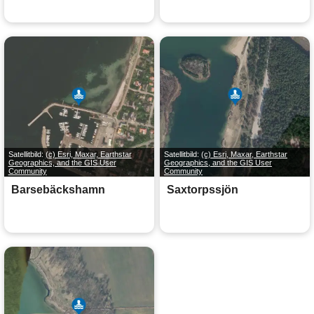
Satellitbild:
(c) Esri, Maxar, Earthstar
Satellitbild:
(c) Esri, Maxar, Earthstar
Geographics, and the GIS User
Geographics, and the GIS User
Community
Community
Barsebäckshamn
Saxtorpssjön