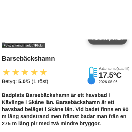
Ladda upp bild
Foto: annenormark
@Flickr.
Barsebäckshamn
Vattentemp(satellit):
★
★
★
★
★
17.5°C
Betyg:
5.0
/5 (1 röst)
2026-08-06
Badplats Barsebäckshamn är ett havsbad i
Kävlinge i Skåne län. Barsebäckshamn är ett
havsbad beläget i Skåne län. Vid badet finns en 90
m lång sandstrand men främst badar man från en
275 m lång pir med två mindre bryggor.