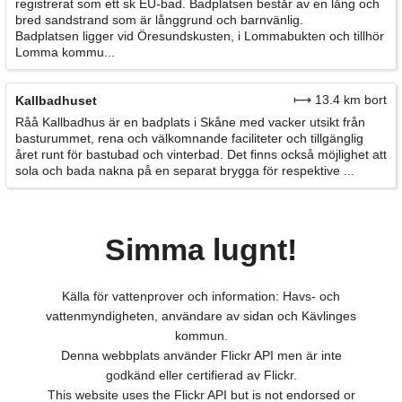
registrerat som ett sk EU-bad. Badplatsen består av en lång och
bred sandstrand som är långgrund och barnvänlig.
Badplatsen ligger vid Öresundskusten, i Lommabukten och tillhör
Lomma kommu...
⟼ 13.4 km bort
Kallbadhuset
Råå Kallbadhus är en badplats i Skåne med vacker utsikt från
basturummet, rena och välkomnande faciliteter och tillgänglig
året runt för bastubad och vinterbad. Det finns också möjlighet att
sola och bada nakna på en separat brygga för respektive ...
Simma lugnt!
Källa för vattenprover och information: Havs- och
vattenmyndigheten, användare av sidan och Kävlinges
kommun.
Denna webbplats använder Flickr API men är inte
godkänd eller certifierad av Flickr.
This website uses the Flickr API but is not endorsed or