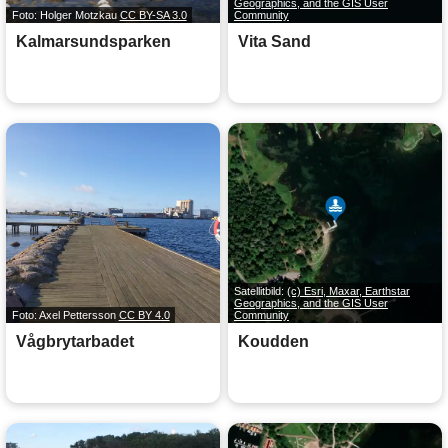
Geographics, and the GIS User
Foto: Holger Motzkau
CC BY-SA 3.0
Community
Kalmarsundsparken
Vita Sand
Satellitbild:
(c) Esri, Maxar, Earthstar
Geographics, and the GIS User
Foto: Axel Pettersson
CC BY 4.0
Community
Vågbrytarbadet
Koudden