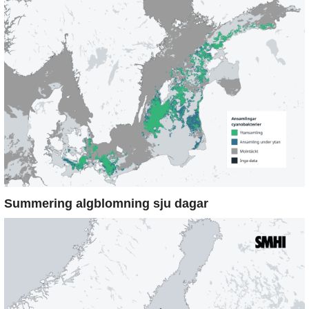
Summering algblomning sju dagar