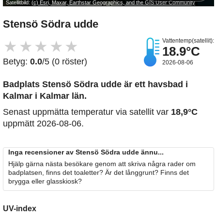
Satellitbild:
(c) Esri, Maxar, Earthstar Geographics, and the GIS User Community
Stensö Södra udde
Vattentemp(satellit):
★
★
★
★
★
18.9°C
Betyg:
0.0
/5 (0 röster)
2026-08-06
Badplats Stensö Södra udde är ett havsbad i
Kalmar i Kalmar län.
Senast uppmätta temperatur via satellit var
18,9°C
uppmätt 2026-08-06.
Inga recensioner av Stensö Södra udde ännu...
Hjälp gärna nästa besökare genom att skriva några rader om
badplatsen, finns det toaletter? Är det långgrunt? Finns det
brygga eller glasskiosk?
UV-index