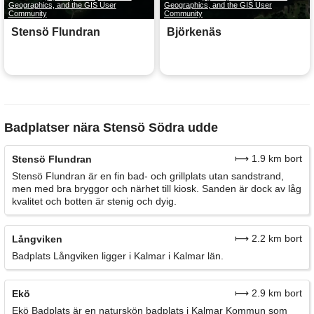
Geographics, and the GIS User
Geographics, and the GIS User
Community
Community
Stensö Flundran
Björkenäs
Badplatser nära Stensö Södra udde
⟼ 1.9 km bort
Stensö Flundran
Stensö Flundran är en fin bad- och grillplats utan sandstrand,
men med bra bryggor och närhet till kiosk. Sanden är dock av låg
kvalitet och botten är stenig och dyig.
⟼ 2.2 km bort
Långviken
Badplats Långviken ligger i Kalmar i Kalmar län.
⟼ 2.9 km bort
Ekö
Ekö Badplats är en naturskön badplats i Kalmar Kommun som