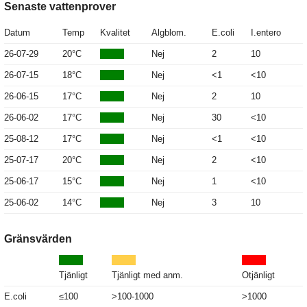
Senaste vattenprover
Datum
Temp
Kvalitet
Algblom.
E.coli
I.entero
26-07-29
20°C
Nej
2
10
26-07-15
18°C
Nej
<1
<10
26-06-15
17°C
Nej
2
10
26-06-02
17°C
Nej
30
<10
25-08-12
17°C
Nej
<1
<10
25-07-17
20°C
Nej
2
<10
25-06-17
15°C
Nej
1
<10
25-06-02
14°C
Nej
3
10
Gränsvärden
Tjänligt
Tjänligt med anm.
Otjänligt
E.coli
≤100
>100-1000
>1000