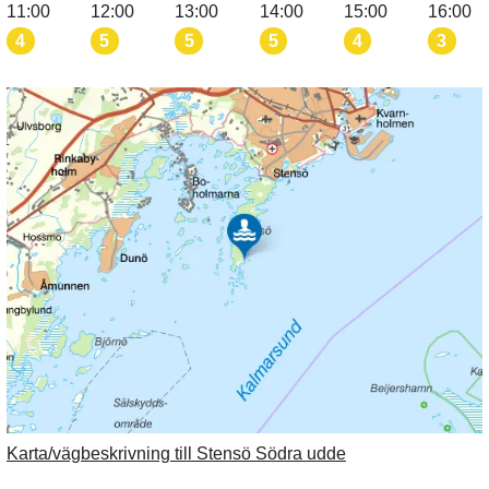
11:00
12:00
13:00
14:00
15:00
16:00
4
5
5
5
4
3
Karta/vägbeskrivning till Stensö Södra udde