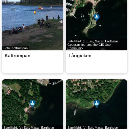
Satellitbild:
(c) Esri, Maxar, Earthstar
Geographics, and the GIS User
Foto: Kattrumpan
Community
Kattrumpan
Långviken
Satellitbild:
(c) Esri, Maxar, Earthstar
Satellitbild:
(c) Esri, Maxar, Earthstar