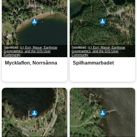
Satellitbild:
(c) Esri, Maxar, Earthstar
Satellitbild:
(c) Esri, Maxar, Earthstar
Geographics, and the GIS User
Geographics, and the GIS User
Community
Community
Mycklaflon, Norrsånna
Spilhammarbadet