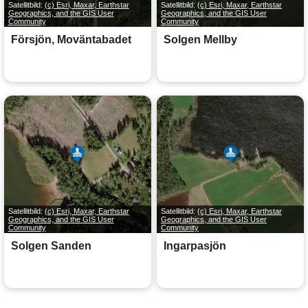
Satellitbild:
(c) Esri, Maxar, Earthstar
Satellitbild:
(c) Esri, Maxar, Earthstar
Geographics, and the GIS User
Geographics, and the GIS User
Community
Community
Försjön, Moväntabadet
Solgen Mellby
Satellitbild:
(c) Esri, Maxar, Earthstar
Satellitbild:
(c) Esri, Maxar, Earthstar
Geographics, and the GIS User
Geographics, and the GIS User
Community
Community
Solgen Sanden
Ingarpasjön