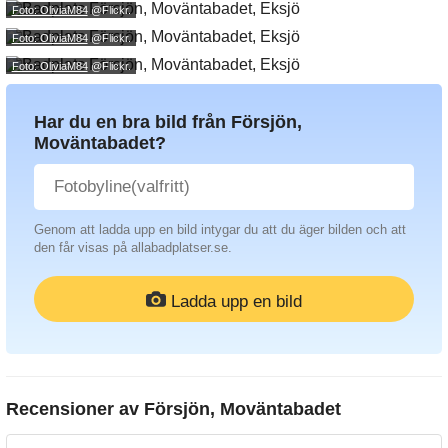
Foto: OliviaM84
@Flickr.
Foto: OliviaM84
@Flickr.
Foto: OliviaM84
@Flickr.
Har du en bra bild från Försjön,
Moväntabadet?
Genom att ladda upp en bild intygar du att du äger bilden och att
den får visas på allabadplatser.se.
Ladda upp en bild
Recensioner av
Försjön, Moväntabadet