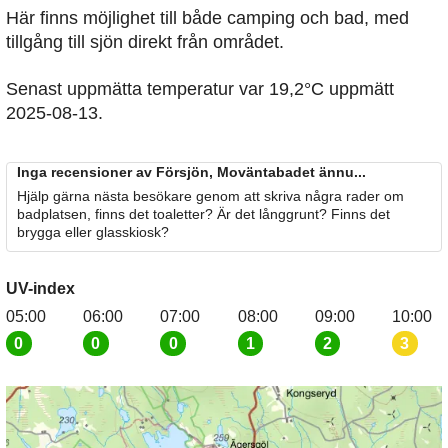
Här finns möjlighet till både camping och bad, med
tillgång till sjön direkt från området.
Senast uppmätta temperatur var 19,2°C uppmätt
2025-08-13.
Inga recensioner av Försjön, Moväntabadet ännu...
Hjälp gärna nästa besökare genom att skriva några rader om
badplatsen, finns det toaletter? Är det långgrunt? Finns det
brygga eller glasskiosk?
UV-index
05:00
06:00
07:00
08:00
09:00
10:00
0
0
0
1
2
3