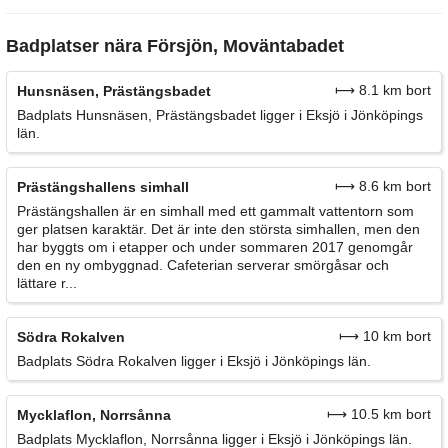
Badplatser nära Försjön, Moväntabadet
⟼ 8.1 km bort
Hunsnäsen, Prästängsbadet
Badplats Hunsnäsen, Prästängsbadet ligger i Eksjö i Jönköpings
län.
⟼ 8.6 km bort
Prästängshallens simhall
Prästängshallen är en simhall med ett gammalt vattentorn som
ger platsen karaktär. Det är inte den största simhallen, men den
har byggts om i etapper och under sommaren 2017 genomgår
den en ny ombyggnad. Cafeterian serverar smörgåsar och
lättare r...
⟼ 10 km bort
Södra Rokalven
Badplats Södra Rokalven ligger i Eksjö i Jönköpings län.
⟼ 10.5 km bort
Mycklaflon, Norrsånna
Badplats Mycklaflon, Norrsånna ligger i Eksjö i Jönköpings län.