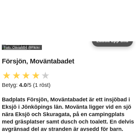
Ladda upp bild
Foto: OliviaM84
@Flickr.
Försjön, Moväntabadet
★
★
★
★
★
Betyg:
4.0
/5 (1 röst)
Badplats Försjön, Moväntabadet är ett insjöbad i
Eksjö i Jönköpings län. Movänta ligger vid en sjö
nära Eksjö och Skuragata, på en campingplats
med gräsplatser samt dusch och toalett. En delvis
avgränsad del av stranden är avsedd för barn.