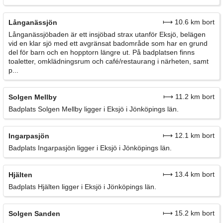
⟼ 10.6 km bort
Långanässjön
Långanässjöbaden är ett insjöbad strax utanför Eksjö, belägen
vid en klar sjö med ett avgränsat badområde som har en grund
del för barn och en hopptorn längre ut. På badplatsen finns
toaletter, omklädningsrum och café/restaurang i närheten, samt
p...
⟼ 11.2 km bort
Solgen Mellby
Badplats Solgen Mellby ligger i Eksjö i Jönköpings län.
⟼ 12.1 km bort
Ingarpasjön
Badplats Ingarpasjön ligger i Eksjö i Jönköpings län.
⟼ 13.4 km bort
Hjälten
Badplats Hjälten ligger i Eksjö i Jönköpings län.
⟼ 15.2 km bort
Solgen Sanden