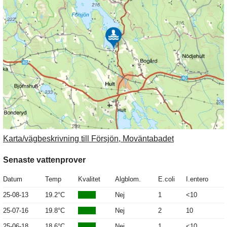
Karta/vägbeskrivning till Försjön, Moväntabadet
Senaste vattenprover
Datum
Temp
Kvalitet
Algblom.
E.coli
I.entero
25-08-13
19.2°C
Nej
1
<10
25-07-16
19.8°C
Nej
2
10
25-06-18
18.6°C
Nej
1
<10