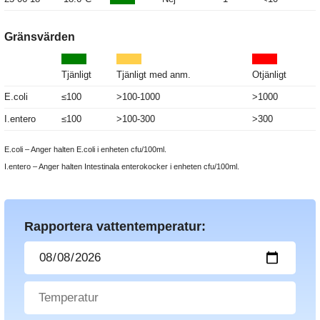
Gränsvärden
Tjänligt
Tjänligt med anm.
Otjänligt
E.coli
≤100
>100-1000
>1000
I.entero
≤100
>100-300
>300
E.coli – Anger halten E.coli i enheten cfu/100ml.
I.entero – Anger halten Intestinala enterokocker i enheten cfu/100ml.
Rapportera vattentemperatur: