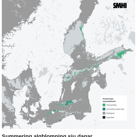
Summering algblomning sju dagar