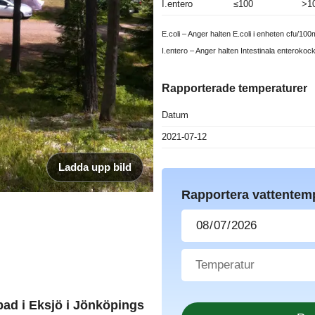
I.entero
≤100
>1
E.coli – Anger halten E.coli i enheten cfu/100m
I.entero – Anger halten Intestinala enterokoc
Rapporterade temperaturer
Datum
2021-07-12
Ladda upp bild
Rapportera vattentem
bad i Eksjö i Jönköpings