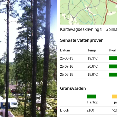
Karta/vägbeskrivning till Spi
Senaste vattenprover
Datum
Temp
Kvali
25-08-13
19.3°C
25-07-16
20.8°C
25-06-18
18.9°C
Gränsvärden
Tjänligt
Tjä
E.coli
≤100
>1