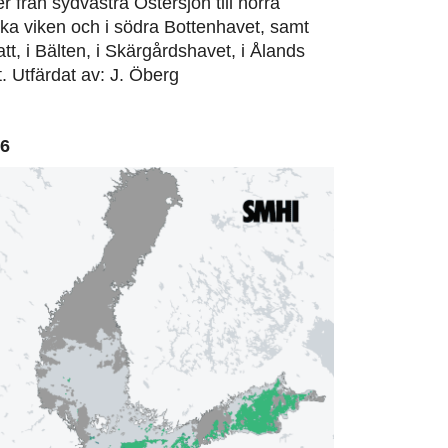
er från sydvästra Östersjön till norra
ska viken och i södra Bottenhavet, samt
att, i Bälten, i Skärgårdshavet, i Ålands
. Utfärdat av: J. Öberg
06