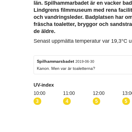
län. Spilhammarbadet är en vacker bad
Lindgrens filmmuseum med rena facilit
och vandringsleder. Badplatsen har 
fräscha toaletter, bryggor och sandstr
de äldre.
Senast uppmätta temperatur var 19,3°C 
Spilhammarsbadet
2019-06-30
Kanon. Men var är toaletterna?
UV-index
10:00
11:00
12:00
13:0
3
4
5
5