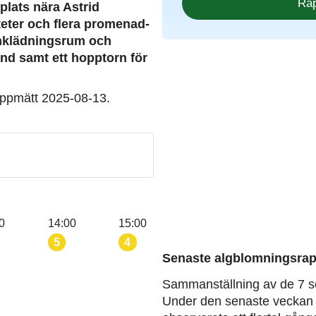
plats nära Astrid
eter och flera promenad-
omklädningsrum och
and samt ett hopptorn för
uppmätt 2025-08-13.
0
14:00
15:00
5
4
Senaste algblomningsrap
Sammanställning av de 7 s
Under den senaste veckan 