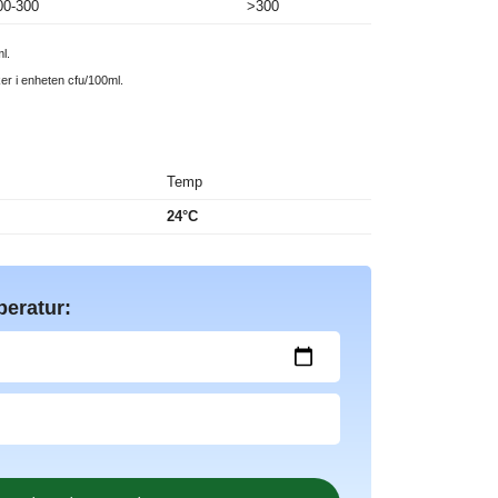
00-300
>300
l.
ker i enheten cfu/100ml.
Temp
24°C
peratur: