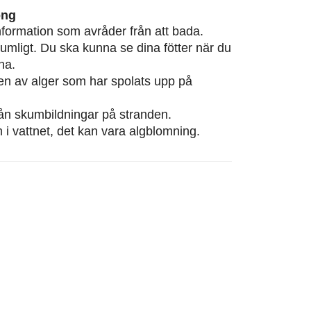
ong
information som avråder från att bada.
rumligt. Du ska kunna se dina fötter när du
na.
eten av alger som har spolats upp på
från skumbildningar på stranden.
m i vattnet, det kan vara algblomning.