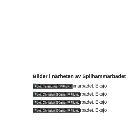
Bilder i närheten av
Spilhammarbadet
Foto: franmunozr
@Flickr.
Foto: Christian Güttner
@Flickr.
Foto: Christian Güttner
@Flickr.
Foto: Christian Güttner
@Flickr.