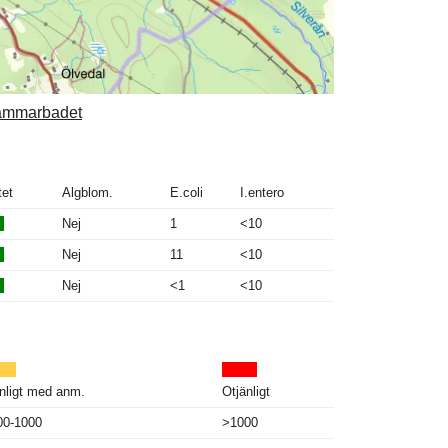
lhammarbadet
tet
Algblom.
E.coli
I.entero
Nej
1
<10
Nej
11
<10
Nej
<1
<10
nligt med anm.
Otjänligt
00-1000
>1000