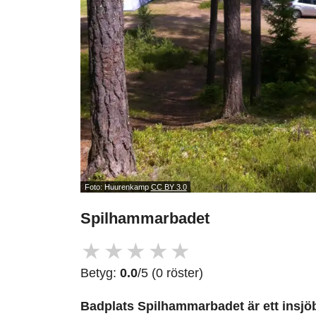
Foto: Huurenkamp
CC BY 3.0
Spilhammarbadet
★
★
★
★
★
Betyg:
0.0
/5 (0 röster)
Badplats Spilhammarbadet är ett insjö