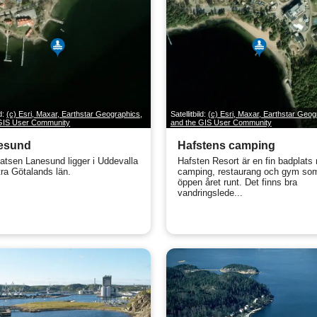
ld:
(c) Esri, Maxar, Earthstar Geographics,
Satellitbild:
(c) Esri, Maxar, Earthstar Geog
 GIS User Community
and the GIS User Community
esund
Hafstens camping
atsen Lanesund ligger i Uddevalla
Hafsten Resort är en fin badplats
tra Götalands län.
camping, restaurang och gym so
öppen året runt. Det finns bra
vandringslede...