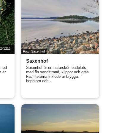
raphics,
Foto: Saxenhof
Saxenhof
 med
Saxenhof är en naturskön badplats
m är
med fin sandstrand, klippor och gräs.
Faciliteterna inkluderar brygga,
hopptorn och...