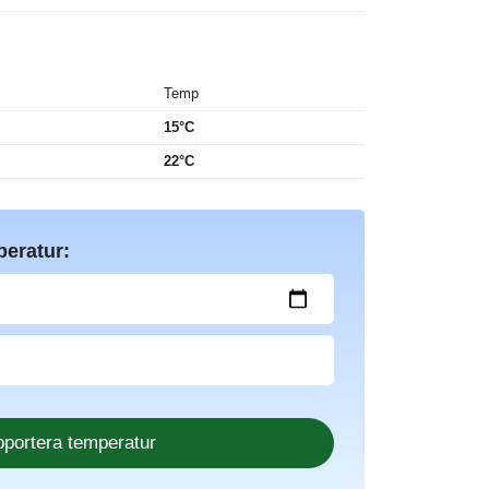
Temp
15°C
22°C
peratur: