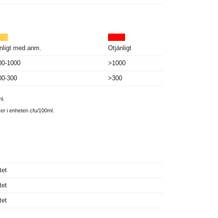
nligt med anm.
Otjänligt
00-1000
>1000
00-300
>300
l.
ker i enheten cfu/100ml.
tet
tet
tet