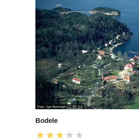
Foto: Jan Norrman
CC BY 2.5
Bodele
★
★
★
★
★