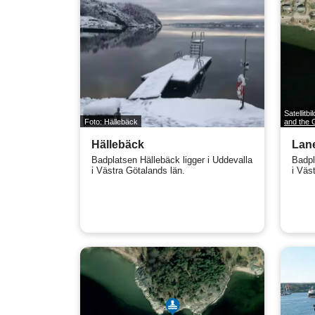
Satellitbi
Foto: Hällebäck
and the
Hällebäck
Lan
Badplatsen Hällebäck ligger i Uddevalla
Badpl
i Västra Götalands län.
i Väs