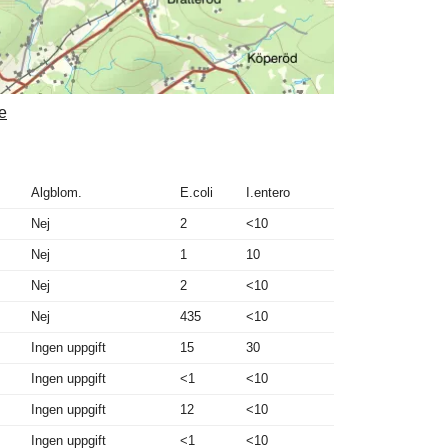
e
Algblom.
E.coli
I.entero
Nej
2
<10
Nej
1
10
Nej
2
<10
Nej
435
<10
Ingen uppgift
15
30
Ingen uppgift
<1
<10
Ingen uppgift
12
<10
Ingen uppgift
<1
<10