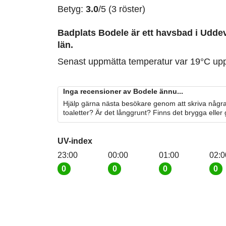
Betyg:
3.0
/5 (3 röster)
Badplats Bodele är ett havsbad i Uddev
län.
Senast uppmätta temperatur var 19°C up
Inga recensioner av Bodele ännu...
Hjälp gärna nästa besökare genom att skriva några
toaletter? Är det långgrunt? Finns det brygga eller
UV-index
23:00
00:00
01:00
02:0
0
0
0
0