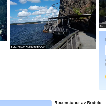
Foto
Foto: Mikael Häggström
CC0
Recensioner av
Bodele