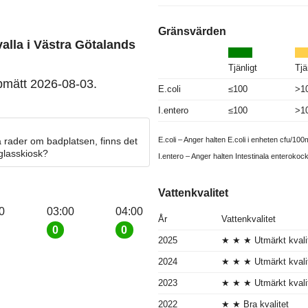
Gränsvärden
alla i Västra Götalands
Tjänligt
Tjä
pmätt 2026-08-03.
E.coli
≤100
>1
I.entero
≤100
>1
E.coli – Anger halten E.coli i enheten cfu/100m
 rader om badplatsen, finns det
 glasskiosk?
I.entero – Anger halten Intestinala enterokoc
Vattenkvalitet
0
03:00
04:00
År
Vattenkvalitet
0
0
2025
★ ★ ★ Utmärkt kvali
2024
★ ★ ★ Utmärkt kvali
2023
★ ★ ★ Utmärkt kvali
2022
★ ★ Bra kvalitet