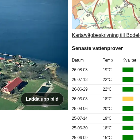
Karta/vägbeskrivning till Bodel
Senaste vattenprover
Datum
Temp
Kvalitet
26-08-03
19°C
26-07-13
22°C
26-06-29
22°C
Ladda upp bild
26-06-08
18°C
25-08-06
20°C
25-07-14
19°C
25-06-30
18°C
25-06-09
15°C