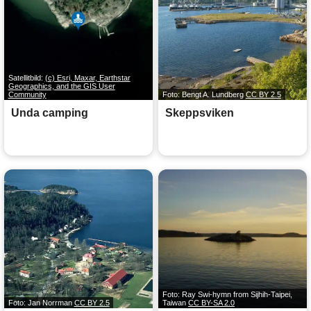
Satellitbild:
(c) Esri, Maxar, Earthstar
Geographics, and the GIS User
Community
Foto: Bengt A. Lundberg
CC BY 2.5
Unda camping
Skeppsviken
Foto: Ray Swi-hymn from Sijhih-Taipei,
Foto: Jan Norrman
CC BY 2.5
Taiwan
CC BY-SA 2.0