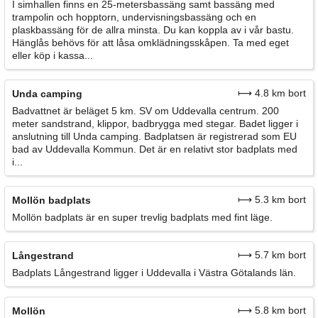
I simhallen finns en 25-metersbassäng samt bassäng med
trampolin och hopptorn, undervisningsbassäng och en
plaskbassäng för de allra minsta. Du kan koppla av i vår bastu.
Hänglås behövs för att låsa omklädningsskåpen. Ta med eget
eller köp i kassa...
⟼ 4.8 km bort
Unda camping
Badvattnet är beläget 5 km. SV om Uddevalla centrum. 200
meter sandstrand, klippor, badbrygga med stegar. Badet ligger i
anslutning till Unda camping. Badplatsen är registrerad som EU
bad av Uddevalla Kommun. Det är en relativt stor badplats med
i...
⟼ 5.3 km bort
Mollön badplats
Mollön badplats är en super trevlig badplats med fint läge.
⟼ 5.7 km bort
Långestrand
Badplats Långestrand ligger i Uddevalla i Västra Götalands län.
⟼ 5.8 km bort
Mollön