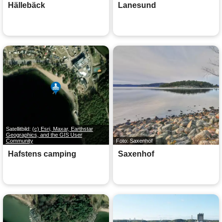
Hällebäck
Lanesund
Satellitbild:
(c) Esri, Maxar, Earthstar
Geographics, and the GIS User
Community
Foto: Saxenhof
Hafstens camping
Saxenhof