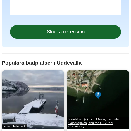
Populära badplatser i Uddevalla
Satellitbild:
(c) Esri, Maxar, Earthstar
Geographics, and the GIS User
Foto: Hällebäck
Community