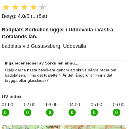
★
★
★
★
★
Betyg:
4.0
/5 (1 röst)
Badplats Sörkullen
ligger i Uddevalla i Västra
Götalands län.
badplats vid Gustavsberg, Uddevalla
Inga recensioner av Sörkullen ännu...
Hjälp gärna nästa besökare genom att skriva några rader om
badplatsen, finns det toaletter? Är det långgrunt? Finns det
brygga eller glasskiosk?
UV-index
01:00
02:00
03:00
04:00
05:00
06:00
0
0
0
0
0
0