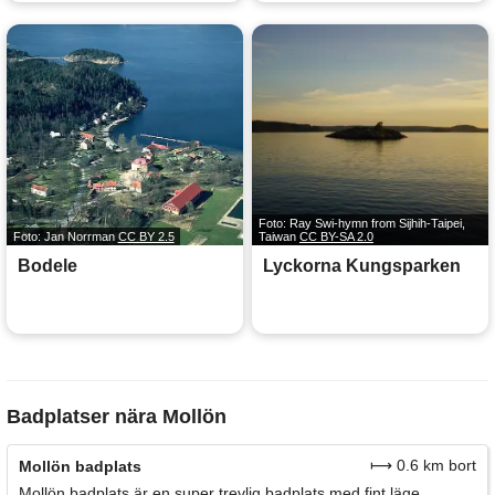
Foto: Ray Swi-hymn from Sijhih-Taipei,
Foto: Jan Norrman
CC BY 2.5
Taiwan
CC BY-SA 2.0
Bodele
Lyckorna Kungsparken
Badplatser nära Mollön
⟼ 0.6 km bort
Mollön badplats
Mollön badplats är en super trevlig badplats med fint läge.