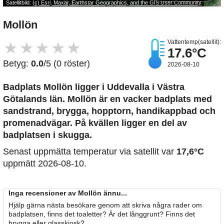
Satellitbild:
(c) Esri, Maxar, Earthstar Geographics, and the GIS User Community
Mollön
Vattentemp(satellit):
★
★
★
★
★
17.6°C
Betyg:
0.0
/5 (0 röster)
2026-08-10
Badplats Mollön
ligger i Uddevalla i Västra
Götalands län. Mollön är en vacker badplats med
sandstrand, brygga, hopptorn, handikappbad och
promenadvägar. På kvällen ligger en del av
badplatsen i skugga.
Senast uppmätta temperatur via satellit var
17,6°C
uppmätt 2026-08-10.
Inga recensioner av Mollön ännu...
Hjälp gärna nästa besökare genom att skriva några rader om
badplatsen, finns det toaletter? Är det långgrunt? Finns det
brygga eller glasskiosk?