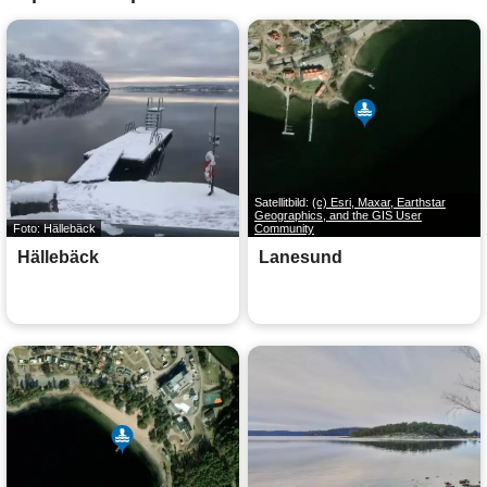
Satellitbild:
(c) Esri, Maxar, Earthstar
Geographics, and the GIS User
Foto: Hällebäck
Community
Hällebäck
Lanesund