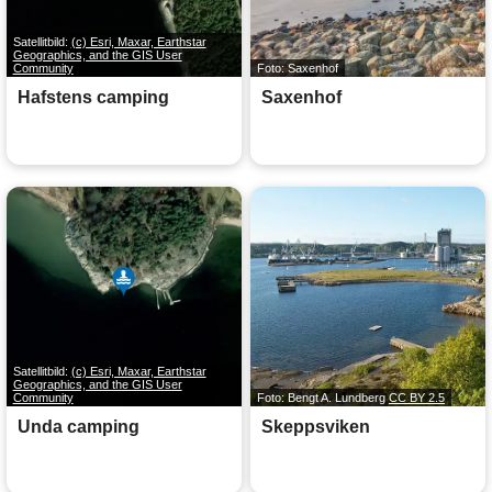
Satellitbild:
(c) Esri, Maxar, Earthstar
Geographics, and the GIS User
Community
Foto: Saxenhof
Hafstens camping
Saxenhof
Satellitbild:
(c) Esri, Maxar, Earthstar
Geographics, and the GIS User
Community
Foto: Bengt A. Lundberg
CC BY 2.5
Unda camping
Skeppsviken