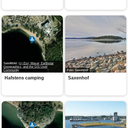
Satellitbild:
(c) Esri, Maxar, Earthstar
Geographics, and the GIS User
Community
Foto: Saxenhof
Hafstens camping
Saxenhof