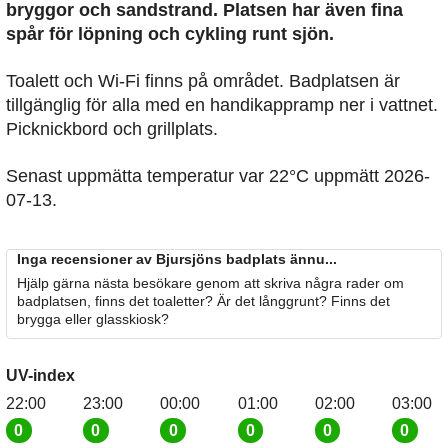
bryggor och sandstrand. Platsen har även fina
spår för löpning och cykling runt sjön.
Toalett och Wi-Fi finns på området. Badplatsen är
tillgänglig för alla med en handikappramp ner i vattnet.
Picknickbord och grillplats.
Senast uppmätta temperatur var 22°C uppmätt 2026-
07-13.
Inga recensioner av Bjursjöns badplats ännu...
Hjälp gärna nästa besökare genom att skriva några rader om
badplatsen, finns det toaletter? Är det långgrunt? Finns det
brygga eller glasskiosk?
UV-index
22:00
23:00
00:00
01:00
02:00
03:00
0
0
0
0
0
0