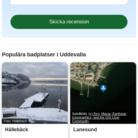
Populära badplatser i Uddevalla
Satellitbild:
(c) Esri, Maxar, Earthstar
Geographics, and the GIS User
Foto: Hällebäck
Community
Hällebäck
Lanesund