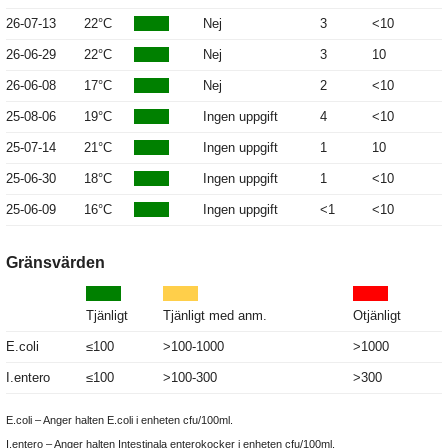
26-07-13
22°C
Nej
3
<10
26-06-29
22°C
Nej
3
10
26-06-08
17°C
Nej
2
<10
25-08-06
19°C
Ingen uppgift
4
<10
25-07-14
21°C
Ingen uppgift
1
10
25-06-30
18°C
Ingen uppgift
1
<10
25-06-09
16°C
Ingen uppgift
<1
<10
Gränsvärden
Tjänligt
Tjänligt med anm.
Otjänligt
E.coli
≤100
>100-1000
>1000
I.entero
≤100
>100-300
>300
E.coli – Anger halten E.coli i enheten cfu/100ml.
I.entero – Anger halten Intestinala enterokocker i enheten cfu/100ml.