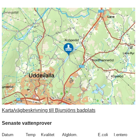
Karta/vägbeskrivning till Bjursjöns badplats
Senaste vattenprover
Datum
Temp
Kvalitet
Algblom.
E.coli
I.entero