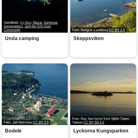
Satellitbild:
(c) Esri, Maxar, Earthstar
Geographics, and the GIS User
Community
Foto: Bengt A. Lundberg
CC BY 2.5
Unda camping
Skeppsviken
Foto: Ray Swi-hymn from Sijhih-Taipei,
Foto: Jan Norrman
CC BY 2.5
Taiwan
CC BY-SA 2.0
Bodele
Lyckorna Kungsparken