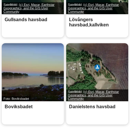
Satellitbild:
(c) Esri, Maxar, Earthstar
Satellitbild:
(c) Esri, Maxar, Earthstar
Geographics, and the GIS User
Geographics, and the GIS User
Community
Community
Gullsands havsbad
Lövångers
havsbad,kallviken
Satellitbild:
(c) Esri, Maxar, Earthstar
Geographics, and the GIS User
Foto: Boviksbadet
Community
Boviksbadet
Danielstens havsbad