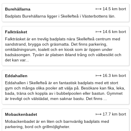
⟼ 14.5 km bort
Burehällarna
Badplats Burehällarna ligger i Skellefteå i Västerbottens län.
⟼ 14.6 km bort
Falkträsket
Falkträsket är en trevlig badplats nära Skellefteå centrum med
sandstrand, brygga och gräsmatta. Det finns parkering,
omklädningsrum, toalett och en kiosk som är öppen under
badsäsongen. Tyvärr är platsen ibland trång och välbesökt och
det kan var...
⟼ 16.3 km bort
Eddahallen
Eddahallen i Skellefteå är en fantastisk badplats med ett stort
gym och många olika pooler att välja på. Besökare kan fika, leka,
bada, träna och koppla av i bubbelpoolen eller bastun. Gymmet
är trevligt och välstädat, men saknar bastu. Det finns ...
⟼ 17.7 km bort
Mobackenbadet
Mobackenbadet är en liten och barnvänlig badplats med
parkering, bord och grillmöjligheter.