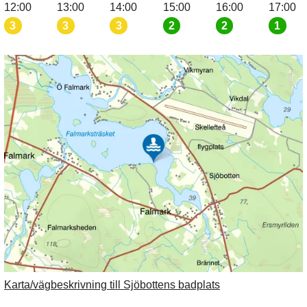
12:00
13:00
14:00
15:00
16:00
17:00
3
3
3
2
2
1
Karta/vägbeskrivning till Sjöbottens badplats