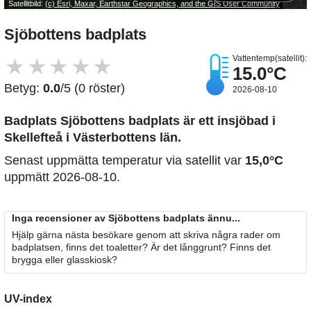
Satellitbild:
(c) Esri, Maxar, Earthstar Geographics, and the GIS User Community
Sjöbottens badplats
Vattentemp(satellit):
★
★
★
★
★
15.0°C
Betyg:
0.0
/5 (0 röster)
2026-08-10
Badplats Sjöbottens badplats är ett insjöbad i
Skellefteå i Västerbottens län.
Senast uppmätta temperatur via satellit var
15,0°C
uppmätt 2026-08-10.
Inga recensioner av Sjöbottens badplats ännu...
Hjälp gärna nästa besökare genom att skriva några rader om
badplatsen, finns det toaletter? Är det långgrunt? Finns det
brygga eller glasskiosk?
UV-index