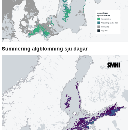
Summering algblomning sju dagar