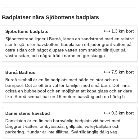
Badplatser nära Sjöbottens badplats
⟼ 1.3 km bort
Sjöbottens badplats
Sjöbottsstrand ligger i Bureå, längs en sandstrand med en relativt
stenfri sjö- eller havsbotten. Badplatsen erbjuder grunt vatten på
östra sidan och något djupare vatten som snabbt blir djupt på
västra sidan, och några träd i närheten ger skugga....
⟼ 7.5 km bort
Bureå Badhus
Bureå simhall är en fin badplats med både en stor och en
barnpool. Det är ett bra val för familjer med små barn. Det finns
också en bubbelpool och en möjlighet att köpa glass och enklare
fika. Bureå simhall har en 16 meters bassäng och en härlig b...
⟼ 9.3 km bort
Danielstens havsbad
Danielsten är en fin och barnvänlig badplats vid havet med
långgrunt vatten, ombytesbås, grillplats, volleyballplan och
parkering. Hundar är inte tillåtna. Svårtillgänglig dålig väg.