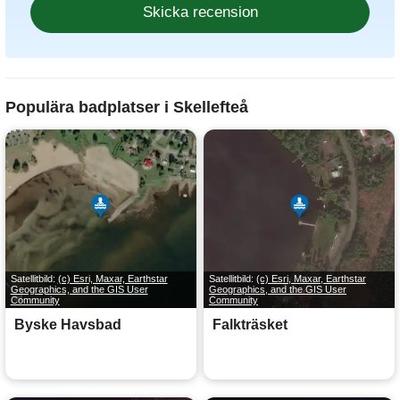
Populära badplatser i Skellefteå
Satellitbild:
(c) Esri, Maxar, Earthstar
Satellitbild:
(c) Esri, Maxar, Earthstar
Geographics, and the GIS User
Geographics, and the GIS User
Community
Community
Byske Havsbad
Falkträsket