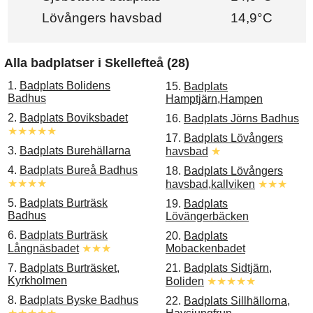
Lövångers havsbad
14,9°C
Alla badplatser i Skellefteå (28)
1.
Badplats Bolidens
15.
Badplats
Badhus
Hamptjärn,Hampen
2.
Badplats Boviksbadet
16.
Badplats Jörns Badhus
★★★★★
17.
Badplats Lövångers
3.
Badplats Burehällarna
havsbad
★
4.
Badplats Bureå Badhus
18.
Badplats Lövångers
★★★★
havsbad,kallviken
★★★
5.
Badplats Burträsk
19.
Badplats
Badhus
Lövängerbäcken
6.
Badplats Burträsk
20.
Badplats
Långnäsbadet
★★★
Mobackenbadet
7.
Badplats Burträsket,
21.
Badplats Sidtjärn,
Kyrkholmen
Boliden
★★★★★
8.
Badplats Byske Badhus
22.
Badplats Sillhällorna,