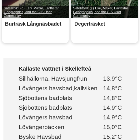
Satellitbild:
(c) Esri, Maxar, Earthstar
Satellitbild:
(c) Esri, Maxar, Earthstar
Geographics, and the GIS User
Geographics, and the GIS User
Community
Community
Burträsk Långnäsbadet
Degerträsket
Kallaste vattnet i Skellefteå
Sillhällorna, Havsjungfrun
13,9°C
Lövångers havsbad,kallviken
14,8°C
Sjöbottens badplats
14,8°C
Sjöbottens badplats
14,9°C
Lövångers havsbad
14,9°C
Lövängerbäcken
15,0°C
Byske Havsbad
15,2°C