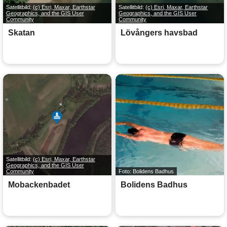
Satellitbild:
(c) Esri, Maxar, Earthstar
Satellitbild:
(c) Esri, Maxar, Earthstar
Geographics, and the GIS User
Geographics, and the GIS User
Community
Community
Skatan
Lövångers havsbad
Satellitbild:
(c) Esri, Maxar, Earthstar
Geographics, and the GIS User
Community
Foto: Bolidens Badhus
Mobackenbadet
Bolidens Badhus