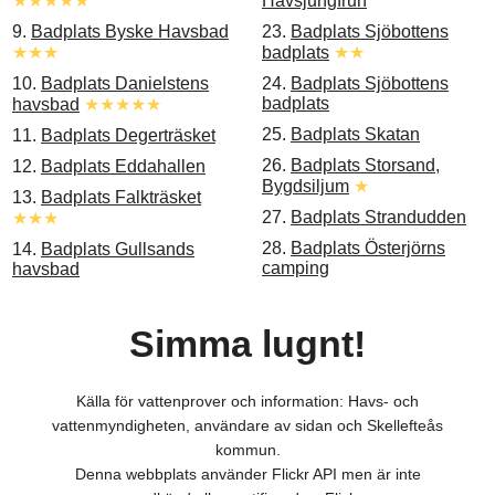
★★★★★
Havsjungfrun
9.
Badplats Byske Havsbad
23.
Badplats Sjöbottens
★★★
badplats
★★
10.
Badplats Danielstens
24.
Badplats Sjöbottens
badplats
havsbad
★★★★★
25.
Badplats Skatan
11.
Badplats Degerträsket
26.
Badplats Storsand,
12.
Badplats Eddahallen
Bygdsiljum
★
13.
Badplats Falkträsket
27.
Badplats Strandudden
★★★
28.
Badplats Österjörns
14.
Badplats Gullsands
camping
havsbad
Simma lugnt!
Källa för vattenprover och information: Havs- och
vattenmyndigheten, användare av sidan och Skellefteås
kommun.
Denna webbplats använder Flickr API men är inte