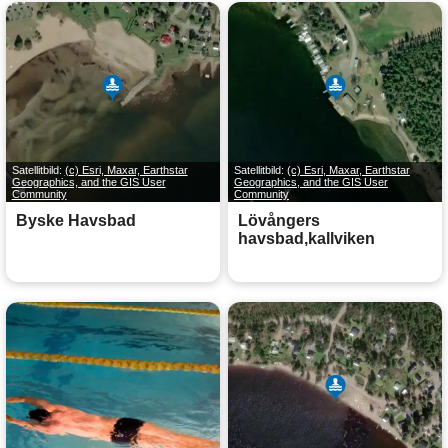
Satellitbild:
(c) Esri, Maxar, Earthstar
Satellitbild:
(c) Esri, Maxar, Earthstar
Geographics, and the GIS User
Geographics, and the GIS User
Community
Community
Byske Havsbad
Lövångers
havsbad,kallviken