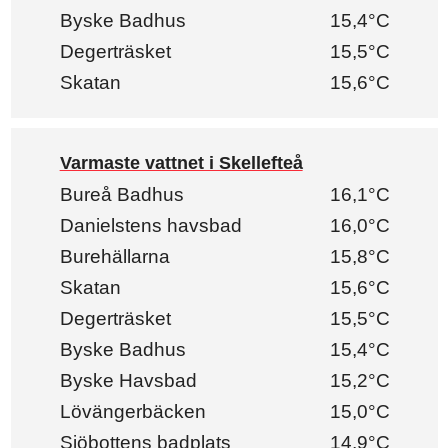
Byske Badhus
15,4°C
Degerträsket
15,5°C
Skatan
15,6°C
Varmaste vattnet i Skellefteå
Bureå Badhus
16,1°C
Danielstens havsbad
16,0°C
Burehällarna
15,8°C
Skatan
15,6°C
Degerträsket
15,5°C
Byske Badhus
15,4°C
Byske Havsbad
15,2°C
Lövängerbäcken
15,0°C
Sjöbottens badplats
14,9°C