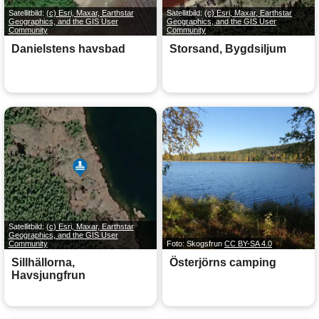
Satellitbild:
(c) Esri, Maxar, Earthstar
Satellitbild:
(c) Esri, Maxar, Earthstar
Geographics, and the GIS User
Geographics, and the GIS User
Community
Community
Danielstens havsbad
Storsand, Bygdsiljum
Satellitbild:
(c) Esri, Maxar, Earthstar
Geographics, and the GIS User
Community
Foto: Skogsfrun
CC BY-SA 4.0
Sillhällorna,
Österjörns camping
Havsjungfrun