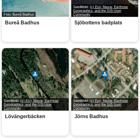
Satellitbild:
(c) Esri, Maxar, Earthstar
Geographics, and the GIS User
Foto: Bureå Badhus
Community
Bureå Badhus
Sjöbottens badplats
Satellitbild:
(c) Esri, Maxar, Earthstar
Satellitbild:
(c) Esri, Maxar, Earthstar
Geographics, and the GIS User
Geographics, and the GIS User
Community
Community
Lövängerbäcken
Jörns Badhus