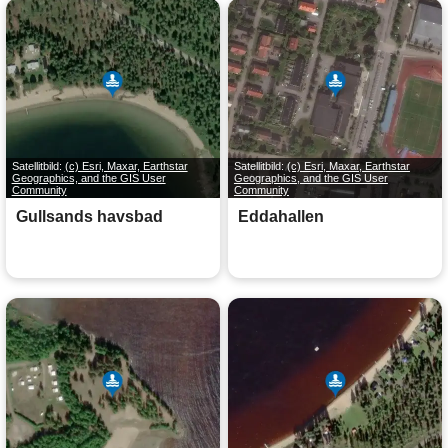
Satellitbild:
(c) Esri, Maxar, Earthstar
Satellitbild:
(c) Esri, Maxar, Earthstar
Geographics, and the GIS User
Geographics, and the GIS User
Community
Community
Gullsands havsbad
Eddahallen