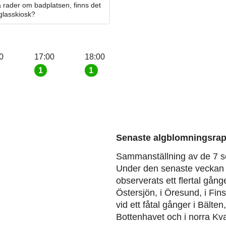
 rader om badplatsen, finns det
 glasskiosk?
0
17:00
18:00
1
1
Senaste algblomningsrap
Sammanställning av de 7 s
Under den senaste veckan 
observerats ett flertal gång
Östersjön, i Öresund, i Fin
vid ett fåtal gånger i Bälten
Bottenhavet och i norra Kva