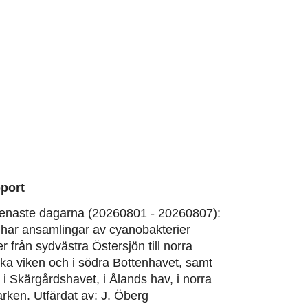
port
enaste dagarna (20260801 - 20260807):
har ansamlingar av cyanobakterier
er från sydvästra Östersjön till norra
ska viken och i södra Bottenhavet, samt
, i Skärgårdshavet, i Ålands hav, i norra
rken. Utfärdat av: J. Öberg