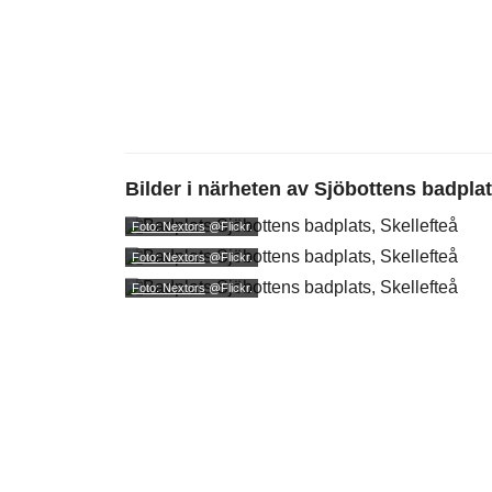
Bilder i närheten av
Sjöbottens badpla
Foto: Nextors
@Flickr.
Foto: Nextors
@Flickr.
Foto: Nextors
@Flickr.