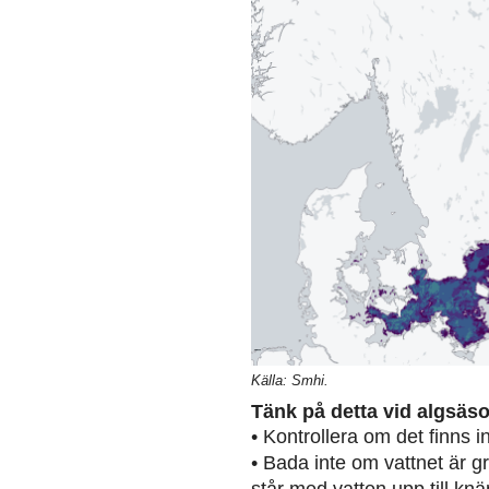
Källa: Smhi.
Tänk på detta vid algsäs
• Kontrollera om det finns 
• Bada inte om vattnet är g
står med vatten upp till knä