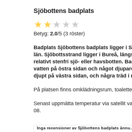
Sjöbottens badplats
★
★
★
★
★
Betyg:
2.0
/5 (3 röster)
Badplats Sjöbottens badplats
ligger i 
län. Sjöbottsstrand ligger i Bureå, lä
relativt stenfri sjö- eller havsbotten. 
vatten på östra sidan och något djupar
djupt på västra sidan, och några träd i
På platsen finns omklädningsrum, toalette
Senast uppmätta temperatur via satellit v
08.
Inga recensioner av Sjöbottens badplats ännu..