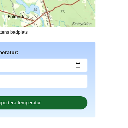
ttens badplats
peratur: