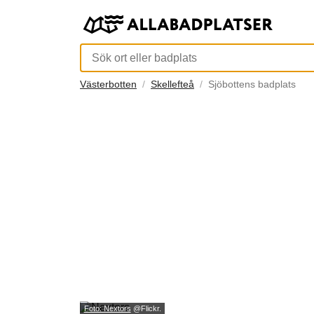
Västerbotten
Skellefteå
Sjöbottens badplats
Foto: Nextors
@Flickr.