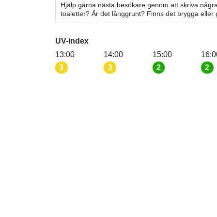
Hjälp gärna nästa besökare genom att skriva några
toaletter? Är det långgrunt? Finns det brygga eller
UV-index
13:00
14:00
15:00
16:0
3
3
2
2