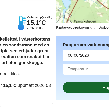
Vattentemp(satellit):
15.1°C
Karta/vägbeskrivning till Sjöbo
2026-08-08
Skellefteå i Västerbottens
Rapportera vattentem
ngs en sandstrand med en
Badplatsen erbjuder grunt
e vatten som snabbt blir
 närheten ger skugga.
r och kiosk.
ar
15,1°C
uppmätt 2026-08-
.