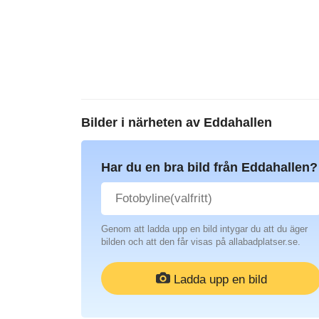
Bilder i närheten av
Eddahallen
Har du en bra bild från Eddahallen?
Genom att ladda upp en bild intygar du att du äger
bilden och att den får visas på allabadplatser.se.
Ladda upp en bild