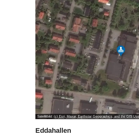
Satellitbild:
(c) Esri, Maxar, Earthstar Geographics, and the GIS U
Eddahallen