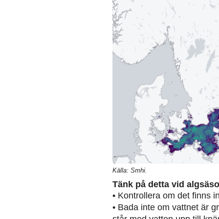
Källa: Smhi.
Tänk på detta vid algsäs
• Kontrollera om det finns 
• Bada inte om vattnet är g
står med vatten upp till knä