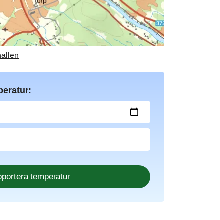
hallen
peratur: