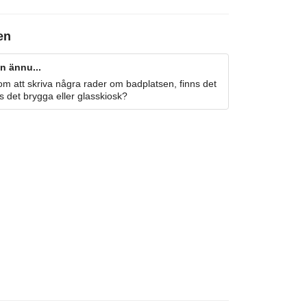
en
n ännu...
m att skriva några rader om badplatsen, finns det
s det brygga eller glasskiosk?