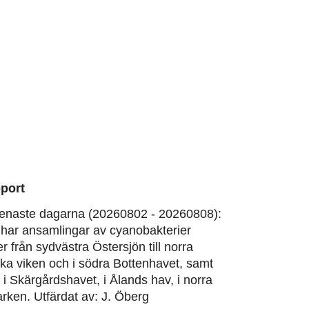
port
enaste dagarna (20260802 - 20260808):
har ansamlingar av cyanobakterier
er från sydvästra Östersjön till norra
ska viken och i södra Bottenhavet, samt
, i Skärgårdshavet, i Ålands hav, i norra
rken. Utfärdat av: J. Öberg