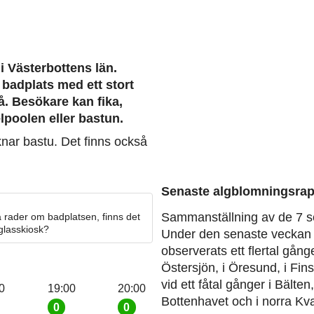
 i Västerbottens län.
 badplats med ett stort
å. Besökare kan fika,
lpoolen eller bastun.
nar bastu. Det finns också
Senaste algblomningsrap
Sammanställning av de 7 s
 rader om badplatsen, finns det
 glasskiosk?
Under den senaste veckan 
observerats ett flertal gång
Östersjön, i Öresund, i Fin
vid ett fåtal gånger i Bälten
0
19:00
20:00
Bottenhavet och i norra Kva
0
0