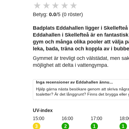
★
★
★
★
★
Betyg:
0.0
/5 (0 röster)
Badplats Eddahallen
ligger i Skellefteå
Eddahallen i Skellefteå är en fantastisk
gym och många olika pooler att välja p
leka, bada, träna och koppla av i bubbe
Gymmet är trevligt och välstädat, men sak
möjlighet att delta i vattengympa.
Inga recensioner av Eddahallen ännu...
Hjälp gärna nästa besökare genom att skriva några
toaletter? Är det långgrunt? Finns det brygga eller
UV-index
15:00
16:00
17:00
18:0
3
2
1
1