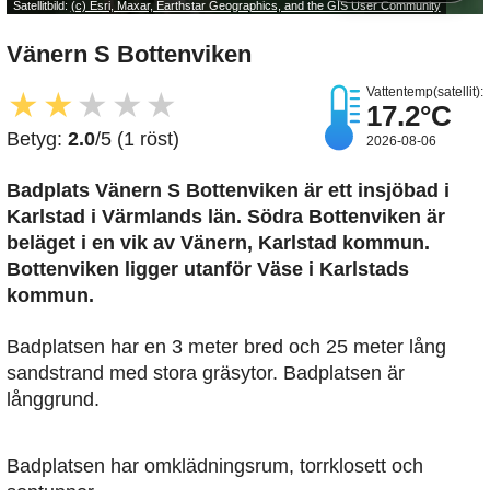
Satellitbild:
(c) Esri, Maxar, Earthstar Geographics, and the GIS User Community
Vänern S Bottenviken
Vattentemp(satellit):
★
★
★
★
★
17.2°C
Betyg:
2.0
/5 (1 röst)
2026-08-06
Badplats Vänern S Bottenviken är ett insjöbad i
Karlstad i Värmlands län. Södra Bottenviken är
beläget i en vik av Vänern, Karlstad kommun.
Bottenviken ligger utanför Väse i Karlstads
kommun.
Badplatsen har en 3 meter bred och 25 meter lång
sandstrand med stora gräsytor. Badplatsen är
långgrund.
Badplatsen har omklädningsrum, torrklosett och