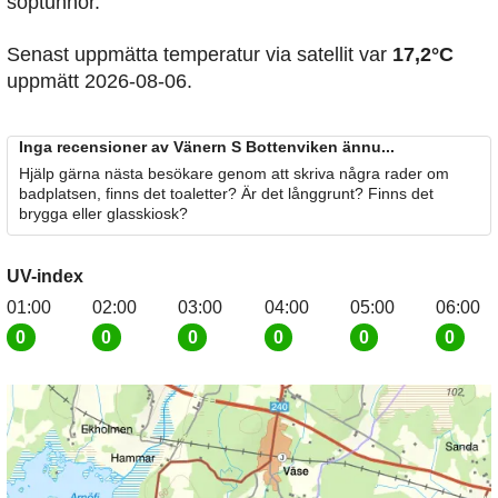
soptunnor.
Senast uppmätta temperatur via satellit var
17,2°C
uppmätt 2026-08-06.
Inga recensioner av Vänern S Bottenviken ännu...
Hjälp gärna nästa besökare genom att skriva några rader om
badplatsen, finns det toaletter? Är det långgrunt? Finns det
brygga eller glasskiosk?
UV-index
01:00
02:00
03:00
04:00
05:00
06:00
0
0
0
0
0
0