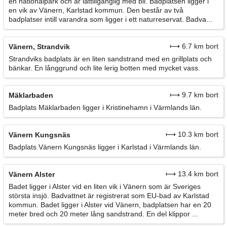
en nationalpark och är lättillgänglig med bil. Badplatsen ligger i
en vik av Vänern, Karlstad kommun. Den består av två
badplatser intill varandra som ligger i ett naturreservat. Badva...
⟼ 6.7 km bort
Vänern, Strandvik
Strandviks badplats är en liten sandstrand med en grillplats och
bänkar. En långgrund och lite lerig botten med mycket vass.
⟼ 9.7 km bort
Mäklarbaden
Badplats Mäklarbaden ligger i Kristinehamn i Värmlands län.
⟼ 10.3 km bort
Vänern Kungsnäs
Badplats Vänern Kungsnäs ligger i Karlstad i Värmlands län.
⟼ 13.4 km bort
Vänern Alster
Badet ligger i Alster vid en liten vik i Vänern som är Sveriges
största insjö. Badvattnet är registrerat som EU-bad av Karlstad
kommun. Badet ligger i Alster vid Vänern, badplatsen har en 20
meter bred och 20 meter lång sandstrand. En del klippor ...