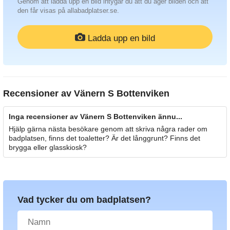
Genom att ladda upp en bild intygar du att du äger bilden och att
den får visas på allabadplatser.se.
Ladda upp en bild
Recensioner av
Vänern S Bottenviken
Inga recensioner av Vänern S Bottenviken ännu...
Hjälp gärna nästa besökare genom att skriva några rader om
badplatsen, finns det toaletter? Är det långgrunt? Finns det
brygga eller glasskiosk?
Vad tycker du om badplatsen?