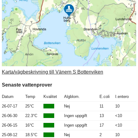
Karta/vägbeskrivning till Vänern S Bottenviken
Senaste vattenprover
Datum
Temp
Kvalitet
Algblom.
E.coli
I.entero
26-07-17
25°C
Nej
11
10
26-06-30
22.3°C
Ingen uppgift
13
<10
26-06-15
16°C
Ingen uppgift
17
<10
25-08-12
18.5°C
Nej
2
10