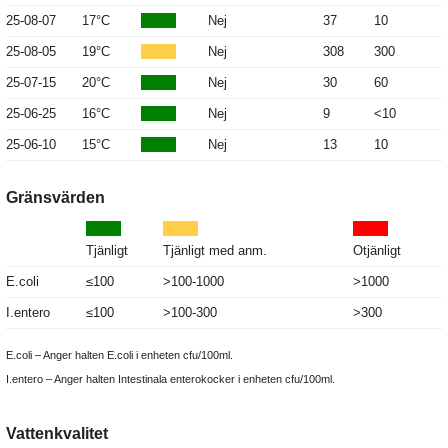
25-08-07
17°C
Nej
37
10
25-08-05
19°C
Nej
308
300
25-07-15
20°C
Nej
30
60
25-06-25
16°C
Nej
9
<10
25-06-10
15°C
Nej
13
10
Gränsvärden
Tjänligt
Tjänligt med anm.
Otjänligt
E.coli
≤100
>100-1000
>1000
I.entero
≤100
>100-300
>300
E.coli – Anger halten E.coli i enheten cfu/100ml.
I.entero – Anger halten Intestinala enterokocker i enheten cfu/100ml.
Vattenkvalitet