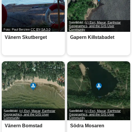
Satellitbild:
(c) Esri, Maxar, Earthstar
Geographics, and the GIS User
Foto: Paul Berzinn
CC BY-SA 3.0
Community
Vänern Skutberget
Gapern Killstabadet
Satellitbild:
(c) Esri, Maxar, Earthstar
Satellitbild:
(c) Esri, Maxar, Earthstar
Geographics, and the GIS User
Geographics, and the GIS User
Community
Community
Vänern Bomstad
Södra Mosaren