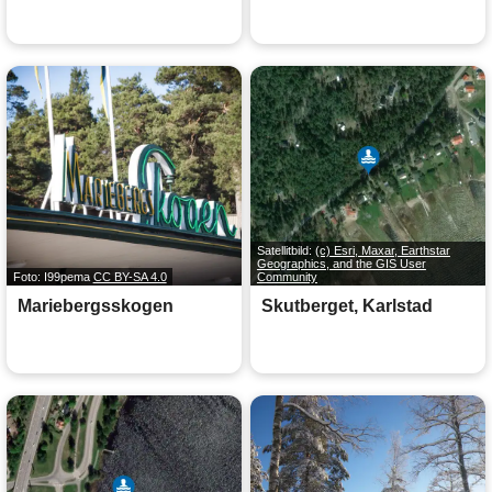
Satellitbild:
(c) Esri, Maxar, Earthstar
Geographics, and the GIS User
Foto: I99pema
CC BY-SA 4.0
Community
Mariebergsskogen
Skutberget, Karlstad