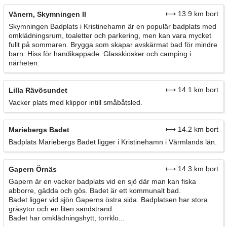
⟼ 13.9 km bort
Vänern, Skymningen II
Skymningen Badplats i Kristinehamn är en populär badplats med
omklädningsrum, toaletter och parkering, men kan vara mycket
fullt på sommaren. Brygga som skapar avskärmat bad för mindre
barn. Hiss för handikappade. Glasskiosker och camping i
närheten.
⟼ 14.1 km bort
Lilla Rävösundet
Vacker plats med klippor intill småbåtsled.
⟼ 14.2 km bort
Mariebergs Badet
Badplats Mariebergs Badet ligger i Kristinehamn i Värmlands län.
⟼ 14.3 km bort
Gapern Örnäs
Gapern är en vacker badplats vid en sjö där man kan fiska
abborre, gädda och gös. Badet är ett kommunalt bad.
Badet ligger vid sjön Gaperns östra sida. Badplatsen har stora
gräsytor och en liten sandstrand.
Badet har omklädningshytt, torrklo...