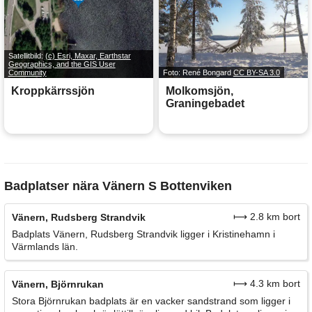
Satellitbild:
(c) Esri, Maxar, Earthstar
Geographics, and the GIS User
Community
Foto: René Bongard
CC BY-SA 3.0
Kroppkärrssjön
Molkomsjön,
Graningebadet
Badplatser nära Vänern S Bottenviken
⟼ 2.8 km bort
Vänern, Rudsberg Strandvik
Badplats Vänern, Rudsberg Strandvik ligger i Kristinehamn i
Värmlands län.
⟼ 4.3 km bort
Vänern, Björnrukan
Stora Björnrukan badplats är en vacker sandstrand som ligger i