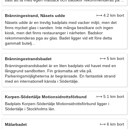
bäst att ta med egen matsäck och badskor rekommenderas på ...
⟼ 4.2 km bort
Bränningestrand, Näsets udde
Näsets udde är en trevlig badplats med vacker miljö, men det
finns mycket glas i sanden. Inte många besökare och ingen
kiosk, men det finns restauranger i närheten. Badskor
rekommenderas pga av glas. Badet ligger vid ett före detta
gammalt butelj...
⟼ 5 km bort
Bränningestrandsbadet
Bränningestrandsbadet är en liten badplats vid havet med en
långgrund sandbotten. Fin gräsmatta att vila på.
Parkeringsmöjligheterna är begränsade. En fantastisk strand
med en internationell känsla i Södertälje.
⟼ 5.1 km bort
Korpen-Södertälje Motionsidrottsförbund
Badplats Korpen-Södertälje Motionsidrottsförbund ligger i
Södertälje i Stockholms län.
⟼ 6 km bort
Mälarbadet