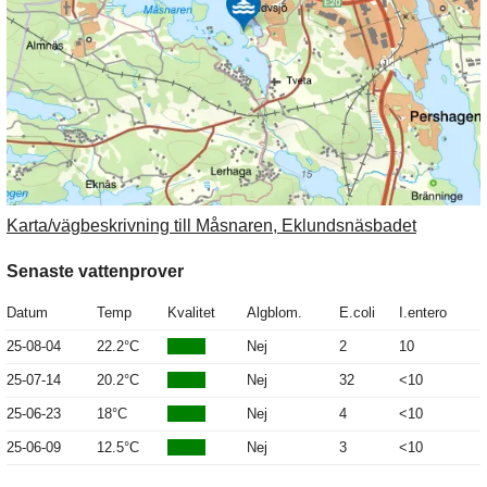
Karta/vägbeskrivning till Måsnaren, Eklundsnäsbadet
Senaste vattenprover
Datum
Temp
Kvalitet
Algblom.
E.coli
I.entero
25-08-04
22.2°C
Nej
2
10
25-07-14
20.2°C
Nej
32
<10
25-06-23
18°C
Nej
4
<10
25-06-09
12.5°C
Nej
3
<10