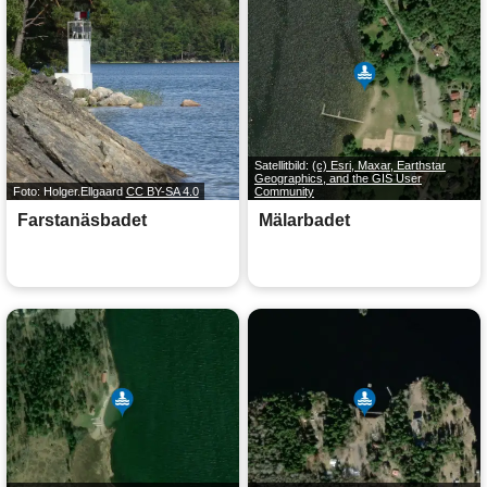
Satellitbild:
(c) Esri, Maxar, Earthstar
Geographics, and the GIS User
Foto: Holger.Ellgaard
CC BY-SA 4.0
Community
Farstanäsbadet
Mälarbadet