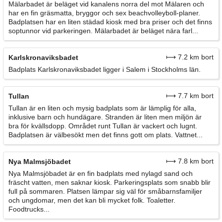
Mälarbadet är beläget vid kanalens norra del mot Mälaren och
har en fin gräsmatta, bryggor och sex beachvolleyboll-planer.
Badplatsen har en liten städad kiosk med bra priser och det finns
soptunnor vid parkeringen. Mälarbadet är beläget nära farl...
⟼ 7.2 km bort
Karlskronaviksbadet
Badplats Karlskronaviksbadet ligger i Salem i Stockholms län.
⟼ 7.7 km bort
Tullan
Tullan är en liten och mysig badplats som är lämplig för alla,
inklusive barn och hundägare. Stranden är liten men miljön är
bra för kvällsdopp. Området runt Tullan är vackert och lugnt.
Badplatsen är välbesökt men det finns gott om plats. Vattnet...
⟼ 7.8 km bort
Nya Malmsjöbadet
Nya Malmsjöbadet är en fin badplats med nylagd sand och
fräscht vatten, men saknar kiosk. Parkeringsplats som snabb blir
full på sommaren. Platsen lämpar sig väl för småbarnsfamiljer
och ungdomar, men det kan bli mycket folk. Toaletter.
Foodtrucks...