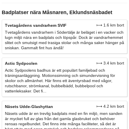
Badplatser nära Måsnaren, Eklundsnäsbadet
⟼ 1.6 km bort
Tvetagårdens vandrarhem SVIF
Tvetagårdens vandrarhem i Södertälje är beläget i en vacker och
lugn miljö nära en badplats och löpspår. Dock är vandrarhemmet
slitet och smutsigt med trasiga stolar och många saker hänger på
sniskan. Gammalt fint hus ändå!
⟼ 3.4 km bort
Actic Sydpoolen
Actic Sydpoolens badhus är ett populärt familjebad och
träningsanläggning. Motionssimning och simundervisning för
skolor och allmänhet. Här finns ett äventyrsbad med vågor,
rutschbanor, strömkanal, bubbelbädd, bubbelpool och
vattenleksaker. Det fi...
⟼ 4.2 km bort
Näsets Udde-Glashyttan
Näsets udde är en trevlig badplats med en fin miljö, men sanden
är mycket full av glas från det gamla glasbruket och behöver
rensas regelbundet. Det finns inte många faciliteter, så det är