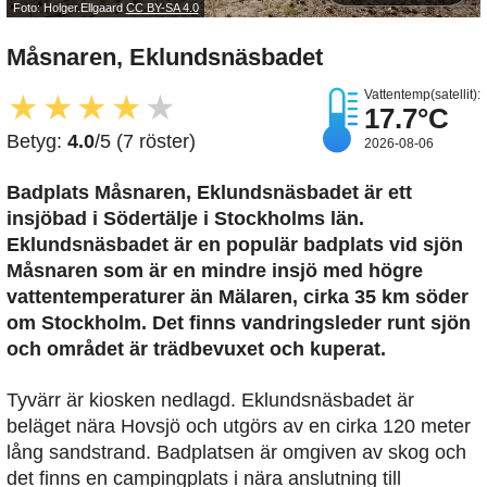
Foto: Holger.Ellgaard
CC BY-SA 4.0
Måsnaren, Eklundsnäsbadet
Vattentemp(satellit):
★
★
★
★
★
17.7°C
Betyg:
4.0
/5 (7 röster)
2026-08-06
Badplats Måsnaren, Eklundsnäsbadet är ett
insjöbad i Södertälje i Stockholms län.
Eklundsnäsbadet är en populär badplats vid sjön
Måsnaren som är en mindre insjö med högre
vattentemperaturer än Mälaren, cirka 35 km söder
om Stockholm. Det finns vandringsleder runt sjön
och området är trädbevuxet och kuperat.
Tyvärr är kiosken nedlagd. Eklundsnäsbadet är
beläget nära Hovsjö och utgörs av en cirka 120 meter
lång sandstrand. Badplatsen är omgiven av skog och
det finns en campingplats i nära anslutning till