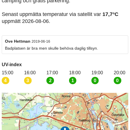
camping och gratis parkering.
Senast uppmätta temperatur via satellit var
17,7°C
uppmätt 2026-08-06.
Ove Hettman
2019-06-16
Badplatsen är bra men skulle behöva daglig tillsyn.
UV-index
15:00
16:00
17:00
18:00
19:00
20:00
4
3
2
1
0
0