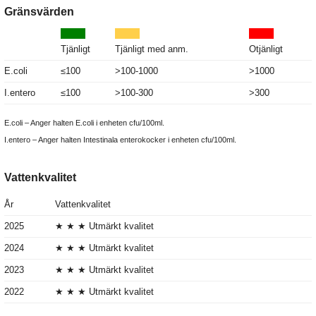
Gränsvärden
Tjänligt
Tjänligt med anm.
Otjänligt
E.coli
≤100
>100-1000
>1000
I.entero
≤100
>100-300
>300
E.coli – Anger halten E.coli i enheten cfu/100ml.
I.entero – Anger halten Intestinala enterokocker i enheten cfu/100ml.
Vattenkvalitet
År
Vattenkvalitet
2025
★ ★ ★ Utmärkt kvalitet
2024
★ ★ ★ Utmärkt kvalitet
2023
★ ★ ★ Utmärkt kvalitet
2022
★ ★ ★ Utmärkt kvalitet