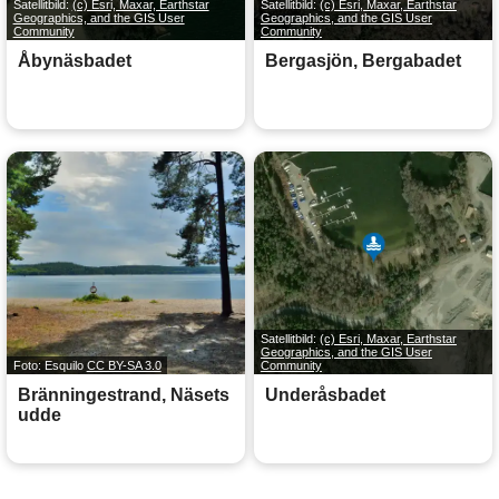
Satellitbild:
(c) Esri, Maxar, Earthstar
Satellitbild:
(c) Esri, Maxar, Earthstar
Geographics, and the GIS User
Geographics, and the GIS User
Community
Community
Åbynäsbadet
Bergasjön, Bergabadet
Satellitbild:
(c) Esri, Maxar, Earthstar
Geographics, and the GIS User
Foto: Esquilo
CC BY-SA 3.0
Community
Bränningestrand, Näsets
Underåsbadet
udde