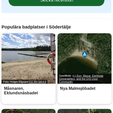
Populära badplatser i Södertälje
Satellitbild:
(c) Esri, Maxar, Earthstar
Geographics, and the GIS User
Foto: Holger.Ellgaard
CC BY-SA 4.0
Community
Måsnaren,
Nya Malmsjöbadet
Eklundsnäsbadet