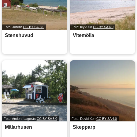
Foto: Jorchr
CC-BY-SA-3.0
Foto: Icy2008
CC BY-SA 4.0
Stenshuvud
Vitemölla
Foto: Anders Lagerås
CC BY-SA 3.0
Foto: David Xen
CC BY-SA 4.0
Mälarhusen
Skepparp