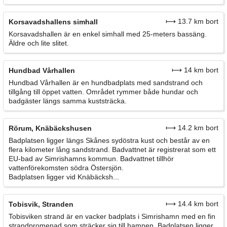
⟼ 13.7 km bort
Korsavadshallens simhall
Korsavadshallen är en enkel simhall med 25-meters bassäng.
Äldre och lite slitet.
⟼ 14 km bort
Hundbad Vårhallen
Hundbad Vårhallen är en hundbadplats med sandstrand och
tillgång till öppet vatten. Området rymmer både hundar och
badgäster längs samma kuststräcka.
⟼ 14.2 km bort
Rörum, Knäbäckshusen
Badplatsen ligger längs Skånes sydöstra kust och består av en
flera kilometer lång sandstrand. Badvattnet är registrerat som ett
EU-bad av Simrishamns kommun. Badvattnet tillhör
vattenförekomsten södra Östersjön.
Badplatsen ligger vid Knäbäcksh...
⟼ 14.4 km bort
Tobisvik, Stranden
Tobisviken strand är en vacker badplats i Simrishamn med en fin
strandpromenad som sträcker sig till hamnen. Badplatsen ligger