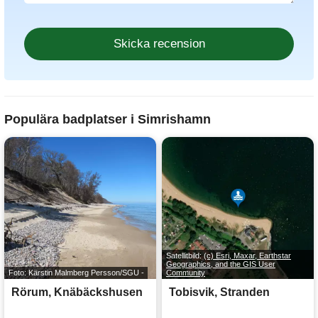
Populära badplatser i Simrishamn
Satellitbild:
(c) Esri, Maxar, Earthstar
Geographics, and the GIS User
Foto: Kärstin Malmberg Persson/SGU -
Community
Rörum, Knäbäckshusen
Tobisvik, Stranden