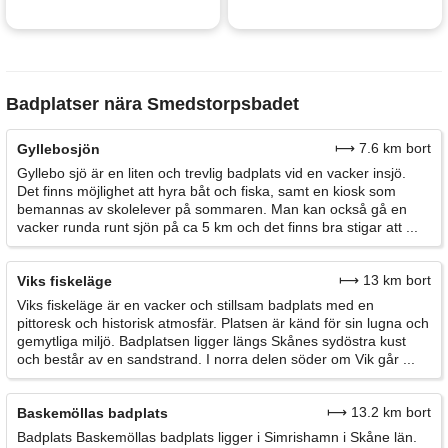
Badplatser nära Smedstorpsbadet
⟼ 7.6 km bort
Gyllebosjön
Gyllebo sjö är en liten och trevlig badplats vid en vacker insjö.
Det finns möjlighet att hyra båt och fiska, samt en kiosk som
bemannas av skolelever på sommaren. Man kan också gå en
vacker runda runt sjön på ca 5 km och det finns bra stigar att ...
⟼ 13 km bort
Viks fiskeläge
Viks fiskeläge är en vacker och stillsam badplats med en
pittoresk och historisk atmosfär. Platsen är känd för sin lugna och
gemytliga miljö. Badplatsen ligger längs Skånes sydöstra kust
och består av en sandstrand. I norra delen söder om Vik går ...
⟼ 13.2 km bort
Baskemöllas badplats
Badplats Baskemöllas badplats ligger i Simrishamn i Skåne län.