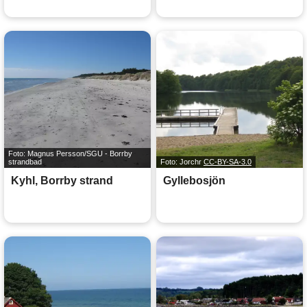
Foto: Magnus Persson/SGU - Borrby
strandbad
Foto: Jorchr
CC-BY-SA-3.0
Kyhl, Borrby strand
Gyllebosjön