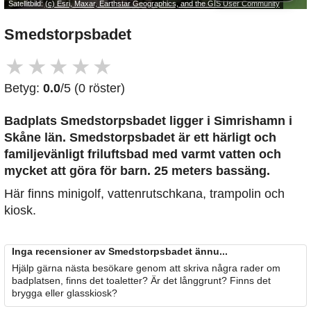
Satellitbild:
(c) Esri, Maxar, Earthstar Geographics, and the GIS User Community
Smedstorpsbadet
★
★
★
★
★
Betyg:
0.0
/5 (0 röster)
Badplats Smedstorpsbadet
ligger i Simrishamn i
Skåne län. Smedstorpsbadet är ett härligt och
familjevänligt friluftsbad med varmt vatten och
mycket att göra för barn. 25 meters bassäng.
Här finns minigolf, vattenrutschkana, trampolin och
kiosk.
Inga recensioner av Smedstorpsbadet ännu...
Hjälp gärna nästa besökare genom att skriva några rader om
badplatsen, finns det toaletter? Är det långgrunt? Finns det
brygga eller glasskiosk?