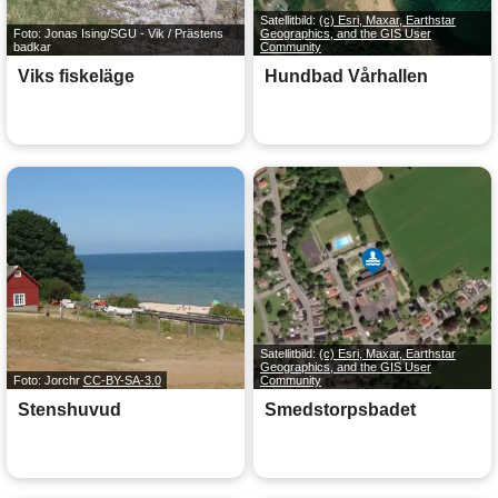
Satellitbild:
(c) Esri, Maxar, Earthstar
Foto: Jonas Ising/SGU - Vik / Prästens
Geographics, and the GIS User
badkar
Community
Viks fiskeläge
Hundbad Vårhallen
Satellitbild:
(c) Esri, Maxar, Earthstar
Geographics, and the GIS User
Foto: Jorchr
CC-BY-SA-3.0
Community
Stenshuvud
Smedstorpsbadet