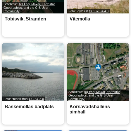
Satellitbild:
(c) Esri, Maxar, Earthstar
Geographics, and the GIS User
Community
Foto: Icy2008
CC BY-SA 4.0
Tobisvik, Stranden
Vitemölla
Satellitbild:
(c) Esri, Maxar, Earthstar
Geographics, and the GIS User
Foto: Henrik Buhl
CC BY 3.0
Community
Baskemöllas badplats
Korsavadshallens
simhall