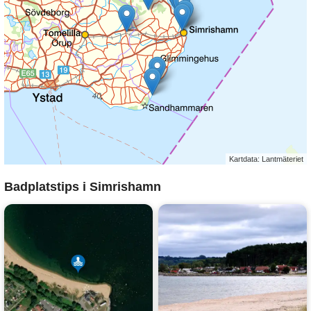
Kartdata: Lantmäteriet
Badplatstips i Simrishamn