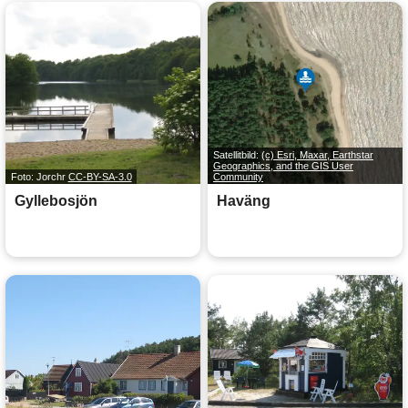
Satellitbild:
(c) Esri, Maxar, Earthstar
Geographics, and the GIS User
Foto: Jorchr
CC-BY-SA-3.0
Community
Gyllebosjön
Haväng