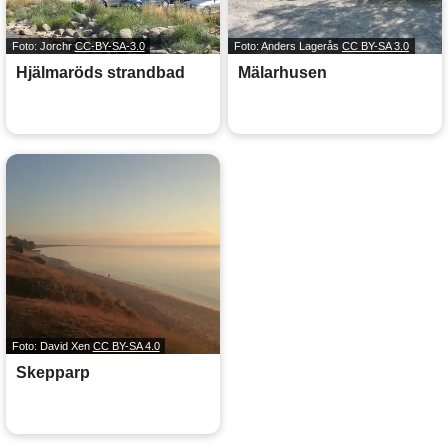
Foto: Jorchr
CC-BY-SA-3.0
Foto: Anders Lagerås
CC BY-SA 3.0
Hjälmaröds strandbad
Mälarhusen
Foto: David Xen
CC BY-SA 4.0
Skepparp