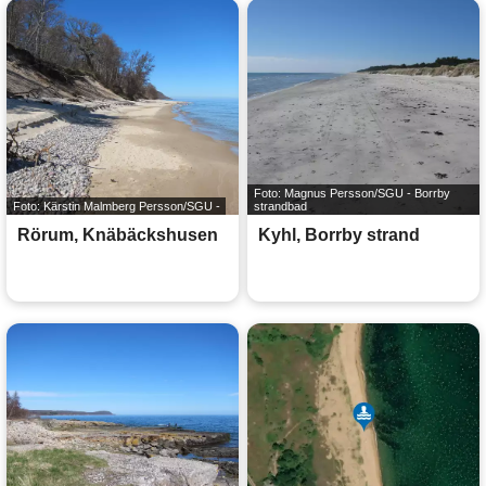
Foto: Magnus Persson/SGU - Borrby
Foto: Kärstin Malmberg Persson/SGU -
strandbad
Rörum, Knäbäckshusen
Kyhl, Borrby strand