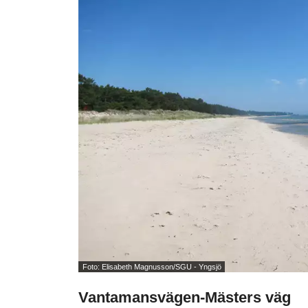
Foto: Elisabeth Magnusson/SGU - Yngsjö
Vantamansvägen-Mästers väg