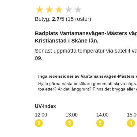
★
★
★
★
★
Betyg:
2.7
/5 (15 röster)
Badplats Vantamansvägen-Mästers väg 
Kristianstad i Skåne län.
Senast uppmätta temperatur via satellit v
09.
Inga recensioner av Vantamansvägen-Mästers v
Hjälp gärna nästa besökare genom att skriva några
toaletter? Är det långgrunt? Finns det brygga eller
UV-index
12:00
13:00
14:00
15:0
5
5
5
4