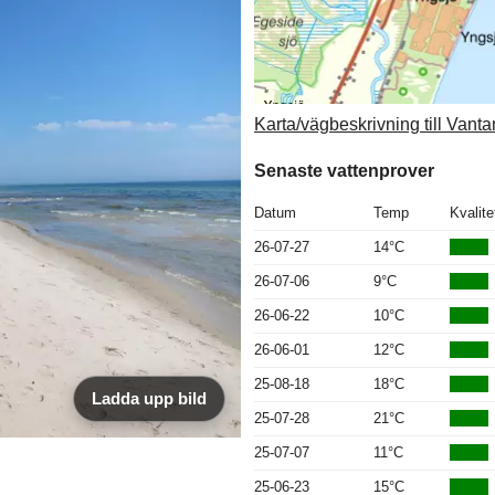
Karta/vägbeskrivning till Van
Senaste vattenprover
Datum
Temp
Kvalite
26-07-27
14°C
26-07-06
9°C
26-06-22
10°C
26-06-01
12°C
25-08-18
18°C
Ladda upp bild
25-07-28
21°C
25-07-07
11°C
25-06-23
15°C