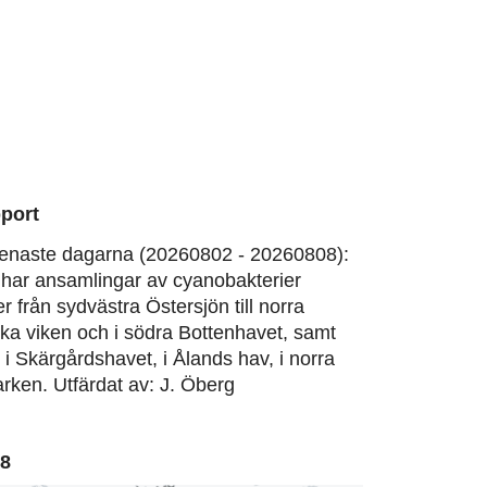
port
enaste dagarna (20260802 - 20260808):
har ansamlingar av cyanobakterier
er från sydvästra Östersjön till norra
ska viken och i södra Bottenhavet, samt
, i Skärgårdshavet, i Ålands hav, i norra
rken. Utfärdat av: J. Öberg
08