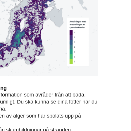
ong
information som avråder från att bada.
rumligt. Du ska kunna se dina fötter när du
na.
eten av alger som har spolats upp på
från skumbildningar på stranden.