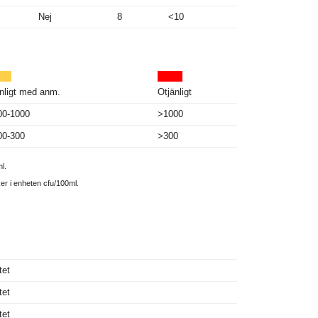
Nej
8
<10
nligt med anm.
Otjänligt
00-1000
>1000
00-300
>300
l.
ker i enheten cfu/100ml.
tet
tet
tet