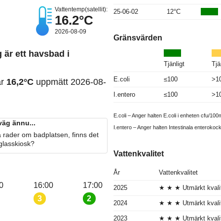
Vattentemp(satellit):
25-06-02
12°C
16.2°C
2026-08-09
Gränsvärden
är ett havsbad i
Tjänligt
Tjä
E.coli
≤100
>1
ar
16,2°C
uppmätt 2026-08-
I.entero
≤100
>1
E.coli – Anger halten E.coli i enheten cfu/100m
äg ännu...
I.entero – Anger halten Intestinala enterokoc
 rader om badplatsen, finns det
 glasskiosk?
Vattenkvalitet
År
Vattenkvalitet
0
16:00
17:00
2025
★ ★ ★ Utmärkt kvali
3
2
2024
★ ★ ★ Utmärkt kvali
2023
★ ★ ★ Utmärkt kvali