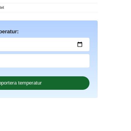
tet
peratur: