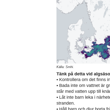
Källa: Smhi.
Tänk på detta vid algsäs
• Kontrollera om det finns 
• Bada inte om vattnet är g
står med vatten upp till knä
• Låt inte barn leka i närh
stranden.
• Håll barn och djur borta 