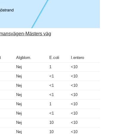
tamansvägen-Mästers väg
t
Algblom.
E.coli
I.entero
Nej
1
<10
Nej
<1
<10
Nej
<1
<10
Nej
<1
<10
Nej
1
<10
Nej
<1
<10
Nej
10
<10
Nej
10
<10