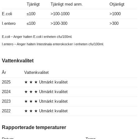
Tjänligt
Tjänligt med anm.
Otjänligt
E.coli
≤100
>100-1000
>1000
I.entero
≤100
>100-300
>300
E.coli – Anger halten E.coli i enheten cfu/100ml.
I.entero – Anger halten Intestinala enterokocker i enheten cfu/100ml.
Vattenkvalitet
År
Vattenkvalitet
2025
★ ★ ★ Utmärkt kvalitet
2024
★ ★ ★ Utmärkt kvalitet
2023
★ ★ ★ Utmärkt kvalitet
2022
★ ★ ★ Utmärkt kvalitet
Rapporterade temperaturer