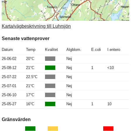
Karta/vägbeskrivning till Luhrsjön
Senaste vattenprover
Datum
Temp
Kvalitet
Algblom.
E.coli
I.entero
26-06-02
20°C
Nej
25-08-12
21°C
Nej
1
<10
25-07-22
22.5°C
Nej
25-07-01
21°C
Nej
25-06-10
17°C
Nej
25-05-27
16°C
Nej
1
10
Gränsvärden