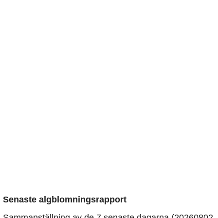
Senaste algblomningsrapport
Sammanställning av de 7 senaste dagarna (20260802