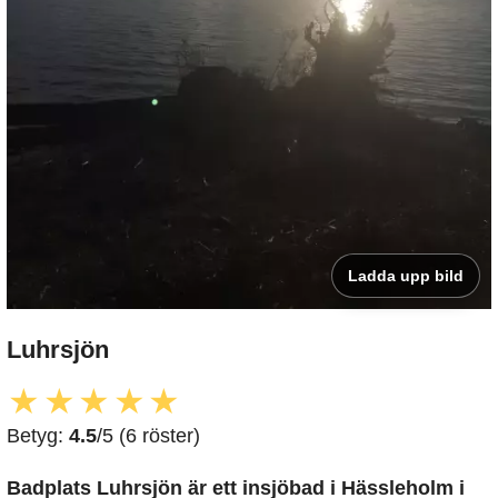
Ladda upp bild
Luhrsjön
★
★
★
★
★
Betyg:
4.5
/5 (6 röster)
Badplats Luhrsjön är ett insjöbad i Hässleholm i