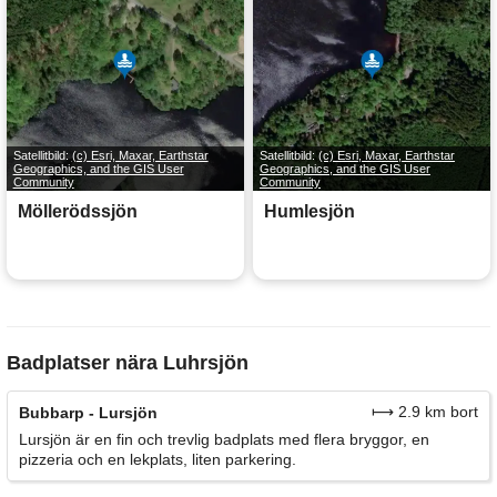
Satellitbild:
(c) Esri, Maxar, Earthstar
Satellitbild:
(c) Esri, Maxar, Earthstar
Geographics, and the GIS User
Geographics, and the GIS User
Community
Community
Möllerödssjön
Humlesjön
Badplatser nära Luhrsjön
⟼ 2.9 km bort
Bubbarp - Lursjön
Lursjön är en fin och trevlig badplats med flera bryggor, en
pizzeria och en lekplats, liten parkering.