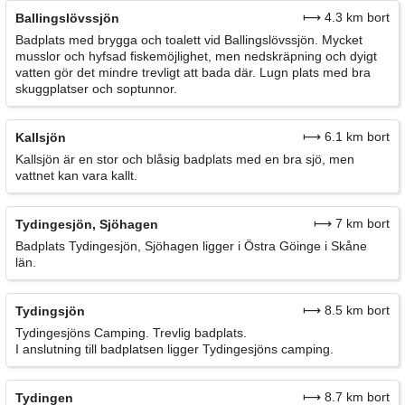
⟼ 4.3 km bort
Ballingslövssjön
Badplats med brygga och toalett vid Ballingslövssjön. Mycket
musslor och hyfsad fiskemöjlighet, men nedskräpning och dyigt
vatten gör det mindre trevligt att bada där. Lugn plats med bra
skuggplatser och soptunnor.
⟼ 6.1 km bort
Kallsjön
Kallsjön är en stor och blåsig badplats med en bra sjö, men
vattnet kan vara kallt.
⟼ 7 km bort
Tydingesjön, Sjöhagen
Badplats Tydingesjön, Sjöhagen ligger i Östra Göinge i Skåne
län.
⟼ 8.5 km bort
Tydingsjön
Tydingesjöns Camping. Trevlig badplats.
I anslutning till badplatsen ligger Tydingesjöns camping.
⟼ 8.7 km bort
Tydingen