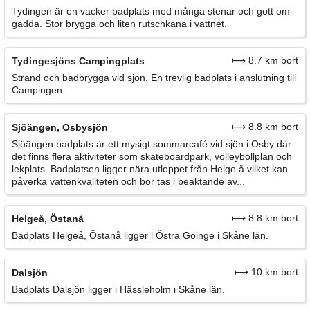
Tydingen är en vacker badplats med många stenar och gott om
gädda. Stor brygga och liten rutschkana i vattnet.
⟼ 8.7 km bort
Tydingesjöns Campingplats
Strand och badbrygga vid sjön. En trevlig badplats i anslutning till
Campingen.
⟼ 8.8 km bort
Sjöängen, Osbysjön
Sjöängen badplats är ett mysigt sommarcafé vid sjön i Osby där
det finns flera aktiviteter som skateboardpark, volleybollplan och
lekplats. Badplatsen ligger nära utloppet från Helge å vilket kan
påverka vattenkvaliteten och bör tas i beaktande av...
⟼ 8.8 km bort
Helgeå, Östanå
Badplats Helgeå, Östanå ligger i Östra Göinge i Skåne län.
⟼ 10 km bort
Dalsjön
Badplats Dalsjön ligger i Hässleholm i Skåne län.