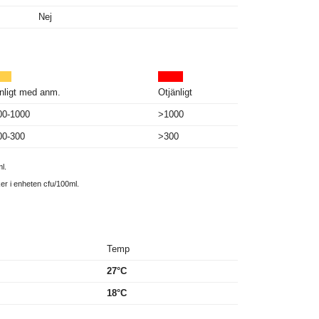
Nej
nligt med anm.
Otjänligt
00-1000
>1000
00-300
>300
l.
ker i enheten cfu/100ml.
Temp
27°C
18°C