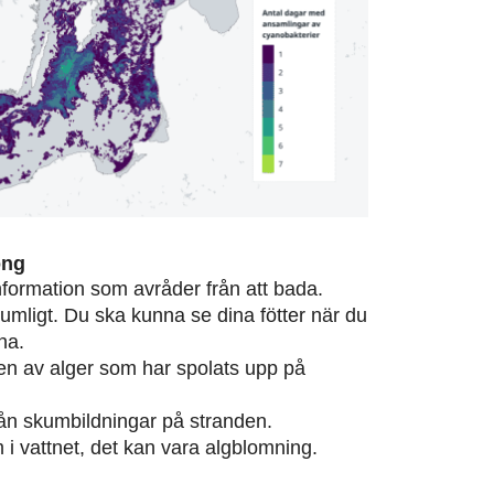
ong
information som avråder från att bada.
rumligt. Du ska kunna se dina fötter när du
na.
eten av alger som har spolats upp på
från skumbildningar på stranden.
m i vattnet, det kan vara algblomning.