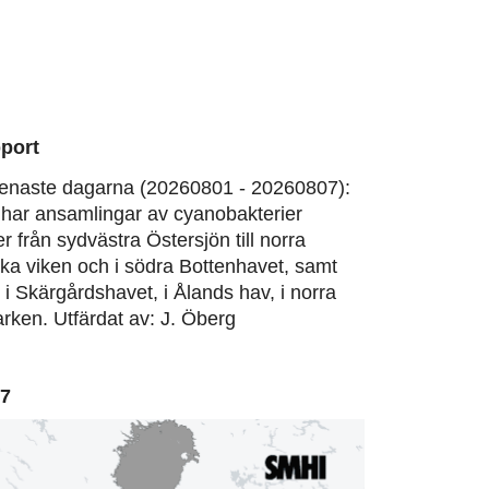
port
enaste dagarna (20260801 - 20260807):
har ansamlingar av cyanobakterier
er från sydvästra Östersjön till norra
ska viken och i södra Bottenhavet, samt
, i Skärgårdshavet, i Ålands hav, i norra
rken. Utfärdat av: J. Öberg
07