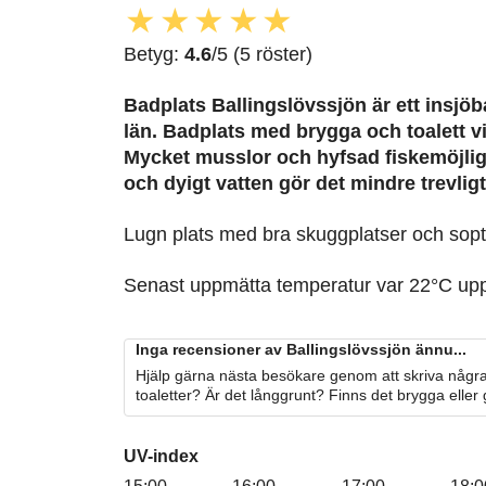
★
★
★
★
★
Betyg:
4.6
/5 (5 röster)
Badplats Ballingslövssjön är ett insjö
län. Badplats med brygga och toalett v
Mycket musslor och hyfsad fiskemöjli
och dyigt vatten gör det mindre trevligt
Lugn plats med bra skuggplatser och sopt
Senast uppmätta temperatur var 22°C up
Inga recensioner av Ballingslövssjön ännu...
Hjälp gärna nästa besökare genom att skriva några
toaletter? Är det långgrunt? Finns det brygga eller
UV-index