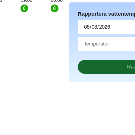
0
19:00
20:00
0
0
Rapportera vattentem