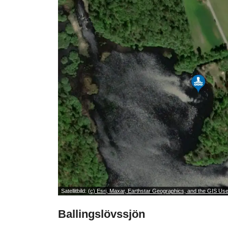
Satellitbild:
(c) Esri, Maxar, Earthstar Geographics, and the GIS U
Ballingslövssjön