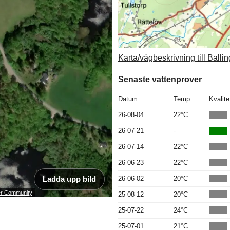
Karta/vägbeskrivning till Balli
Senaste vattenprover
Datum
Temp
Kvalite
26-08-04
22°C
26-07-21
-
26-07-14
22°C
26-06-23
22°C
Ladda upp bild
26-06-02
20°C
ser Community
25-08-12
20°C
25-07-22
24°C
25-07-01
21°C