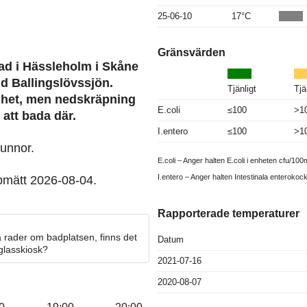
25-06-10
17°C
Gränsvärden
bad i Hässleholm i Skåne
id Ballingslövssjön.
Tjänligt
Tjä
ghet, men nedskräpning
E.coli
≤100
>1
 att bada där.
I.entero
≤100
>1
unnor.
E.coli – Anger halten E.coli i enheten cfu/100m
I.entero – Anger halten Intestinala enterokoc
pmätt 2026-08-04.
Rapporterade temperaturer
 rader om badplatsen, finns det
Datum
 glasskiosk?
2021-07-16
2020-08-07