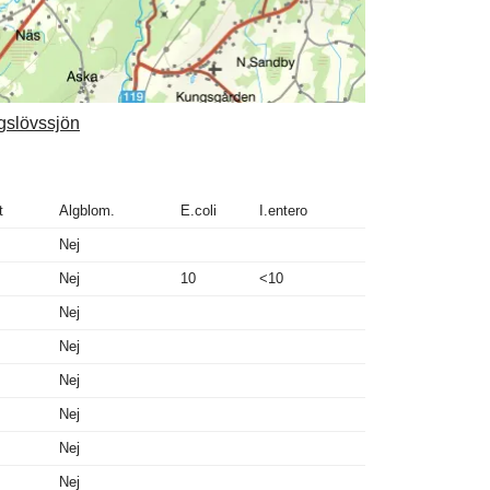
ngslövssjön
t
Algblom.
E.coli
I.entero
Nej
Nej
10
<10
Nej
Nej
Nej
Nej
Nej
Nej