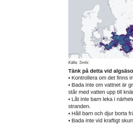
Källa: Smhi.
Tänk på detta vid algsäs
• Kontrollera om det finns 
• Bada inte om vattnet är g
står med vatten upp till knä
• Låt inte barn leka i närh
stranden.
• Håll barn och djur borta 
• Bada inte vid kraftigt sku